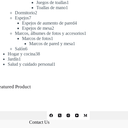
productos
1
Juegos de toallas
1
1
producto
Toallas de mano
1
2
producto
Dormitorio
2
7
productos
Espejos
7
productos
4
Espejos de aumento de pared
4
2
productos
Espejos de mesa
2
productos
1
Marcos, álbumes de fotos y accesorios
1
1
producto
Marcos de fotos
1
producto
1
Marcos de pared y mesa
1
6
producto
Salón
6
productos
38
Hogar y cocina
38
1
productos
Jardín
1
producto
1
Salud y cuidado personal
1
producto
eatured Product
Contact Us