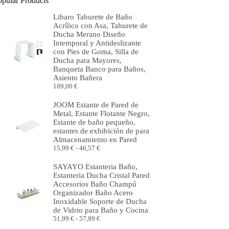
opular Products
Libaro Taburete de Baño
Acrílico con Asa, Taburete de
Ducha Merano Diseño
Intemporal y Antideslizante
con Pies de Goma, Silla de
Ducha para Mayores,
Banqueta Banco para Baños,
Asiento Bañera
189,00
€
JOOM Estante de Pared de
Metal, Estante Flotante Negro,
Estante de baño pequeño,
estantes de exhibición de para
Almacenamiento en Pared
Rango
15,99
€
-
46,57
€
de
precios:
SAYAYO Estanteria Baño,
desde
Estanteria Ducha Cristal Pared
15,99 €
Accesorios Baño Champú
hasta
Organizador Baño Acero
46,57 €
Inoxidable Soporte de Ducha
de Vidrio para Baño y Cocina
Rango
51,99
€
-
57,99
€
de