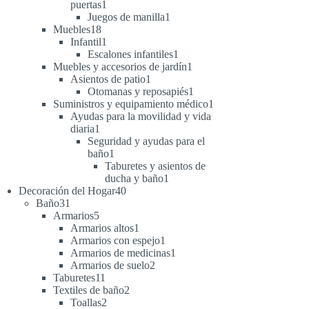
1
puertas
1
producto
1
Juegos de manilla
1
18
producto
Muebles
18
productos
1
Infantil
1
producto
1
Escalones infantiles
1
producto
1
Muebles y accesorios de jardín
1
1
producto
Asientos de patio
1
producto
1
Otomanas y reposapiés
1
producto
1
Suministros y equipamiento médico
1
producto
Ayudas para la movilidad y vida
1
diaria
1
producto
Seguridad y ayudas para el
1
baño
1
producto
Taburetes y asientos de
1
ducha y baño
1
40
producto
Decoración del Hogar
40
31
productos
Baño
31
productos
5
Armarios
5
productos
1
Armarios altos
1
producto
1
Armarios con espejo
1
producto
1
Armarios de medicinas
1
2
producto
Armarios de suelo
2
11
productos
Taburetes
11
productos
2
Textiles de baño
2
2
productos
Toallas
2