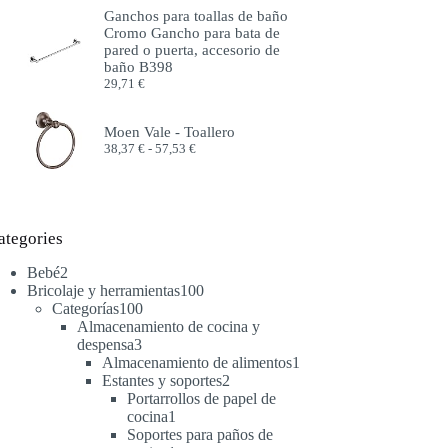
precios:
Ganchos para toallas de baño
desde
Cromo Gancho para bata de
51,99 €
pared o puerta, accesorio de
hasta
baño B398
57,99 €
29,71
€
Moen Vale - Toallero
Rango
38,37
€
-
57,53
€
de
precios:
desde
38,37 €
hasta
ategories
57,53 €
2
Bebé
2
productos
100
Bricolaje y herramientas
100
100
productos
Categorías
100
productos
Almacenamiento de cocina y
3
despensa
3
productos
1
Almacenamiento de alimentos
1
2
producto
Estantes y soportes
2
productos
Portarrollos de papel de
1
cocina
1
producto
Soportes para paños de