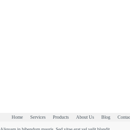
Home
Services
Products
About Us
Blog
Contac
Aliquam in bibendum mauris. Sed vitae erat vel velit blandit