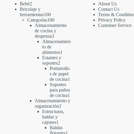
2
Bebé
2
About Us
productos
Bricolaje y
Contact Us
100
herramientas
100
Terms & Conditio
productos
100
Categorías
100
Privacy Policy
productos
Almacenamiento
Customer Service
de cocina y
3
despensa
3
productos
Almacenamien
to de
1
alimentos
1
producto
Estantes y
2
soportes
2
productos
Portarrollo
s de papel
1
de cocina
1
producto
Soportes
para paños
1
de cocina
1
producto
Almacenamiento y
2
organización
2
productos
Estructuras,
baldas y
1
cajones
1
producto
Baldas
1
flotantes
1