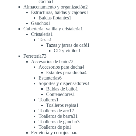
1
cocina
1
producto
2
Almacenamiento y organización
2
productos
1
Estructuras, baldas y cajones
1
1
producto
Baldas flotantes
1
1
producto
Ganchos
1
producto
1
Cubertería, vajilla y cristalería
1
1
producto
Cristalería
1
1
producto
Tazas
1
producto
1
Tazas y jarras de café
1
1
producto
CD y vinilos
1
73
producto
Ferretería
73
productos
72
Accesorios de baño
72
productos
4
Accesorios para ducha
4
productos
4
Estantes para ducha
4
6
productos
Estanterías
6
productos
3
Soportes y dispensadores
3
1
productos
Baldas de baño
1
1
producto
Contenedores
1
1
producto
Toalleros
1
producto
1
Toalleros repisa
1
17
producto
Toalleros de aro
17
productos
31
Toalleros de barra
31
productos
3
Toalleros de gancho
3
1
productos
Toalleros de pie
1
producto
Ferretería y cerrojos para