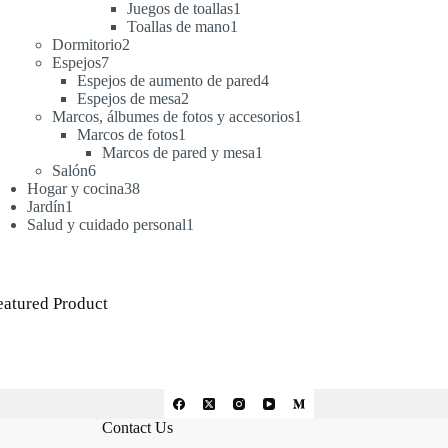
productos
1
Juegos de toallas
1
1
producto
Toallas de mano
1
2
producto
Dormitorio
2
7
productos
Espejos
7
productos
4
Espejos de aumento de pared
4
2
productos
Espejos de mesa
2
productos
1
Marcos, álbumes de fotos y accesorios
1
1
producto
Marcos de fotos
1
producto
1
Marcos de pared y mesa
1
6
producto
Salón
6
productos
38
Hogar y cocina
38
1
productos
Jardín
1
producto
1
Salud y cuidado personal
1
producto
eatured Product
Contact Us