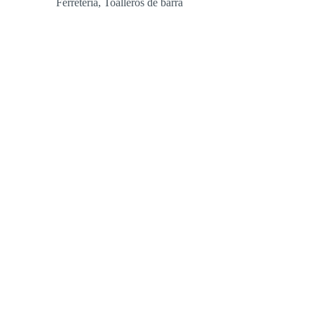
Ferretería
,
Toalleros de barra