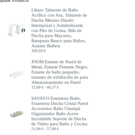
opular Products
Libaro Taburete de Baño
Acrílico con Asa, Taburete de
Ducha Merano Diseño
Intemporal y Antideslizante
con Pies de Goma, Silla de
Ducha para Mayores,
Banqueta Banco para Baños,
Asiento Bañera
189,00
€
JOOM Estante de Pared de
Metal, Estante Flotante Negro,
Estante de baño pequeño,
estantes de exhibición de para
Almacenamiento en Pared
Rango
15,99
€
-
46,57
€
de
precios:
SAYAYO Estanteria Baño,
desde
Estanteria Ducha Cristal Pared
15,99 €
Accesorios Baño Champú
hasta
Organizador Baño Acero
46,57 €
Inoxidable Soporte de Ducha
de Vidrio para Baño y Cocina
Rango
51,99
€
-
57,99
€
de