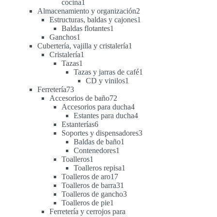
1
cocina
1
producto
2
Almacenamiento y organización
2
productos
1
Estructuras, baldas y cajones
1
1
producto
Baldas flotantes
1
1
producto
Ganchos
1
producto
1
Cubertería, vajilla y cristalería
1
1
producto
Cristalería
1
1
producto
Tazas
1
producto
1
Tazas y jarras de café
1
1
producto
CD y vinilos
1
73
producto
Ferretería
73
productos
72
Accesorios de baño
72
productos
4
Accesorios para ducha
4
productos
4
Estantes para ducha
4
6
productos
Estanterías
6
productos
3
Soportes y dispensadores
3
1
productos
Baldas de baño
1
1
producto
Contenedores
1
1
producto
Toalleros
1
producto
1
Toalleros repisa
1
17
producto
Toalleros de aro
17
productos
31
Toalleros de barra
31
productos
3
Toalleros de gancho
3
1
productos
Toalleros de pie
1
producto
Ferretería y cerrojos para