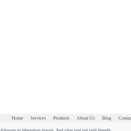
Home
Services
Products
About Us
Blog
Contac
Aliquam in bibendum mauris. Sed vitae erat vel velit blandit