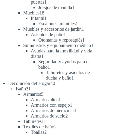
1
puertas
1
producto
1
Juegos de manilla
1
18
producto
Muebles
18
productos
1
Infantil
1
producto
1
Escalones infantiles
1
producto
1
Muebles y accesorios de jardín
1
1
producto
Asientos de patio
1
producto
1
Otomanas y reposapiés
1
producto
1
Suministros y equipamiento médico
1
producto
Ayudas para la movilidad y vida
1
diaria
1
producto
Seguridad y ayudas para el
1
baño
1
producto
Taburetes y asientos de
1
ducha y baño
1
40
producto
Decoración del Hogar
40
31
productos
Baño
31
productos
5
Armarios
5
productos
1
Armarios altos
1
producto
1
Armarios con espejo
1
producto
1
Armarios de medicinas
1
2
producto
Armarios de suelo
2
11
productos
Taburetes
11
productos
2
Textiles de baño
2
2
productos
Toallas
2