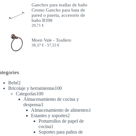
precios:
Ganchos para toallas de baño
desde
Cromo Gancho para bata de
51,99 €
pared o puerta, accesorio de
hasta
baño B398
57,99 €
29,71
€
Moen Vale - Toallero
Rango
38,37
€
-
57,53
€
de
precios:
desde
38,37 €
hasta
ategories
57,53 €
2
Bebé
2
productos
100
Bricolaje y herramientas
100
100
productos
Categorías
100
productos
Almacenamiento de cocina y
3
despensa
3
productos
1
Almacenamiento de alimentos
1
2
producto
Estantes y soportes
2
productos
Portarrollos de papel de
1
cocina
1
producto
Soportes para paños de