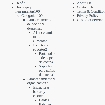
2
Bebé
2
About Us
productos
Bricolaje y
Contact Us
100
herramientas
100
Terms & Conditio
productos
100
Categorías
100
Privacy Policy
productos
Almacenamiento
Customer Service
de cocina y
3
despensa
3
productos
Almacenamien
to de
1
alimentos
1
producto
Estantes y
2
soportes
2
productos
Portarrollo
s de papel
1
de cocina
1
producto
Soportes
para paños
1
de cocina
1
producto
Almacenamiento y
2
organización
2
productos
Estructuras,
baldas y
1
cajones
1
producto
Baldas
1
flotantes
1