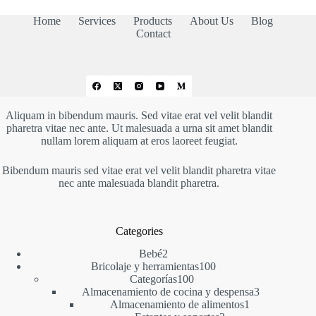
Home
Services
Products
About Us
Blog
Contact
Aliquam in bibendum mauris. Sed vitae erat vel velit blandit
pharetra vitae nec ante. Ut malesuada a urna sit amet blandit
nullam lorem aliquam at eros laoreet feugiat.
Bibendum mauris sed vitae erat vel velit blandit pharetra vitae
nec ante malesuada blandit pharetra.
Categories
2
Bebé
2
productos
100
Bricolaje y herramientas
100
100
productos
Categorías
100
productos
3
Almacenamiento de cocina y despensa
3
1
productos
Almacenamiento de alimentos
1