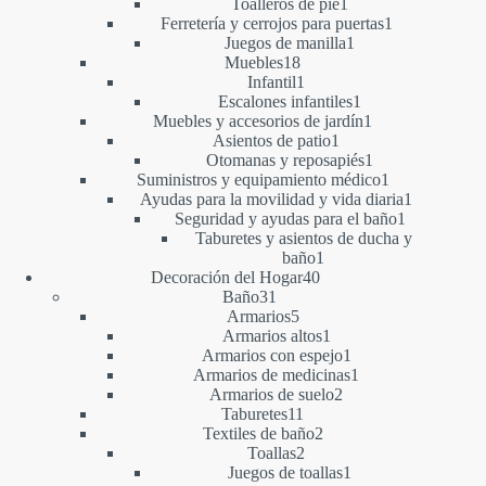
1
productos
Toalleros de pie
1
producto
1
Ferretería y cerrojos para puertas
1
1
producto
Juegos de manilla
1
18
producto
Muebles
18
productos
1
Infantil
1
producto
1
Escalones infantiles
1
producto
1
Muebles y accesorios de jardín
1
1
producto
Asientos de patio
1
producto
1
Otomanas y reposapiés
1
producto
1
Suministros y equipamiento médico
1
producto
1
Ayudas para la movilidad y vida diaria
1
1
producto
Seguridad y ayudas para el baño
1
producto
Taburetes y asientos de ducha y
1
baño
1
40
producto
Decoración del Hogar
40
31
productos
Baño
31
productos
5
Armarios
5
productos
1
Armarios altos
1
producto
1
Armarios con espejo
1
producto
1
Armarios de medicinas
1
2
producto
Armarios de suelo
2
11
productos
Taburetes
11
productos
2
Textiles de baño
2
2
productos
Toallas
2
productos
1
Juegos de toallas
1