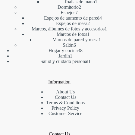
1
producto
Toallas de mano
1
2
producto
Dormitorio
2
7
productos
Espejos
7
productos
4
Espejos de aumento de pared
4
2
productos
Espejos de mesa
2
productos
1
Marcos, álbumes de fotos y accesorios
1
1
producto
Marcos de fotos
1
producto
1
Marcos de pared y mesa
1
6
producto
Salón
6
productos
38
Hogar y cocina
38
1
productos
Jardín
1
producto
1
Salud y cuidado personal
1
producto
Information
About Us
Contact Us
Terms & Conditions
Privacy Policy
Customer Service
Contact Us