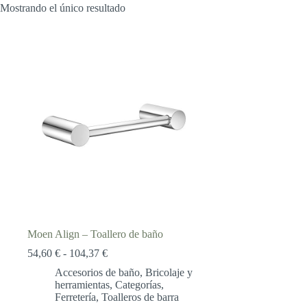
Mostrando el único resultado
Moen Align – Toallero de baño
Rango
54,60
€
-
104,37
€
de
Accesorios de baño
,
Bricolaje y
precios:
herramientas
,
Categorías
,
desde
Ferretería
,
Toalleros de barra
54,60 €