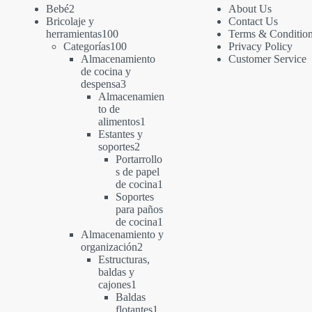
2
Bebé
2
About Us
productos
Bricolaje y
Contact Us
100
herramientas
100
Terms & Conditio
productos
100
Categorías
100
Privacy Policy
productos
Almacenamiento
Customer Service
de cocina y
3
despensa
3
productos
Almacenamien
to de
1
alimentos
1
producto
Estantes y
2
soportes
2
productos
Portarrollo
s de papel
1
de cocina
1
producto
Soportes
para paños
1
de cocina
1
producto
Almacenamiento y
2
organización
2
productos
Estructuras,
baldas y
1
cajones
1
producto
Baldas
1
flotantes
1