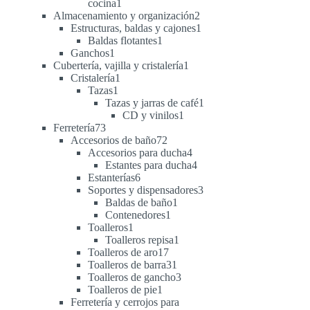
1
cocina
1
producto
2
Almacenamiento y organización
2
productos
1
Estructuras, baldas y cajones
1
1
producto
Baldas flotantes
1
1
producto
Ganchos
1
producto
1
Cubertería, vajilla y cristalería
1
1
producto
Cristalería
1
1
producto
Tazas
1
producto
1
Tazas y jarras de café
1
1
producto
CD y vinilos
1
73
producto
Ferretería
73
productos
72
Accesorios de baño
72
productos
4
Accesorios para ducha
4
productos
4
Estantes para ducha
4
6
productos
Estanterías
6
productos
3
Soportes y dispensadores
3
1
productos
Baldas de baño
1
1
producto
Contenedores
1
1
producto
Toalleros
1
producto
1
Toalleros repisa
1
17
producto
Toalleros de aro
17
productos
31
Toalleros de barra
31
productos
3
Toalleros de gancho
3
1
productos
Toalleros de pie
1
producto
Ferretería y cerrojos para