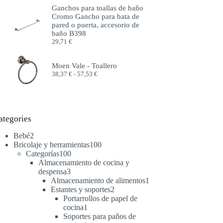
precios:
Ganchos para toallas de baño
desde
Cromo Gancho para bata de
51,99 €
pared o puerta, accesorio de
hasta
baño B398
57,99 €
29,71
€
Moen Vale - Toallero
Rango
38,37
€
-
57,53
€
de
precios:
desde
38,37 €
hasta
ategories
57,53 €
2
Bebé
2
productos
100
Bricolaje y herramientas
100
100
productos
Categorías
100
productos
Almacenamiento de cocina y
3
despensa
3
productos
1
Almacenamiento de alimentos
1
2
producto
Estantes y soportes
2
productos
Portarrollos de papel de
1
cocina
1
producto
Soportes para paños de