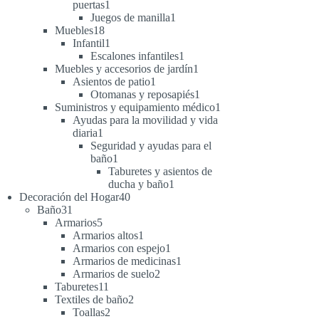
1
puertas
1
producto
1
Juegos de manilla
1
18
producto
Muebles
18
productos
1
Infantil
1
producto
1
Escalones infantiles
1
producto
1
Muebles y accesorios de jardín
1
1
producto
Asientos de patio
1
producto
1
Otomanas y reposapiés
1
producto
1
Suministros y equipamiento médico
1
producto
Ayudas para la movilidad y vida
1
diaria
1
producto
Seguridad y ayudas para el
1
baño
1
producto
Taburetes y asientos de
1
ducha y baño
1
40
producto
Decoración del Hogar
40
31
productos
Baño
31
productos
5
Armarios
5
productos
1
Armarios altos
1
producto
1
Armarios con espejo
1
producto
1
Armarios de medicinas
1
2
producto
Armarios de suelo
2
11
productos
Taburetes
11
productos
2
Textiles de baño
2
2
productos
Toallas
2