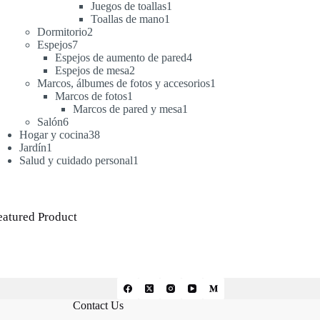
productos
1
Juegos de toallas
1
1
producto
Toallas de mano
1
2
producto
Dormitorio
2
7
productos
Espejos
7
productos
4
Espejos de aumento de pared
4
2
productos
Espejos de mesa
2
productos
1
Marcos, álbumes de fotos y accesorios
1
1
producto
Marcos de fotos
1
producto
1
Marcos de pared y mesa
1
6
producto
Salón
6
productos
38
Hogar y cocina
38
1
productos
Jardín
1
producto
1
Salud y cuidado personal
1
producto
eatured Product
Contact Us