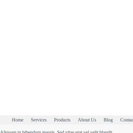
Home
Services
Products
About Us
Blog
Contac
Aliquam in bibendum mauris. Sed vitae erat vel velit blandit