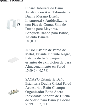
opular Products
Libaro Taburete de Baño
Acrílico con Asa, Taburete de
Ducha Merano Diseño
Intemporal y Antideslizante
con Pies de Goma, Silla de
Ducha para Mayores,
Banqueta Banco para Baños,
Asiento Bañera
189,00
€
JOOM Estante de Pared de
Metal, Estante Flotante Negro,
Estante de baño pequeño,
estantes de exhibición de para
Almacenamiento en Pared
Rango
15,99
€
-
46,57
€
de
precios:
SAYAYO Estanteria Baño,
desde
Estanteria Ducha Cristal Pared
15,99 €
Accesorios Baño Champú
hasta
Organizador Baño Acero
46,57 €
Inoxidable Soporte de Ducha
de Vidrio para Baño y Cocina
Rango
51,99
€
-
57,99
€
de