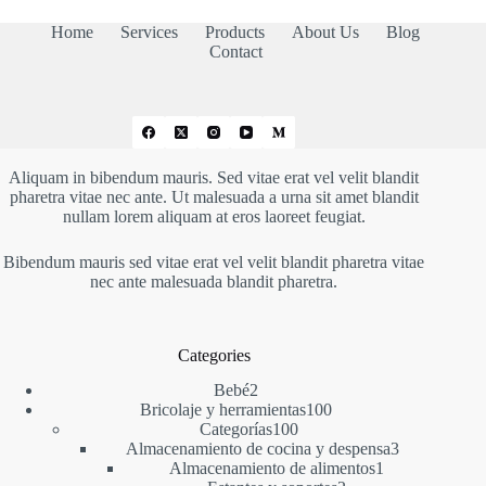
Home
Services
Products
About Us
Blog
Contact
Aliquam in bibendum mauris. Sed vitae erat vel velit blandit
pharetra vitae nec ante. Ut malesuada a urna sit amet blandit
nullam lorem aliquam at eros laoreet feugiat.
Bibendum mauris sed vitae erat vel velit blandit pharetra vitae
nec ante malesuada blandit pharetra.
Categories
2
Bebé
2
productos
100
Bricolaje y herramientas
100
100
productos
Categorías
100
productos
3
Almacenamiento de cocina y despensa
3
1
productos
Almacenamiento de alimentos
1