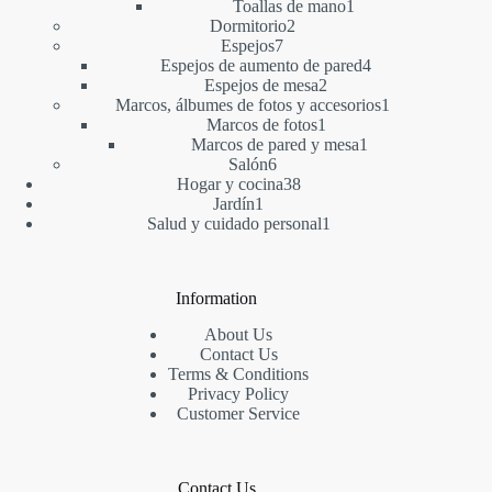
1
producto
Toallas de mano
1
2
producto
Dormitorio
2
7
productos
Espejos
7
productos
4
Espejos de aumento de pared
4
2
productos
Espejos de mesa
2
productos
1
Marcos, álbumes de fotos y accesorios
1
1
producto
Marcos de fotos
1
producto
1
Marcos de pared y mesa
1
6
producto
Salón
6
productos
38
Hogar y cocina
38
1
productos
Jardín
1
producto
1
Salud y cuidado personal
1
producto
Information
About Us
Contact Us
Terms & Conditions
Privacy Policy
Customer Service
Contact Us