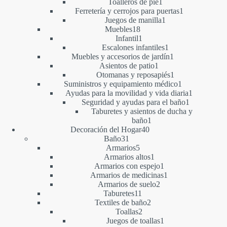
1
productos
Toalleros de pie
1
producto
1
Ferretería y cerrojos para puertas
1
1
producto
Juegos de manilla
1
18
producto
Muebles
18
productos
1
Infantil
1
producto
1
Escalones infantiles
1
producto
1
Muebles y accesorios de jardín
1
1
producto
Asientos de patio
1
producto
1
Otomanas y reposapiés
1
producto
1
Suministros y equipamiento médico
1
producto
1
Ayudas para la movilidad y vida diaria
1
1
producto
Seguridad y ayudas para el baño
1
producto
Taburetes y asientos de ducha y
1
baño
1
40
producto
Decoración del Hogar
40
31
productos
Baño
31
productos
5
Armarios
5
productos
1
Armarios altos
1
producto
1
Armarios con espejo
1
producto
1
Armarios de medicinas
1
2
producto
Armarios de suelo
2
11
productos
Taburetes
11
productos
2
Textiles de baño
2
2
productos
Toallas
2
productos
1
Juegos de toallas
1