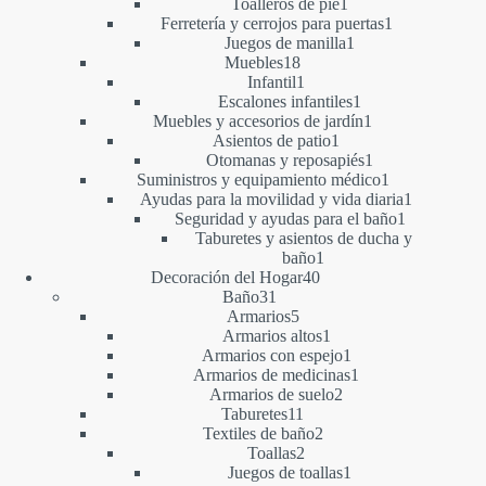
1
productos
Toalleros de pie
1
producto
1
Ferretería y cerrojos para puertas
1
1
producto
Juegos de manilla
1
18
producto
Muebles
18
productos
1
Infantil
1
producto
1
Escalones infantiles
1
producto
1
Muebles y accesorios de jardín
1
1
producto
Asientos de patio
1
producto
1
Otomanas y reposapiés
1
producto
1
Suministros y equipamiento médico
1
producto
1
Ayudas para la movilidad y vida diaria
1
1
producto
Seguridad y ayudas para el baño
1
producto
Taburetes y asientos de ducha y
1
baño
1
40
producto
Decoración del Hogar
40
31
productos
Baño
31
productos
5
Armarios
5
productos
1
Armarios altos
1
producto
1
Armarios con espejo
1
producto
1
Armarios de medicinas
1
2
producto
Armarios de suelo
2
11
productos
Taburetes
11
productos
2
Textiles de baño
2
2
productos
Toallas
2
productos
1
Juegos de toallas
1