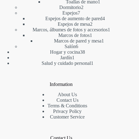
1
producto
Toallas de mano
1
2
producto
Dormitorio
2
7
productos
Espejos
7
productos
4
Espejos de aumento de pared
4
2
productos
Espejos de mesa
2
productos
1
Marcos, álbumes de fotos y accesorios
1
1
producto
Marcos de fotos
1
producto
1
Marcos de pared y mesa
1
6
producto
Salón
6
productos
38
Hogar y cocina
38
1
productos
Jardín
1
producto
1
Salud y cuidado personal
1
producto
Information
About Us
Contact Us
Terms & Conditions
Privacy Policy
Customer Service
Contact Us