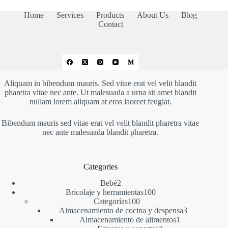
Home
Services
Products
About Us
Blog
Contact
Aliquam in bibendum mauris. Sed vitae erat vel velit blandit
pharetra vitae nec ante. Ut malesuada a urna sit amet blandit
nullam lorem aliquam at eros laoreet feugiat.
Bibendum mauris sed vitae erat vel velit blandit pharetra vitae
nec ante malesuada blandit pharetra.
Categories
2
Bebé
2
productos
100
Bricolaje y herramientas
100
100
productos
Categorías
100
productos
3
Almacenamiento de cocina y despensa
3
1
productos
Almacenamiento de alimentos
1