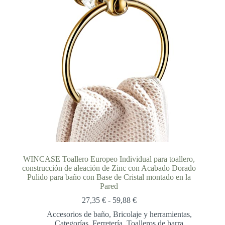
WINCASE Toallero Europeo Individual para toallero,
construcción de aleación de Zinc con Acabado Dorado
Pulido para baño con Base de Cristal montado en la
Pared
Rango
27,35
€
-
59,88
€
de
Accesorios de baño
,
Bricolaje y herramientas
,
precios:
Categorías
,
Ferretería
,
Toalleros de barra