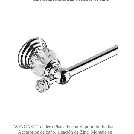
desde
27,35 €
hasta
59,88 €
WINCASE Toallero Plateado con Soporte Individual,
Accesorios de baño, aleación de Zinc, Montaje en