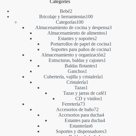
Categories
2
Bebé
2
productos
100
Bricolaje y herramientas
100
100
productos
Categorías
100
productos
3
Almacenamiento de cocina y despensa
3
1
productos
Almacenamiento de alimentos
1
2
producto
Estantes y soportes
2
productos
1
Portarrollos de papel de cocina
1
1
producto
Soportes para paños de cocina
1
2
producto
Almacenamiento y organización
2
productos
1
Estructuras, baldas y cajones
1
1
producto
Baldas flotantes
1
1
producto
Ganchos
1
producto
1
Cubertería, vajilla y cristalería
1
1
producto
Cristalería
1
1
producto
Tazas
1
producto
1
Tazas y jarras de café
1
1
producto
CD y vinilos
1
73
producto
Ferretería
73
productos
72
Accesorios de baño
72
productos
4
Accesorios para ducha
4
productos
4
Estantes para ducha
4
6
productos
Estanterías
6
productos
3
Soportes y dispensadores
3