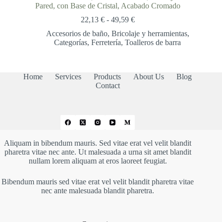
Pared, con Base de Cristal, Acabado Cromado
Rango
22,13
€
-
49,59
€
de
Accesorios de baño
,
Bricolaje y herramientas
,
precios:
Categorías
,
Ferretería
,
Toalleros de barra
desde
22,13 €
hasta
49,59 €
Home
Services
Products
About Us
Blog
Contact
Aliquam in bibendum mauris. Sed vitae erat vel velit blandit
pharetra vitae nec ante. Ut malesuada a urna sit amet blandit
nullam lorem aliquam at eros laoreet feugiat.
Bibendum mauris sed vitae erat vel velit blandit pharetra vitae
nec ante malesuada blandit pharetra.