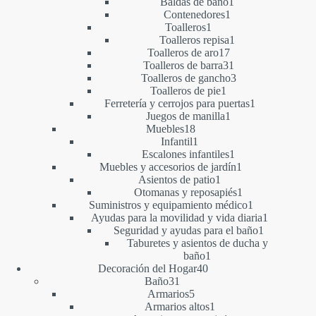
1
productos
Baldas de baño
1
1
producto
Contenedores
1
1
producto
Toalleros
1
producto
1
Toalleros repisa
1
17
producto
Toalleros de aro
17
productos
31
Toalleros de barra
31
productos
3
Toalleros de gancho
3
1
productos
Toalleros de pie
1
producto
1
Ferretería y cerrojos para puertas
1
1
producto
Juegos de manilla
1
18
producto
Muebles
18
productos
1
Infantil
1
producto
1
Escalones infantiles
1
producto
1
Muebles y accesorios de jardín
1
1
producto
Asientos de patio
1
producto
1
Otomanas y reposapiés
1
producto
1
Suministros y equipamiento médico
1
producto
1
Ayudas para la movilidad y vida diaria
1
1
producto
Seguridad y ayudas para el baño
1
producto
Taburetes y asientos de ducha y
1
baño
1
40
producto
Decoración del Hogar
40
31
productos
Baño
31
productos
5
Armarios
5
productos
1
Armarios altos
1