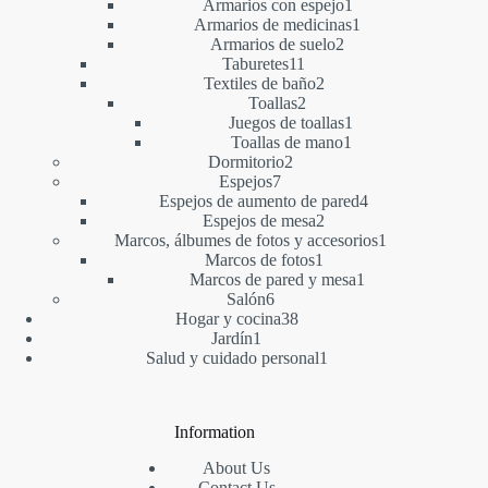
producto
1
Armarios con espejo
1
producto
1
Armarios de medicinas
1
2
producto
Armarios de suelo
2
11
productos
Taburetes
11
productos
2
Textiles de baño
2
2
productos
Toallas
2
productos
1
Juegos de toallas
1
1
producto
Toallas de mano
1
2
producto
Dormitorio
2
7
productos
Espejos
7
productos
4
Espejos de aumento de pared
4
2
productos
Espejos de mesa
2
productos
1
Marcos, álbumes de fotos y accesorios
1
1
producto
Marcos de fotos
1
producto
1
Marcos de pared y mesa
1
6
producto
Salón
6
productos
38
Hogar y cocina
38
1
productos
Jardín
1
producto
1
Salud y cuidado personal
1
producto
Information
About Us
Contact Us