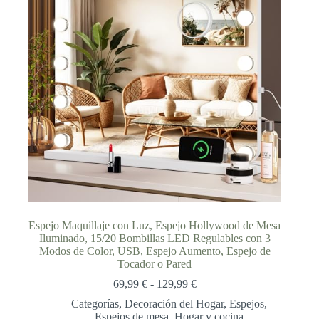
Espejo Maquillaje con Luz, Espejo Hollywood de Mesa
Iluminado, 15/20 Bombillas LED Regulables con 3
Modos de Color, USB, Espejo Aumento, Espejo de
Tocador o Pared
Rango
69,99
€
-
129,99
€
de
Categorías
,
Decoración del Hogar
,
Espejos
,
precios:
Espejos de mesa
,
Hogar y cocina