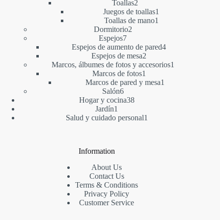
2
productos
Toallas
2
productos
1
Juegos de toallas
1
1
producto
Toallas de mano
1
2
producto
Dormitorio
2
7
productos
Espejos
7
productos
4
Espejos de aumento de pared
4
2
productos
Espejos de mesa
2
productos
1
Marcos, álbumes de fotos y accesorios
1
1
producto
Marcos de fotos
1
producto
1
Marcos de pared y mesa
1
6
producto
Salón
6
productos
38
Hogar y cocina
38
1
productos
Jardín
1
producto
1
Salud y cuidado personal
1
producto
Information
About Us
Contact Us
Terms & Conditions
Privacy Policy
Customer Service