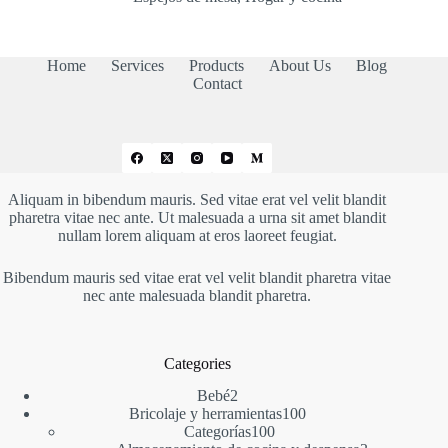
desde
69,99 €
hasta
129,99 €
Home
Services
Products
About Us
Blog
Contact
Aliquam in bibendum mauris. Sed vitae erat vel velit blandit
pharetra vitae nec ante. Ut malesuada a urna sit amet blandit
nullam lorem aliquam at eros laoreet feugiat.
Bibendum mauris sed vitae erat vel velit blandit pharetra vitae
nec ante malesuada blandit pharetra.
Categories
2
Bebé
2
productos
100
Bricolaje y herramientas
100
100
productos
Categorías
100