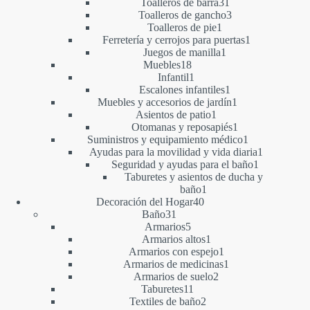
productos
31
Toalleros de barra
31
productos
3
Toalleros de gancho
3
1
productos
Toalleros de pie
1
producto
1
Ferretería y cerrojos para puertas
1
1
producto
Juegos de manilla
1
18
producto
Muebles
18
productos
1
Infantil
1
producto
1
Escalones infantiles
1
producto
1
Muebles y accesorios de jardín
1
1
producto
Asientos de patio
1
producto
1
Otomanas y reposapiés
1
producto
1
Suministros y equipamiento médico
1
producto
1
Ayudas para la movilidad y vida diaria
1
1
producto
Seguridad y ayudas para el baño
1
producto
Taburetes y asientos de ducha y
1
baño
1
40
producto
Decoración del Hogar
40
31
productos
Baño
31
productos
5
Armarios
5
productos
1
Armarios altos
1
producto
1
Armarios con espejo
1
producto
1
Armarios de medicinas
1
2
producto
Armarios de suelo
2
11
productos
Taburetes
11
productos
2
Textiles de baño
2