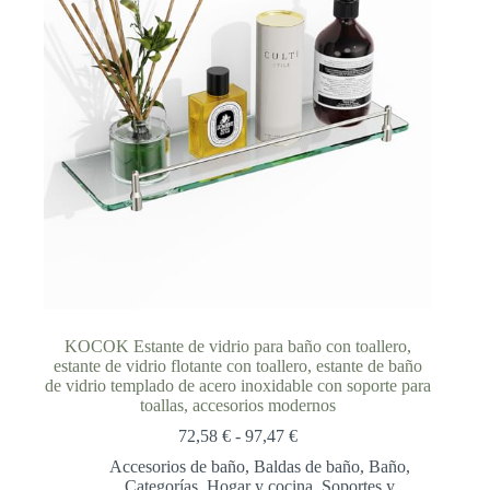
KOCOK Estante de vidrio para baño con toallero,
estante de vidrio flotante con toallero, estante de baño
de vidrio templado de acero inoxidable con soporte para
toallas, accesorios modernos
Rango
72,58
€
-
97,47
€
de
Accesorios de baño
,
Baldas de baño
,
Baño
,
precios:
Categorías
,
Hogar y cocina
,
Soportes y