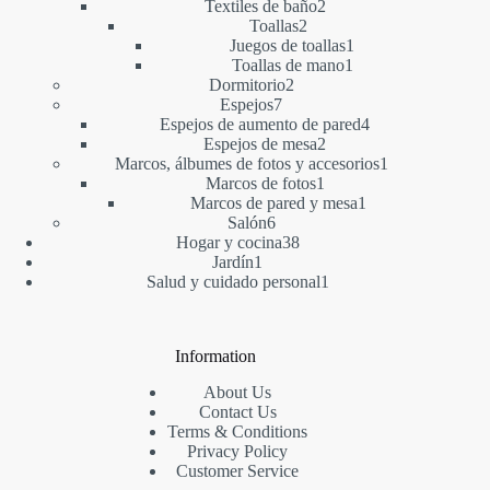
productos
2
Textiles de baño
2
2
productos
Toallas
2
productos
1
Juegos de toallas
1
1
producto
Toallas de mano
1
2
producto
Dormitorio
2
7
productos
Espejos
7
productos
4
Espejos de aumento de pared
4
2
productos
Espejos de mesa
2
productos
1
Marcos, álbumes de fotos y accesorios
1
1
producto
Marcos de fotos
1
producto
1
Marcos de pared y mesa
1
6
producto
Salón
6
productos
38
Hogar y cocina
38
1
productos
Jardín
1
producto
1
Salud y cuidado personal
1
producto
Information
About Us
Contact Us
Terms & Conditions
Privacy Policy
Customer Service