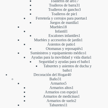
17
producto
Toalleros de aro
17
productos
31
Toalleros de barra
31
productos
3
Toalleros de gancho
3
1
productos
Toalleros de pie
1
producto
1
Ferretería y cerrojos para puertas
1
1
producto
Juegos de manilla
1
18
producto
Muebles
18
productos
1
Infantil
1
producto
1
Escalones infantiles
1
producto
1
Muebles y accesorios de jardín
1
1
producto
Asientos de patio
1
producto
1
Otomanas y reposapiés
1
producto
1
Suministros y equipamiento médico
1
producto
1
Ayudas para la movilidad y vida diaria
1
1
producto
Seguridad y ayudas para el baño
1
producto
Taburetes y asientos de ducha y
1
baño
1
40
producto
Decoración del Hogar
40
31
productos
Baño
31
productos
5
Armarios
5
productos
1
Armarios altos
1
producto
1
Armarios con espejo
1
producto
1
Armarios de medicinas
1
2
producto
Armarios de suelo
2
11
productos
Taburetes
11