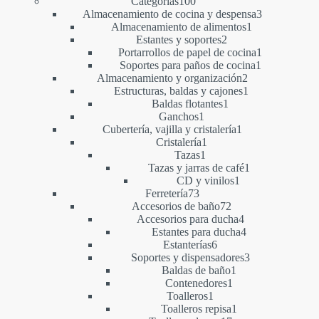
100
productos
Categorías
100
productos
3
Almacenamiento de cocina y despensa
3
1
productos
Almacenamiento de alimentos
1
2
producto
Estantes y soportes
2
productos
1
Portarrollos de papel de cocina
1
1
producto
Soportes para paños de cocina
1
2
producto
Almacenamiento y organización
2
productos
1
Estructuras, baldas y cajones
1
1
producto
Baldas flotantes
1
1
producto
Ganchos
1
producto
1
Cubertería, vajilla y cristalería
1
1
producto
Cristalería
1
1
producto
Tazas
1
producto
1
Tazas y jarras de café
1
1
producto
CD y vinilos
1
73
producto
Ferretería
73
productos
72
Accesorios de baño
72
productos
4
Accesorios para ducha
4
productos
4
Estantes para ducha
4
6
productos
Estanterías
6
productos
3
Soportes y dispensadores
3
1
productos
Baldas de baño
1
1
producto
Contenedores
1
1
producto
Toalleros
1
producto
1
Toalleros repisa
1