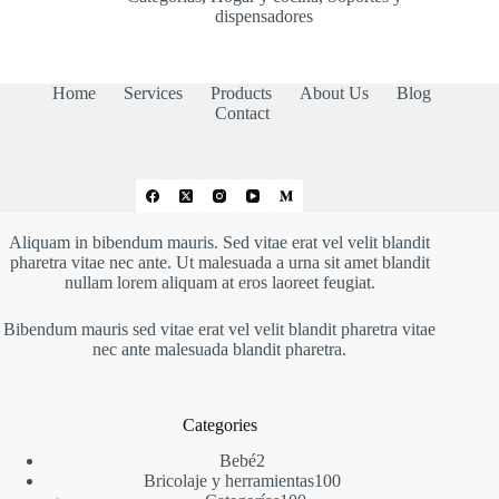
desde
dispensadores
72,58 €
hasta
97,47 €
Home
Services
Products
About Us
Blog
Contact
Aliquam in bibendum mauris. Sed vitae erat vel velit blandit
pharetra vitae nec ante. Ut malesuada a urna sit amet blandit
nullam lorem aliquam at eros laoreet feugiat.
Bibendum mauris sed vitae erat vel velit blandit pharetra vitae
nec ante malesuada blandit pharetra.
Categories
2
Bebé
2
productos
100
Bricolaje y herramientas
100