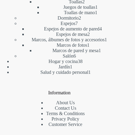
2
productos
Toallas
2
productos
1
Juegos de toallas
1
1
producto
Toallas de mano
1
2
producto
Dormitorio
2
7
productos
Espejos
7
productos
4
Espejos de aumento de pared
4
2
productos
Espejos de mesa
2
productos
1
Marcos, álbumes de fotos y accesorios
1
1
producto
Marcos de fotos
1
producto
1
Marcos de pared y mesa
1
6
producto
Salón
6
productos
38
Hogar y cocina
38
1
productos
Jardín
1
producto
1
Salud y cuidado personal
1
producto
Information
About Us
Contact Us
Terms & Conditions
Privacy Policy
Customer Service