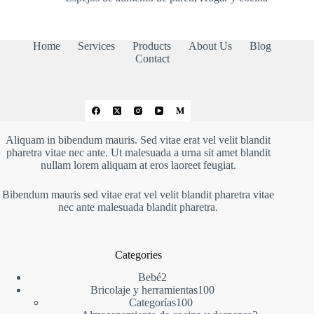
Home
Services
Products
About Us
Blog
Contact
Aliquam in bibendum mauris. Sed vitae erat vel velit blandit
pharetra vitae nec ante. Ut malesuada a urna sit amet blandit
nullam lorem aliquam at eros laoreet feugiat.
Bibendum mauris sed vitae erat vel velit blandit pharetra vitae
nec ante malesuada blandit pharetra.
Categories
2
Bebé
2
productos
100
Bricolaje y herramientas
100
100
productos
Categorías
100