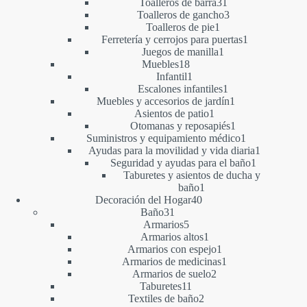
productos
31
Toalleros de barra
31
productos
3
Toalleros de gancho
3
1
productos
Toalleros de pie
1
producto
1
Ferretería y cerrojos para puertas
1
1
producto
Juegos de manilla
1
18
producto
Muebles
18
productos
1
Infantil
1
producto
1
Escalones infantiles
1
producto
1
Muebles y accesorios de jardín
1
1
producto
Asientos de patio
1
producto
1
Otomanas y reposapiés
1
producto
1
Suministros y equipamiento médico
1
producto
1
Ayudas para la movilidad y vida diaria
1
1
producto
Seguridad y ayudas para el baño
1
producto
Taburetes y asientos de ducha y
1
baño
1
40
producto
Decoración del Hogar
40
31
productos
Baño
31
productos
5
Armarios
5
productos
1
Armarios altos
1
producto
1
Armarios con espejo
1
producto
1
Armarios de medicinas
1
2
producto
Armarios de suelo
2
11
productos
Taburetes
11
productos
2
Textiles de baño
2