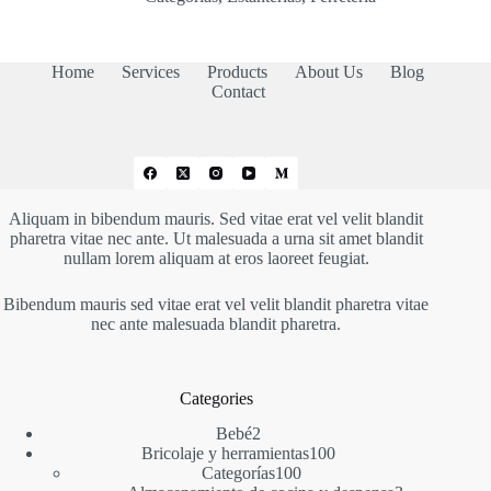
Home
Services
Products
About Us
Blog
Contact
Aliquam in bibendum mauris. Sed vitae erat vel velit blandit
pharetra vitae nec ante. Ut malesuada a urna sit amet blandit
nullam lorem aliquam at eros laoreet feugiat.
Bibendum mauris sed vitae erat vel velit blandit pharetra vitae
nec ante malesuada blandit pharetra.
Categories
2
Bebé
2
productos
100
Bricolaje y herramientas
100
100
productos
Categorías
100