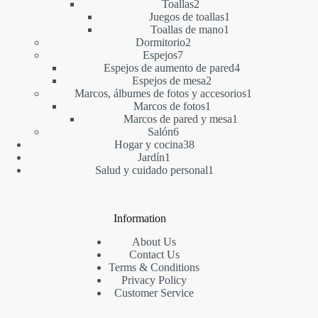
2
productos
Toallas
2
productos
1
Juegos de toallas
1
1
producto
Toallas de mano
1
2
producto
Dormitorio
2
7
productos
Espejos
7
productos
4
Espejos de aumento de pared
4
2
productos
Espejos de mesa
2
productos
1
Marcos, álbumes de fotos y accesorios
1
1
producto
Marcos de fotos
1
producto
1
Marcos de pared y mesa
1
6
producto
Salón
6
productos
38
Hogar y cocina
38
1
productos
Jardín
1
producto
1
Salud y cuidado personal
1
producto
Information
About Us
Contact Us
Terms & Conditions
Privacy Policy
Customer Service