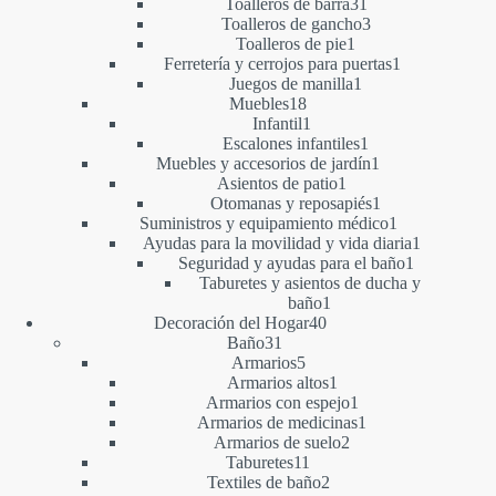
productos
31
Toalleros de barra
31
productos
3
Toalleros de gancho
3
1
productos
Toalleros de pie
1
producto
1
Ferretería y cerrojos para puertas
1
1
producto
Juegos de manilla
1
18
producto
Muebles
18
productos
1
Infantil
1
producto
1
Escalones infantiles
1
producto
1
Muebles y accesorios de jardín
1
1
producto
Asientos de patio
1
producto
1
Otomanas y reposapiés
1
producto
1
Suministros y equipamiento médico
1
producto
1
Ayudas para la movilidad y vida diaria
1
1
producto
Seguridad y ayudas para el baño
1
producto
Taburetes y asientos de ducha y
1
baño
1
40
producto
Decoración del Hogar
40
31
productos
Baño
31
productos
5
Armarios
5
productos
1
Armarios altos
1
producto
1
Armarios con espejo
1
producto
1
Armarios de medicinas
1
2
producto
Armarios de suelo
2
11
productos
Taburetes
11
productos
2
Textiles de baño
2