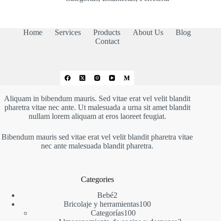
Home
Services
Products
About Us
Blog
Contact
Aliquam in bibendum mauris. Sed vitae erat vel velit blandit
pharetra vitae nec ante. Ut malesuada a urna sit amet blandit
nullam lorem aliquam at eros laoreet feugiat.
Bibendum mauris sed vitae erat vel velit blandit pharetra vitae
nec ante malesuada blandit pharetra.
Categories
2
Bebé
2
productos
100
Bricolaje y herramientas
100
100
productos
Categorías
100