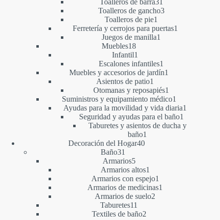
productos
31
Toalleros de barra
31
productos
3
Toalleros de gancho
3
1
productos
Toalleros de pie
1
producto
1
Ferretería y cerrojos para puertas
1
1
producto
Juegos de manilla
1
18
producto
Muebles
18
productos
1
Infantil
1
producto
1
Escalones infantiles
1
producto
1
Muebles y accesorios de jardín
1
1
producto
Asientos de patio
1
producto
1
Otomanas y reposapiés
1
producto
1
Suministros y equipamiento médico
1
producto
1
Ayudas para la movilidad y vida diaria
1
1
producto
Seguridad y ayudas para el baño
1
producto
Taburetes y asientos de ducha y
1
baño
1
40
producto
Decoración del Hogar
40
31
productos
Baño
31
productos
5
Armarios
5
productos
1
Armarios altos
1
producto
1
Armarios con espejo
1
producto
1
Armarios de medicinas
1
2
producto
Armarios de suelo
2
11
productos
Taburetes
11
productos
2
Textiles de baño
2