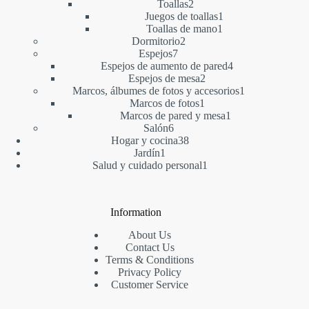
2
productos
Toallas
2
productos
1
Juegos de toallas
1
1
producto
Toallas de mano
1
2
producto
Dormitorio
2
7
productos
Espejos
7
productos
4
Espejos de aumento de pared
4
2
productos
Espejos de mesa
2
productos
1
Marcos, álbumes de fotos y accesorios
1
1
producto
Marcos de fotos
1
producto
1
Marcos de pared y mesa
1
6
producto
Salón
6
productos
38
Hogar y cocina
38
1
productos
Jardín
1
producto
1
Salud y cuidado personal
1
producto
Information
About Us
Contact Us
Terms & Conditions
Privacy Policy
Customer Service