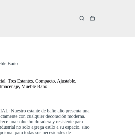
Carro
de
compra
ueble Baño
ial, Tres Estantes, Compacto, Ajustable,
 Almacenaje, Mueble Baño
uestro estante de baño alto presenta una
rfectamente con cualquier decoración moderna.
frece una solución duradera y resistente para
ndustrial no solo agrega estilo a su espacio, sino
pcional para todas sus necesidades de