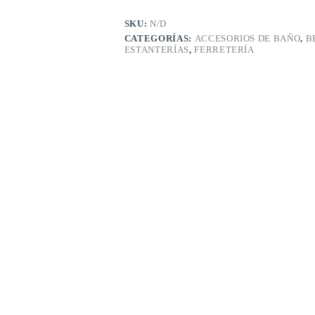
Tres
Estantes,
SKU:
N/D
Compacto,
CATEGORÍAS:
ACCESORIOS DE BAÑO
,
B
Ajustable,
ESTANTERÍAS
,
FERRETERÍA
Antivuelco,
Montaje
Rápido,
Estanterias
Almacenaje,
Mueble
Baño
cantidad