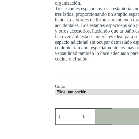
organización.
Tres estantes espaciosos: esta estantería cu
tres lados, proporcionando un amplio espac
baño. Los bordes de listones mantienen tus
accidentales. Los estantes espaciosos son p
y otros accesorios, haciendo que tu baño 
Uso versátil: esta estantería es ideal para s
espacio adicional sin ocupar demasiado esp
cualquier tamaño, especialmente los más p
versatilidad también lo hace adecuado para 
cocina o el salón.
Color
TecTake®
Estanteria
baño
de
Estilo
Industrial,