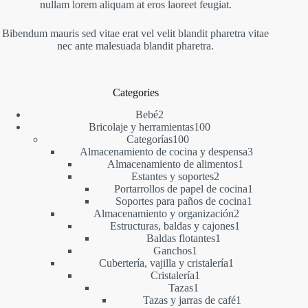
nullam lorem aliquam at eros laoreet feugiat.
Bibendum mauris sed vitae erat vel velit blandit pharetra vitae
nec ante malesuada blandit pharetra.
Categories
2
Bebé
2
productos
100
Bricolaje y herramientas
100
100
productos
Categorías
100
productos
3
Almacenamiento de cocina y despensa
3
1
productos
Almacenamiento de alimentos
1
2
producto
Estantes y soportes
2
productos
1
Portarrollos de papel de cocina
1
1
producto
Soportes para paños de cocina
1
2
producto
Almacenamiento y organización
2
productos
1
Estructuras, baldas y cajones
1
1
producto
Baldas flotantes
1
1
producto
Ganchos
1
producto
1
Cubertería, vajilla y cristalería
1
1
producto
Cristalería
1
1
producto
Tazas
1
producto
1
Tazas y jarras de café
1