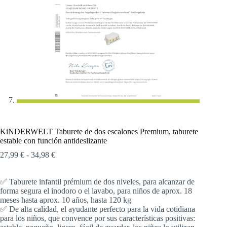
KiNDERWELT Taburete de dos escalones Premium, taburete
estable con función antideslizante
Rango
27,99
€
-
34,98
€
de
precios:
✅ Taburete infantil prémium de dos niveles, para alcanzar de
desde
forma segura el inodoro o el lavabo, para niños de aprox. 18
27,99 €
meses hasta aprox. 10 años, hasta 120 kg
hasta
✅ De alta calidad, el ayudante perfecto para la vida cotidiana
34,98 €
para los niños, que convence por sus características positivas: