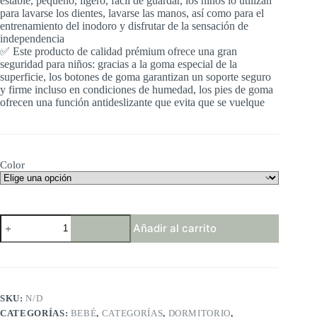
estable, pequeño, ligero, fácil de guardar, los niños lo utilizan
para lavarse los dientes, lavarse las manos, así como para el
entrenamiento del inodoro y disfrutar de la sensación de
independencia
✅ Este producto de calidad prémium ofrece una gran
seguridad para niños: gracias a la goma especial de la
superficie, los botones de goma garantizan un soporte seguro
y firme incluso en condiciones de humedad, los pies de goma
ofrecen una función antideslizante que evita que se vuelque
Color
KiNDERWELT
Añadir al carrito
Taburete
de
dos
escalones
Premium,
taburete
SKU:
N/D
estable
CATEGORÍAS:
BEBÉ
,
CATEGORÍAS
,
DORMITORIO
,
con