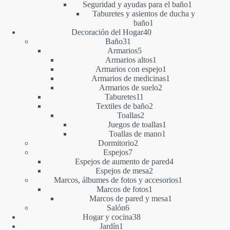
1
producto
Seguridad y ayudas para el baño
1
producto
Taburetes y asientos de ducha y
1
baño
1
40
producto
Decoración del Hogar
40
31
productos
Baño
31
productos
5
Armarios
5
productos
1
Armarios altos
1
producto
1
Armarios con espejo
1
producto
1
Armarios de medicinas
1
2
producto
Armarios de suelo
2
11
productos
Taburetes
11
productos
2
Textiles de baño
2
2
productos
Toallas
2
productos
1
Juegos de toallas
1
1
producto
Toallas de mano
1
2
producto
Dormitorio
2
7
productos
Espejos
7
productos
4
Espejos de aumento de pared
4
2
productos
Espejos de mesa
2
productos
1
Marcos, álbumes de fotos y accesorios
1
1
producto
Marcos de fotos
1
producto
1
Marcos de pared y mesa
1
6
producto
Salón
6
productos
38
Hogar y cocina
38
1
productos
Jardín
1