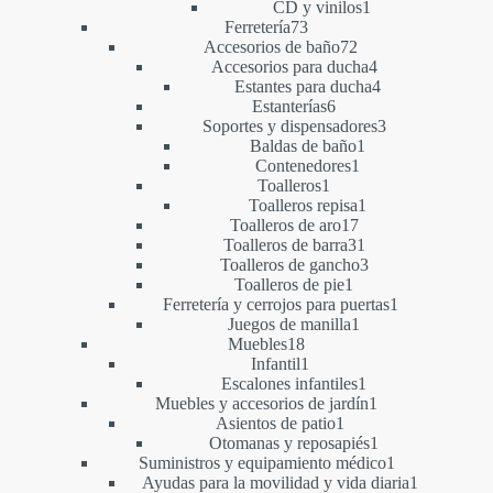
1
producto
CD y vinilos
1
73
producto
Ferretería
73
productos
72
Accesorios de baño
72
productos
4
Accesorios para ducha
4
productos
4
Estantes para ducha
4
6
productos
Estanterías
6
productos
3
Soportes y dispensadores
3
1
productos
Baldas de baño
1
1
producto
Contenedores
1
1
producto
Toalleros
1
producto
1
Toalleros repisa
1
17
producto
Toalleros de aro
17
productos
31
Toalleros de barra
31
productos
3
Toalleros de gancho
3
1
productos
Toalleros de pie
1
producto
1
Ferretería y cerrojos para puertas
1
1
producto
Juegos de manilla
1
18
producto
Muebles
18
productos
1
Infantil
1
producto
1
Escalones infantiles
1
producto
1
Muebles y accesorios de jardín
1
1
producto
Asientos de patio
1
producto
1
Otomanas y reposapiés
1
producto
1
Suministros y equipamiento médico
1
producto
1
Ayudas para la movilidad y vida diaria
1