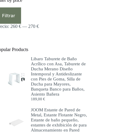
lter by price
ecio
ecio
ínimo
áximo
Filtrar
recio:
260 €
—
270 €
opular Products
Libaro Taburete de Baño
Acrílico con Asa, Taburete de
Ducha Merano Diseño
Intemporal y Antideslizante
con Pies de Goma, Silla de
Ducha para Mayores,
Banqueta Banco para Baños,
Asiento Bañera
189,00
€
JOOM Estante de Pared de
Metal, Estante Flotante Negro,
Estante de baño pequeño,
estantes de exhibición de para
Almacenamiento en Pared