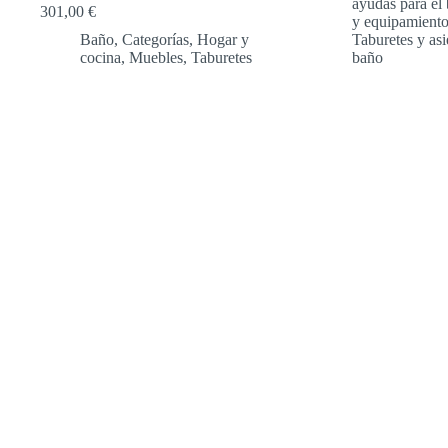
ayudas para el
301,00
€
y equipamient
Baño
,
Categorías
,
Hogar y
Taburetes y as
cocina
,
Muebles
,
Taburetes
baño