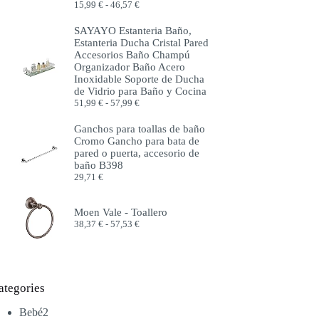
Rango
15,99
€
-
46,57
€
de
precios:
SAYAYO Estanteria Baño,
desde
Estanteria Ducha Cristal Pared
15,99 €
Accesorios Baño Champú
hasta
Organizador Baño Acero
46,57 €
Inoxidable Soporte de Ducha
de Vidrio para Baño y Cocina
Rango
51,99
€
-
57,99
€
de
precios:
Ganchos para toallas de baño
desde
Cromo Gancho para bata de
51,99 €
pared o puerta, accesorio de
hasta
baño B398
57,99 €
29,71
€
Moen Vale - Toallero
Rango
38,37
€
-
57,53
€
de
precios:
desde
38,37 €
hasta
ategories
57,53 €
2
Bebé
2