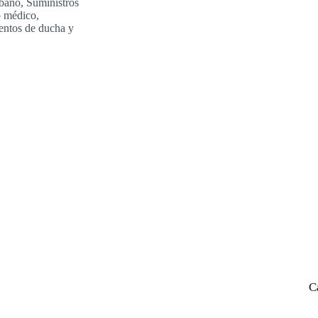
 baño
,
Suministros
o médico
,
ientos de ducha y
C