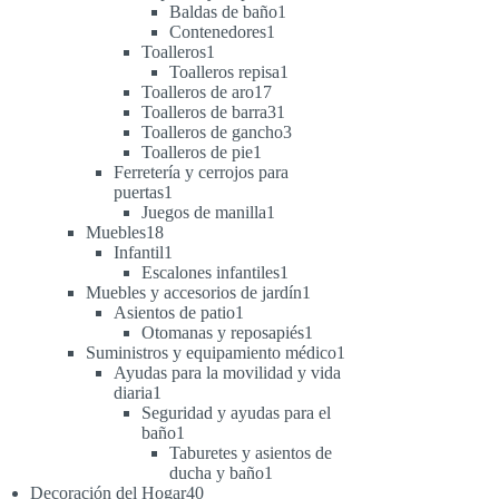
1
productos
Baldas de baño
1
1
producto
Contenedores
1
1
producto
Toalleros
1
producto
1
Toalleros repisa
1
17
producto
Toalleros de aro
17
productos
31
Toalleros de barra
31
productos
3
Toalleros de gancho
3
1
productos
Toalleros de pie
1
producto
Ferretería y cerrojos para
1
puertas
1
producto
1
Juegos de manilla
1
18
producto
Muebles
18
productos
1
Infantil
1
producto
1
Escalones infantiles
1
producto
1
Muebles y accesorios de jardín
1
1
producto
Asientos de patio
1
producto
1
Otomanas y reposapiés
1
producto
1
Suministros y equipamiento médico
1
producto
Ayudas para la movilidad y vida
1
diaria
1
producto
Seguridad y ayudas para el
1
baño
1
producto
Taburetes y asientos de
1
ducha y baño
1
40
producto
Decoración del Hogar
40