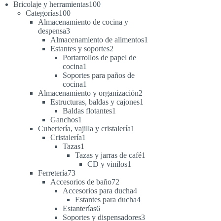
productos
100
Bricolaje y herramientas
100
100
productos
Categorías
100
productos
Almacenamiento de cocina y
3
despensa
3
productos
1
Almacenamiento de alimentos
1
2
producto
Estantes y soportes
2
productos
Portarrollos de papel de
1
cocina
1
producto
Soportes para paños de
1
cocina
1
producto
2
Almacenamiento y organización
2
productos
1
Estructuras, baldas y cajones
1
1
producto
Baldas flotantes
1
1
producto
Ganchos
1
producto
1
Cubertería, vajilla y cristalería
1
1
producto
Cristalería
1
1
producto
Tazas
1
producto
1
Tazas y jarras de café
1
1
producto
CD y vinilos
1
73
producto
Ferretería
73
productos
72
Accesorios de baño
72
productos
4
Accesorios para ducha
4
productos
4
Estantes para ducha
4
6
productos
Estanterías
6
productos
3
Soportes y dispensadores
3