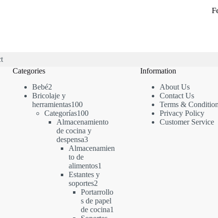
F
t
Categories
Information
2
Bebé
2
About Us
productos
Bricolaje y
Contact Us
100
herramientas
100
Terms & Conditio
productos
100
Categorías
100
Privacy Policy
productos
Almacenamiento
Customer Service
de cocina y
3
despensa
3
productos
Almacenamien
to de
1
alimentos
1
producto
Estantes y
2
soportes
2
productos
Portarrollo
s de papel
1
de cocina
1
producto