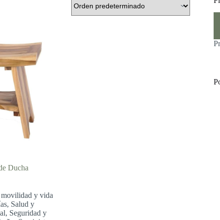
Fi
Pr
Pr
m
m
P
P
 de Ducha
 movilidad y vida
ías
,
Salud y
al
,
Seguridad y