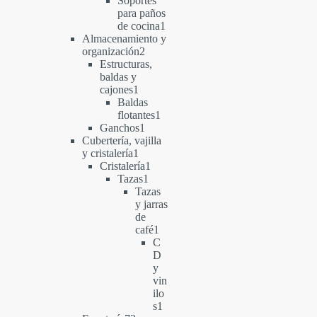
Soportes
para paños
1
de cocina
1
producto
Almacenamiento y
2
organización
2
productos
Estructuras,
baldas y
1
cajones
1
producto
Baldas
1
flotantes
1
1
producto
Ganchos
1
producto
Cubertería, vajilla
1
y cristalería
1
producto
1
Cristalería
1
1
producto
Tazas
1
producto
Tazas
y jarras
de
1
café
1
producto
C
D
y
vin
ilo
1
s
1