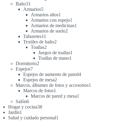
31
productos
Baño
31
productos
5
Armarios
5
productos
1
Armarios altos
1
producto
1
Armarios con espejo
1
producto
1
Armarios de medicinas
1
2
producto
Armarios de suelo
2
11
productos
Taburetes
11
productos
2
Textiles de baño
2
2
productos
Toallas
2
productos
1
Juegos de toallas
1
1
producto
Toallas de mano
1
2
producto
Dormitorio
2
7
productos
Espejos
7
productos
4
Espejos de aumento de pared
4
2
productos
Espejos de mesa
2
productos
1
Marcos, álbumes de fotos y accesorios
1
1
producto
Marcos de fotos
1
producto
1
Marcos de pared y mesa
1
6
producto
Salón
6
productos
38
Hogar y cocina
38
1
productos
Jardín
1
producto
1
Salud y cuidado personal
1
producto