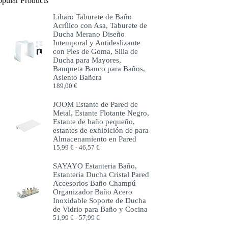
opular Products
Libaro Taburete de Baño
Acrílico con Asa, Taburete de
Ducha Merano Diseño
Intemporal y Antideslizante
con Pies de Goma, Silla de
Ducha para Mayores,
Banqueta Banco para Baños,
Asiento Bañera
189,00
€
JOOM Estante de Pared de
Metal, Estante Flotante Negro,
Estante de baño pequeño,
estantes de exhibición de para
Almacenamiento en Pared
Rango
15,99
€
-
46,57
€
de
precios:
SAYAYO Estanteria Baño,
desde
Estanteria Ducha Cristal Pared
15,99 €
Accesorios Baño Champú
hasta
Organizador Baño Acero
46,57 €
Inoxidable Soporte de Ducha
de Vidrio para Baño y Cocina
Rango
51,99
€
-
57,99
€
de