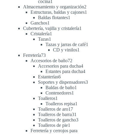
1
cocina
1
producto
2
Almacenamiento y organización
2
productos
1
Estructuras, baldas y cajones
1
1
producto
Baldas flotantes
1
1
producto
Ganchos
1
producto
1
Cubertería, vajilla y cristalería
1
1
producto
Cristalería
1
1
producto
Tazas
1
producto
1
Tazas y jarras de café
1
1
producto
CD y vinilos
1
73
producto
Ferretería
73
productos
72
Accesorios de baño
72
productos
4
Accesorios para ducha
4
productos
4
Estantes para ducha
4
6
productos
Estanterías
6
productos
3
Soportes y dispensadores
3
1
productos
Baldas de baño
1
1
producto
Contenedores
1
1
producto
Toalleros
1
producto
1
Toalleros repisa
1
17
producto
Toalleros de aro
17
productos
31
Toalleros de barra
31
productos
3
Toalleros de gancho
3
1
productos
Toalleros de pie
1
producto
Ferretería y cerrojos para