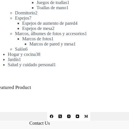
productos
1
Juegos de toallas
1
1
producto
Toallas de mano
1
2
producto
Dormitorio
2
7
productos
Espejos
7
productos
4
Espejos de aumento de pared
4
2
productos
Espejos de mesa
2
productos
1
Marcos, álbumes de fotos y accesorios
1
1
producto
Marcos de fotos
1
producto
1
Marcos de pared y mesa
1
6
producto
Salón
6
productos
38
Hogar y cocina
38
1
productos
Jardín
1
producto
1
Salud y cuidado personal
1
producto
eatured Product
Contact Us