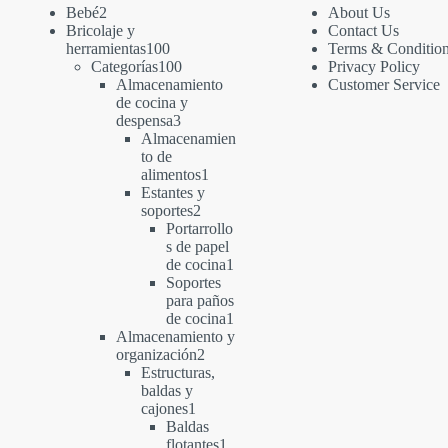
2
Bebé
2
About Us
productos
Bricolaje y
Contact Us
100
herramientas
100
Terms & Conditio
productos
100
Categorías
100
Privacy Policy
productos
Almacenamiento
Customer Service
de cocina y
3
despensa
3
productos
Almacenamien
to de
1
alimentos
1
producto
Estantes y
2
soportes
2
productos
Portarrollo
s de papel
1
de cocina
1
producto
Soportes
para paños
1
de cocina
1
producto
Almacenamiento y
2
organización
2
productos
Estructuras,
baldas y
1
cajones
1
producto
Baldas
1
flotantes
1