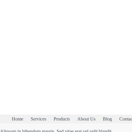
Home
Services
Products
About Us
Blog
Contac
Aliquam in bibendum mauris. Sed vitae erat vel velit blandit