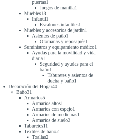
1
puertas
1
producto
1
Juegos de manilla
1
18
producto
Muebles
18
productos
1
Infantil
1
producto
1
Escalones infantiles
1
producto
1
Muebles y accesorios de jardín
1
1
producto
Asientos de patio
1
producto
1
Otomanas y reposapiés
1
producto
1
Suministros y equipamiento médico
1
producto
Ayudas para la movilidad y vida
1
diaria
1
producto
Seguridad y ayudas para el
1
baño
1
producto
Taburetes y asientos de
1
ducha y baño
1
40
producto
Decoración del Hogar
40
31
productos
Baño
31
productos
5
Armarios
5
productos
1
Armarios altos
1
producto
1
Armarios con espejo
1
producto
1
Armarios de medicinas
1
2
producto
Armarios de suelo
2
11
productos
Taburetes
11
productos
2
Textiles de baño
2
2
productos
Toallas
2