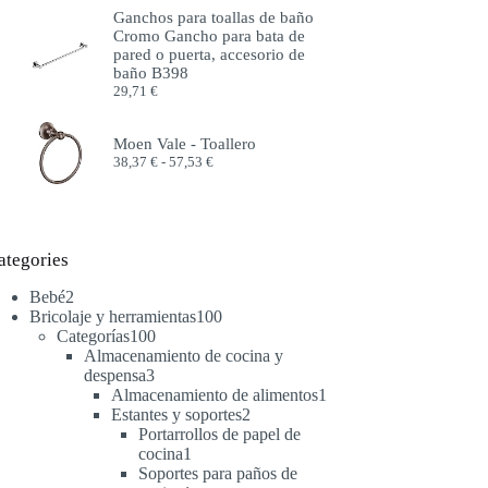
precios:
Ganchos para toallas de baño
desde
Cromo Gancho para bata de
51,99 €
pared o puerta, accesorio de
hasta
baño B398
57,99 €
29,71
€
Moen Vale - Toallero
Rango
38,37
€
-
57,53
€
de
precios:
desde
38,37 €
hasta
ategories
57,53 €
2
Bebé
2
productos
100
Bricolaje y herramientas
100
100
productos
Categorías
100
productos
Almacenamiento de cocina y
3
despensa
3
productos
1
Almacenamiento de alimentos
1
2
producto
Estantes y soportes
2
productos
Portarrollos de papel de
1
cocina
1
producto
Soportes para paños de