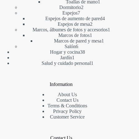
1
producto
Toallas de mano
1
2
producto
Dormitorio
2
7
productos
Espejos
7
productos
4
Espejos de aumento de pared
4
2
productos
Espejos de mesa
2
productos
1
Marcos, álbumes de fotos y accesorios
1
1
producto
Marcos de fotos
1
producto
1
Marcos de pared y mesa
1
6
producto
Salón
6
productos
38
Hogar y cocina
38
1
productos
Jardín
1
producto
1
Salud y cuidado personal
1
producto
Information
About Us
Contact Us
Terms & Conditions
Privacy Policy
Customer Service
Contact Us