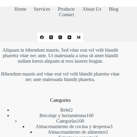
Home
Services
Products
About Us
Blog
Contact
Aliquam in bibendum mauris. Sed vitae erat vel velit blandit
pharetra vitae nec ante. Ut malesuada a urna sit amet blandit
nullam lorem aliquam at eros laoreet feugiat.
Bibendum mauris sed vitae erat vel velit blandit pharetra vitae
nec ante malesuada blandit pharetra.
Categories
2
Bebé
2
productos
100
Bricolaje y herramientas
100
100
productos
Categorías
100
productos
3
Almacenamiento de cocina y despensa
3
1
productos
Almacenamiento de alimentos
1