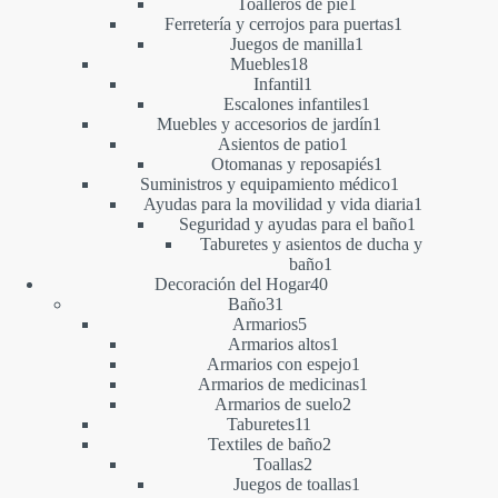
1
productos
Toalleros de pie
1
producto
1
Ferretería y cerrojos para puertas
1
1
producto
Juegos de manilla
1
18
producto
Muebles
18
productos
1
Infantil
1
producto
1
Escalones infantiles
1
producto
1
Muebles y accesorios de jardín
1
1
producto
Asientos de patio
1
producto
1
Otomanas y reposapiés
1
producto
1
Suministros y equipamiento médico
1
producto
1
Ayudas para la movilidad y vida diaria
1
1
producto
Seguridad y ayudas para el baño
1
producto
Taburetes y asientos de ducha y
1
baño
1
40
producto
Decoración del Hogar
40
31
productos
Baño
31
productos
5
Armarios
5
productos
1
Armarios altos
1
producto
1
Armarios con espejo
1
producto
1
Armarios de medicinas
1
2
producto
Armarios de suelo
2
11
productos
Taburetes
11
productos
2
Textiles de baño
2
2
productos
Toallas
2
productos
1
Juegos de toallas
1