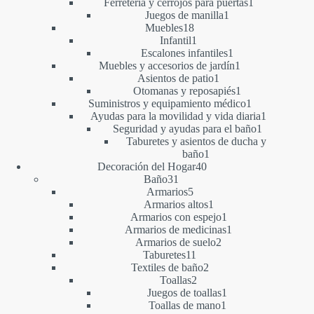
producto
1
Ferretería y cerrojos para puertas
1
1
producto
Juegos de manilla
1
18
producto
Muebles
18
productos
1
Infantil
1
producto
1
Escalones infantiles
1
producto
1
Muebles y accesorios de jardín
1
1
producto
Asientos de patio
1
producto
1
Otomanas y reposapiés
1
producto
1
Suministros y equipamiento médico
1
producto
1
Ayudas para la movilidad y vida diaria
1
1
producto
Seguridad y ayudas para el baño
1
producto
Taburetes y asientos de ducha y
1
baño
1
40
producto
Decoración del Hogar
40
31
productos
Baño
31
productos
5
Armarios
5
productos
1
Armarios altos
1
producto
1
Armarios con espejo
1
producto
1
Armarios de medicinas
1
2
producto
Armarios de suelo
2
11
productos
Taburetes
11
productos
2
Textiles de baño
2
2
productos
Toallas
2
productos
1
Juegos de toallas
1
1
producto
Toallas de mano
1