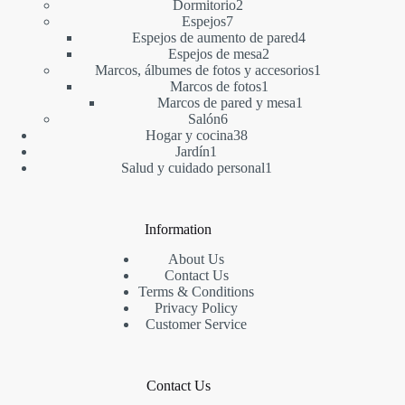
2
producto
Dormitorio
2
7
productos
Espejos
7
productos
4
Espejos de aumento de pared
4
2
productos
Espejos de mesa
2
productos
1
Marcos, álbumes de fotos y accesorios
1
1
producto
Marcos de fotos
1
producto
1
Marcos de pared y mesa
1
6
producto
Salón
6
productos
38
Hogar y cocina
38
1
productos
Jardín
1
producto
1
Salud y cuidado personal
1
producto
Information
About Us
Contact Us
Terms & Conditions
Privacy Policy
Customer Service
Contact Us