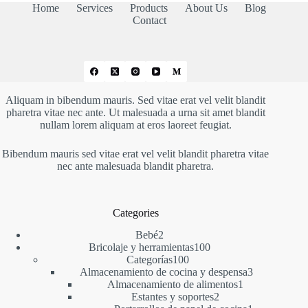
Home
Services
Products
About Us
Blog
Contact
Aliquam in bibendum mauris. Sed vitae erat vel velit blandit
pharetra vitae nec ante. Ut malesuada a urna sit amet blandit
nullam lorem aliquam at eros laoreet feugiat.
Bibendum mauris sed vitae erat vel velit blandit pharetra vitae
nec ante malesuada blandit pharetra.
Categories
2
Bebé
2
productos
100
Bricolaje y herramientas
100
100
productos
Categorías
100
productos
3
Almacenamiento de cocina y despensa
3
1
productos
Almacenamiento de alimentos
1
2
producto
Estantes y soportes
2