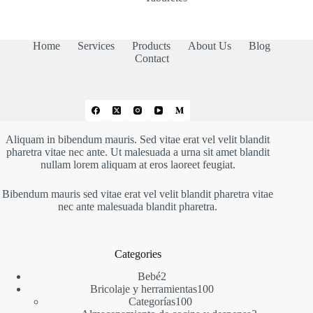
Home
Services
Products
About Us
Blog
Contact
Aliquam in bibendum mauris. Sed vitae erat vel velit blandit
pharetra vitae nec ante. Ut malesuada a urna sit amet blandit
nullam lorem aliquam at eros laoreet feugiat.
Bibendum mauris sed vitae erat vel velit blandit pharetra vitae
nec ante malesuada blandit pharetra.
Categories
2
Bebé
2
productos
100
Bricolaje y herramientas
100
100
productos
Categorías
100