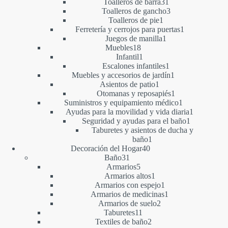
productos
31
Toalleros de barra
31
productos
3
Toalleros de gancho
3
1
productos
Toalleros de pie
1
producto
1
Ferretería y cerrojos para puertas
1
1
producto
Juegos de manilla
1
18
producto
Muebles
18
productos
1
Infantil
1
producto
1
Escalones infantiles
1
producto
1
Muebles y accesorios de jardín
1
1
producto
Asientos de patio
1
producto
1
Otomanas y reposapiés
1
producto
1
Suministros y equipamiento médico
1
producto
1
Ayudas para la movilidad y vida diaria
1
1
producto
Seguridad y ayudas para el baño
1
producto
Taburetes y asientos de ducha y
1
baño
1
40
producto
Decoración del Hogar
40
31
productos
Baño
31
productos
5
Armarios
5
productos
1
Armarios altos
1
producto
1
Armarios con espejo
1
producto
1
Armarios de medicinas
1
2
producto
Armarios de suelo
2
11
productos
Taburetes
11
productos
2
Textiles de baño
2