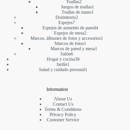
2
productos
Toallas
2
productos
1
Juegos de toallas
1
1
producto
Toallas de mano
1
2
producto
Dormitorio
2
7
productos
Espejos
7
productos
4
Espejos de aumento de pared
4
2
productos
Espejos de mesa
2
productos
1
Marcos, álbumes de fotos y accesorios
1
1
producto
Marcos de fotos
1
producto
1
Marcos de pared y mesa
1
6
producto
Salón
6
productos
38
Hogar y cocina
38
1
productos
Jardín
1
producto
1
Salud y cuidado personal
1
producto
Information
About Us
Contact Us
Terms & Conditions
Privacy Policy
Customer Service