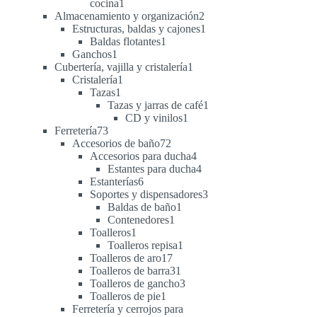
1
cocina
1
producto
2
Almacenamiento y organización
2
productos
1
Estructuras, baldas y cajones
1
1
producto
Baldas flotantes
1
1
producto
Ganchos
1
producto
1
Cubertería, vajilla y cristalería
1
1
producto
Cristalería
1
1
producto
Tazas
1
producto
1
Tazas y jarras de café
1
1
producto
CD y vinilos
1
73
producto
Ferretería
73
productos
72
Accesorios de baño
72
productos
4
Accesorios para ducha
4
productos
4
Estantes para ducha
4
6
productos
Estanterías
6
productos
3
Soportes y dispensadores
3
1
productos
Baldas de baño
1
1
producto
Contenedores
1
1
producto
Toalleros
1
producto
1
Toalleros repisa
1
17
producto
Toalleros de aro
17
productos
31
Toalleros de barra
31
productos
3
Toalleros de gancho
3
1
productos
Toalleros de pie
1
producto
Ferretería y cerrojos para