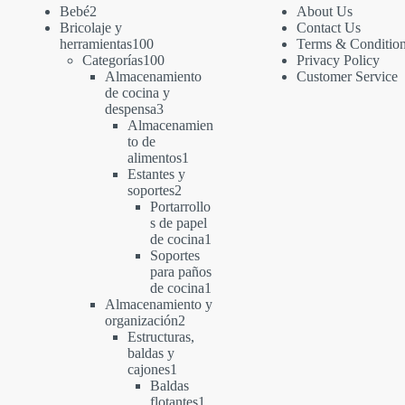
2
Bebé
2
About Us
productos
Bricolaje y
Contact Us
100
herramientas
100
Terms & Conditio
productos
100
Categorías
100
Privacy Policy
productos
Almacenamiento
Customer Service
de cocina y
3
despensa
3
productos
Almacenamien
to de
1
alimentos
1
producto
Estantes y
2
soportes
2
productos
Portarrollo
s de papel
1
de cocina
1
producto
Soportes
para paños
1
de cocina
1
producto
Almacenamiento y
2
organización
2
productos
Estructuras,
baldas y
1
cajones
1
producto
Baldas
1
flotantes
1