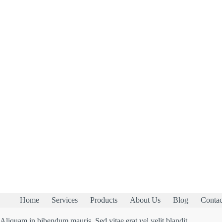
Home
Services
Products
About Us
Blog
Contac
Aliquam in bibendum mauris. Sed vitae erat vel velit blandit