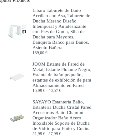
opular Products
Libaro Taburete de Baño
Acrílico con Asa, Taburete de
Ducha Merano Diseño
Intemporal y Antideslizante
con Pies de Goma, Silla de
Ducha para Mayores,
Banqueta Banco para Baños,
Asiento Bañera
189,00
€
JOOM Estante de Pared de
Metal, Estante Flotante Negro,
Estante de baño pequeño,
estantes de exhibición de para
Almacenamiento en Pared
Rango
15,99
€
-
46,57
€
de
precios:
SAYAYO Estanteria Baño,
desde
Estanteria Ducha Cristal Pared
15,99 €
Accesorios Baño Champú
hasta
Organizador Baño Acero
46,57 €
Inoxidable Soporte de Ducha
de Vidrio para Baño y Cocina
Rango
51,99
€
-
57,99
€
de