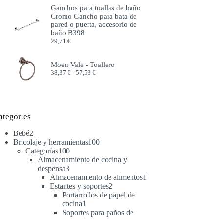
precios:
Ganchos para toallas de baño
desde
Cromo Gancho para bata de
51,99 €
pared o puerta, accesorio de
hasta
baño B398
57,99 €
29,71
€
Moen Vale - Toallero
Rango
38,37
€
-
57,53
€
de
precios:
desde
38,37 €
hasta
ategories
57,53 €
2
Bebé
2
productos
100
Bricolaje y herramientas
100
100
productos
Categorías
100
productos
Almacenamiento de cocina y
3
despensa
3
productos
1
Almacenamiento de alimentos
1
2
producto
Estantes y soportes
2
productos
Portarrollos de papel de
1
cocina
1
producto
Soportes para paños de