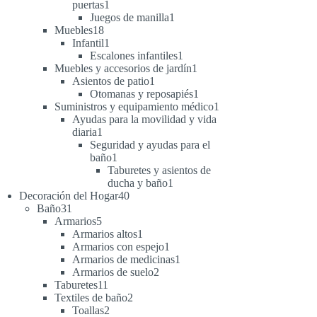
1
puertas
1
producto
1
Juegos de manilla
1
18
producto
Muebles
18
productos
1
Infantil
1
producto
1
Escalones infantiles
1
producto
1
Muebles y accesorios de jardín
1
1
producto
Asientos de patio
1
producto
1
Otomanas y reposapiés
1
producto
1
Suministros y equipamiento médico
1
producto
Ayudas para la movilidad y vida
1
diaria
1
producto
Seguridad y ayudas para el
1
baño
1
producto
Taburetes y asientos de
1
ducha y baño
1
40
producto
Decoración del Hogar
40
31
productos
Baño
31
productos
5
Armarios
5
productos
1
Armarios altos
1
producto
1
Armarios con espejo
1
producto
1
Armarios de medicinas
1
2
producto
Armarios de suelo
2
11
productos
Taburetes
11
productos
2
Textiles de baño
2
2
productos
Toallas
2