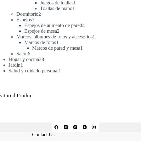
productos
1
Juegos de toallas
1
1
producto
Toallas de mano
1
2
producto
Dormitorio
2
7
productos
Espejos
7
productos
4
Espejos de aumento de pared
4
2
productos
Espejos de mesa
2
productos
1
Marcos, álbumes de fotos y accesorios
1
1
producto
Marcos de fotos
1
producto
1
Marcos de pared y mesa
1
6
producto
Salón
6
productos
38
Hogar y cocina
38
1
productos
Jardín
1
producto
1
Salud y cuidado personal
1
producto
eatured Product
Contact Us