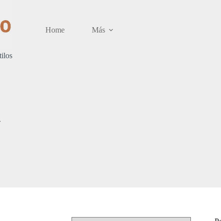
Home
Más
tilos
T