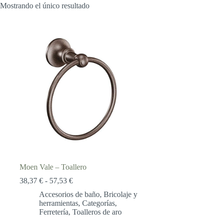
Mostrando el único resultado
Moen Vale – Toallero
Rango
38,37
€
-
57,53
€
de
Accesorios de baño
,
Bricolaje y
precios:
herramientas
,
Categorías
,
desde
Ferretería
,
Toalleros de aro
38,37 €