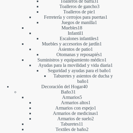
productos
31
Toalleros de barra
31
productos
3
Toalleros de gancho
3
1
productos
Toalleros de pie
1
producto
1
Ferretería y cerrojos para puertas
1
1
producto
Juegos de manilla
1
18
producto
Muebles
18
productos
1
Infantil
1
producto
1
Escalones infantiles
1
producto
1
Muebles y accesorios de jardín
1
1
producto
Asientos de patio
1
producto
1
Otomanas y reposapiés
1
producto
1
Suministros y equipamiento médico
1
producto
1
Ayudas para la movilidad y vida diaria
1
1
producto
Seguridad y ayudas para el baño
1
producto
Taburetes y asientos de ducha y
1
baño
1
40
producto
Decoración del Hogar
40
31
productos
Baño
31
productos
5
Armarios
5
productos
1
Armarios altos
1
producto
1
Armarios con espejo
1
producto
1
Armarios de medicinas
1
2
producto
Armarios de suelo
2
11
productos
Taburetes
11
productos
2
Textiles de baño
2