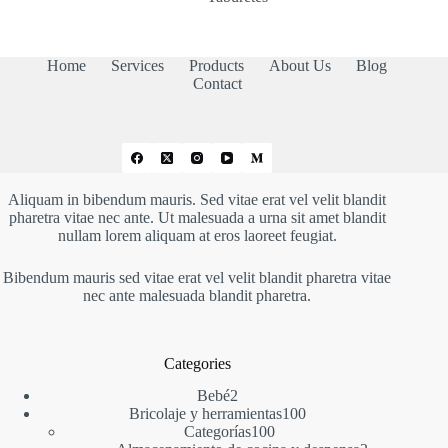
Home
Services
Products
About Us
Blog
Contact
Aliquam in bibendum mauris. Sed vitae erat vel velit blandit
pharetra vitae nec ante. Ut malesuada a urna sit amet blandit
nullam lorem aliquam at eros laoreet feugiat.
Bibendum mauris sed vitae erat vel velit blandit pharetra vitae
nec ante malesuada blandit pharetra.
Categories
2
Bebé
2
productos
100
Bricolaje y herramientas
100
100
productos
Categorías
100