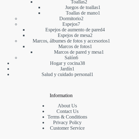
2
productos
Toallas
2
productos
1
Juegos de toallas
1
1
producto
Toallas de mano
1
2
producto
Dormitorio
2
7
productos
Espejos
7
productos
4
Espejos de aumento de pared
4
2
productos
Espejos de mesa
2
productos
1
Marcos, álbumes de fotos y accesorios
1
1
producto
Marcos de fotos
1
producto
1
Marcos de pared y mesa
1
6
producto
Salón
6
productos
38
Hogar y cocina
38
1
productos
Jardín
1
producto
1
Salud y cuidado personal
1
producto
Information
About Us
Contact Us
Terms & Conditions
Privacy Policy
Customer Service