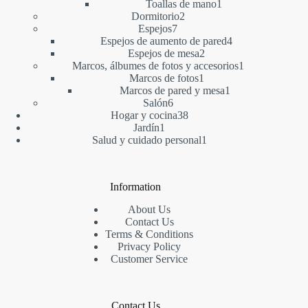
1
producto
Toallas de mano
1
2
producto
Dormitorio
2
7
productos
Espejos
7
productos
4
Espejos de aumento de pared
4
2
productos
Espejos de mesa
2
productos
1
Marcos, álbumes de fotos y accesorios
1
1
producto
Marcos de fotos
1
producto
1
Marcos de pared y mesa
1
6
producto
Salón
6
productos
38
Hogar y cocina
38
1
productos
Jardín
1
producto
1
Salud y cuidado personal
1
producto
Information
About Us
Contact Us
Terms & Conditions
Privacy Policy
Customer Service
Contact Us