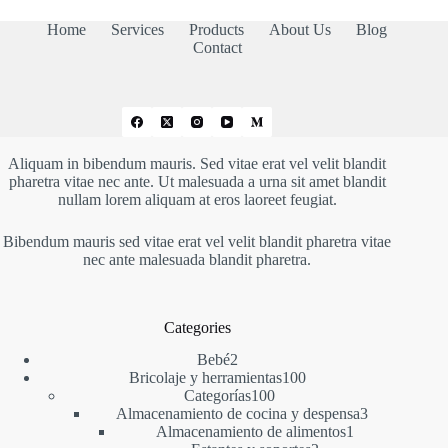
Home
Services
Products
About Us
Blog
Contact
Aliquam in bibendum mauris. Sed vitae erat vel velit blandit
pharetra vitae nec ante. Ut malesuada a urna sit amet blandit
nullam lorem aliquam at eros laoreet feugiat.
Bibendum mauris sed vitae erat vel velit blandit pharetra vitae
nec ante malesuada blandit pharetra.
Categories
2
Bebé
2
productos
100
Bricolaje y herramientas
100
100
productos
Categorías
100
productos
3
Almacenamiento de cocina y despensa
3
1
productos
Almacenamiento de alimentos
1