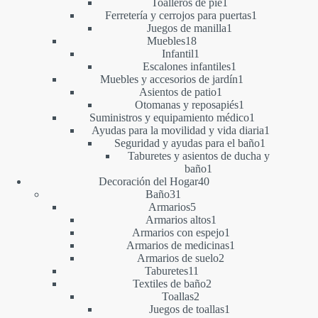
1
productos
Toalleros de pie
1
producto
1
Ferretería y cerrojos para puertas
1
1
producto
Juegos de manilla
1
18
producto
Muebles
18
productos
1
Infantil
1
producto
1
Escalones infantiles
1
producto
1
Muebles y accesorios de jardín
1
1
producto
Asientos de patio
1
producto
1
Otomanas y reposapiés
1
producto
1
Suministros y equipamiento médico
1
producto
1
Ayudas para la movilidad y vida diaria
1
1
producto
Seguridad y ayudas para el baño
1
producto
Taburetes y asientos de ducha y
1
baño
1
40
producto
Decoración del Hogar
40
31
productos
Baño
31
productos
5
Armarios
5
productos
1
Armarios altos
1
producto
1
Armarios con espejo
1
producto
1
Armarios de medicinas
1
2
producto
Armarios de suelo
2
11
productos
Taburetes
11
productos
2
Textiles de baño
2
2
productos
Toallas
2
productos
1
Juegos de toallas
1