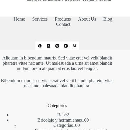
Home
Services
Products
About Us
Blog
Contact
Aliquam in bibendum mauris. Sed vitae erat vel velit blandit
pharetra vitae nec ante. Ut malesuada a urna sit amet blandit
nullam lorem aliquam at eros laoreet feugiat.
Bibendum mauris sed vitae erat vel velit blandit pharetra vitae
nec ante malesuada blandit pharetra.
Categories
2
Bebé
2
productos
100
Bricolaje y herramientas
100
100
productos
Categorías
100