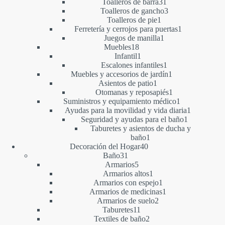
productos
31
Toalleros de barra
31
productos
3
Toalleros de gancho
3
1
productos
Toalleros de pie
1
producto
1
Ferretería y cerrojos para puertas
1
1
producto
Juegos de manilla
1
18
producto
Muebles
18
productos
1
Infantil
1
producto
1
Escalones infantiles
1
producto
1
Muebles y accesorios de jardín
1
1
producto
Asientos de patio
1
producto
1
Otomanas y reposapiés
1
producto
1
Suministros y equipamiento médico
1
producto
1
Ayudas para la movilidad y vida diaria
1
1
producto
Seguridad y ayudas para el baño
1
producto
Taburetes y asientos de ducha y
1
baño
1
40
producto
Decoración del Hogar
40
31
productos
Baño
31
productos
5
Armarios
5
productos
1
Armarios altos
1
producto
1
Armarios con espejo
1
producto
1
Armarios de medicinas
1
2
producto
Armarios de suelo
2
11
productos
Taburetes
11
productos
2
Textiles de baño
2