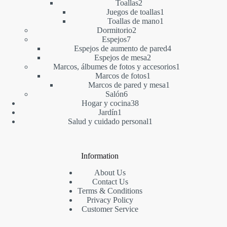
2
productos
Toallas
2
productos
1
Juegos de toallas
1
1
producto
Toallas de mano
1
2
producto
Dormitorio
2
7
productos
Espejos
7
productos
4
Espejos de aumento de pared
4
2
productos
Espejos de mesa
2
productos
1
Marcos, álbumes de fotos y accesorios
1
1
producto
Marcos de fotos
1
producto
1
Marcos de pared y mesa
1
6
producto
Salón
6
productos
38
Hogar y cocina
38
1
productos
Jardín
1
producto
1
Salud y cuidado personal
1
producto
Information
About Us
Contact Us
Terms & Conditions
Privacy Policy
Customer Service