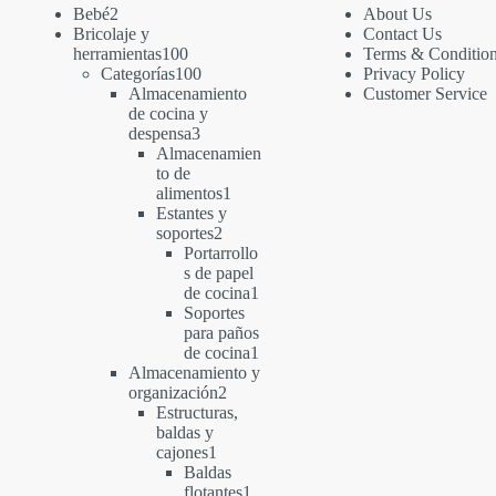
2
Bebé
2
About Us
productos
Bricolaje y
Contact Us
100
herramientas
100
Terms & Conditio
productos
100
Categorías
100
Privacy Policy
productos
Almacenamiento
Customer Service
de cocina y
3
despensa
3
productos
Almacenamien
to de
1
alimentos
1
producto
Estantes y
2
soportes
2
productos
Portarrollo
s de papel
1
de cocina
1
producto
Soportes
para paños
1
de cocina
1
producto
Almacenamiento y
2
organización
2
productos
Estructuras,
baldas y
1
cajones
1
producto
Baldas
1
flotantes
1