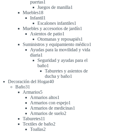
1
puertas
1
producto
1
Juegos de manilla
1
18
producto
Muebles
18
productos
1
Infantil
1
producto
1
Escalones infantiles
1
producto
1
Muebles y accesorios de jardín
1
1
producto
Asientos de patio
1
producto
1
Otomanas y reposapiés
1
producto
1
Suministros y equipamiento médico
1
producto
Ayudas para la movilidad y vida
1
diaria
1
producto
Seguridad y ayudas para el
1
baño
1
producto
Taburetes y asientos de
1
ducha y baño
1
40
producto
Decoración del Hogar
40
31
productos
Baño
31
productos
5
Armarios
5
productos
1
Armarios altos
1
producto
1
Armarios con espejo
1
producto
1
Armarios de medicinas
1
2
producto
Armarios de suelo
2
11
productos
Taburetes
11
productos
2
Textiles de baño
2
2
productos
Toallas
2