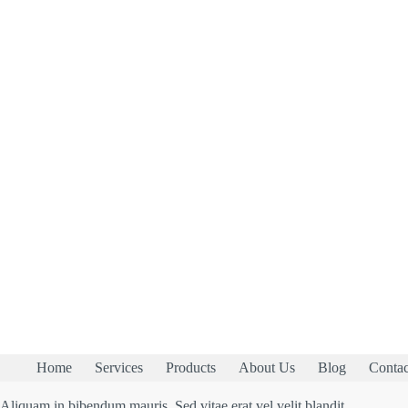
Home
Services
Products
About Us
Blog
Contac
Aliquam in bibendum mauris. Sed vitae erat vel velit blandit