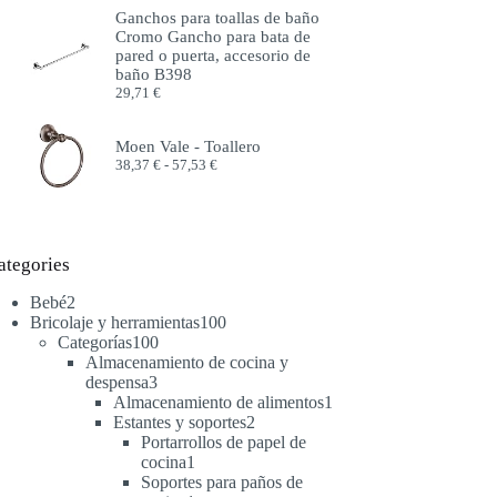
precios:
Ganchos para toallas de baño
desde
Cromo Gancho para bata de
51,99 €
pared o puerta, accesorio de
hasta
baño B398
57,99 €
29,71
€
Moen Vale - Toallero
Rango
38,37
€
-
57,53
€
de
precios:
desde
38,37 €
hasta
ategories
57,53 €
2
Bebé
2
productos
100
Bricolaje y herramientas
100
100
productos
Categorías
100
productos
Almacenamiento de cocina y
3
despensa
3
productos
1
Almacenamiento de alimentos
1
2
producto
Estantes y soportes
2
productos
Portarrollos de papel de
1
cocina
1
producto
Soportes para paños de