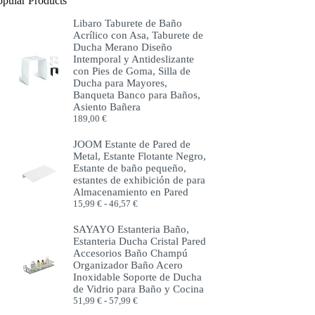
opular Products
Libaro Taburete de Baño
Acrílico con Asa, Taburete de
Ducha Merano Diseño
Intemporal y Antideslizante
con Pies de Goma, Silla de
Ducha para Mayores,
Banqueta Banco para Baños,
Asiento Bañera
189,00
€
JOOM Estante de Pared de
Metal, Estante Flotante Negro,
Estante de baño pequeño,
estantes de exhibición de para
Almacenamiento en Pared
Rango
15,99
€
-
46,57
€
de
precios:
SAYAYO Estanteria Baño,
desde
Estanteria Ducha Cristal Pared
15,99 €
Accesorios Baño Champú
hasta
Organizador Baño Acero
46,57 €
Inoxidable Soporte de Ducha
de Vidrio para Baño y Cocina
Rango
51,99
€
-
57,99
€
de