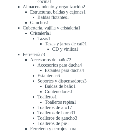
1
cocina
1
producto
2
Almacenamiento y organización
2
productos
1
Estructuras, baldas y cajones
1
1
producto
Baldas flotantes
1
1
producto
Ganchos
1
producto
1
Cubertería, vajilla y cristalería
1
1
producto
Cristalería
1
1
producto
Tazas
1
producto
1
Tazas y jarras de café
1
1
producto
CD y vinilos
1
73
producto
Ferretería
73
productos
72
Accesorios de baño
72
productos
4
Accesorios para ducha
4
productos
4
Estantes para ducha
4
6
productos
Estanterías
6
productos
3
Soportes y dispensadores
3
1
productos
Baldas de baño
1
1
producto
Contenedores
1
1
producto
Toalleros
1
producto
1
Toalleros repisa
1
17
producto
Toalleros de aro
17
productos
31
Toalleros de barra
31
productos
3
Toalleros de gancho
3
1
productos
Toalleros de pie
1
producto
Ferretería y cerrojos para