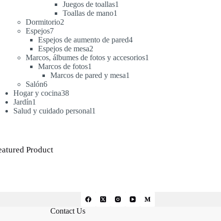
productos
1
Juegos de toallas
1
1
producto
Toallas de mano
1
2
producto
Dormitorio
2
7
productos
Espejos
7
productos
4
Espejos de aumento de pared
4
2
productos
Espejos de mesa
2
productos
1
Marcos, álbumes de fotos y accesorios
1
1
producto
Marcos de fotos
1
producto
1
Marcos de pared y mesa
1
6
producto
Salón
6
productos
38
Hogar y cocina
38
1
productos
Jardín
1
producto
1
Salud y cuidado personal
1
producto
eatured Product
Contact Us