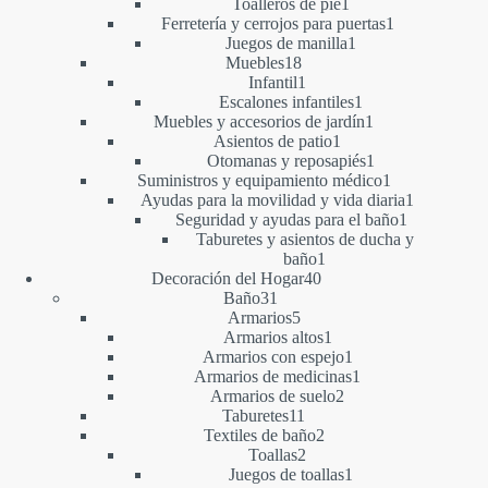
1
productos
Toalleros de pie
1
producto
1
Ferretería y cerrojos para puertas
1
1
producto
Juegos de manilla
1
18
producto
Muebles
18
productos
1
Infantil
1
producto
1
Escalones infantiles
1
producto
1
Muebles y accesorios de jardín
1
1
producto
Asientos de patio
1
producto
1
Otomanas y reposapiés
1
producto
1
Suministros y equipamiento médico
1
producto
1
Ayudas para la movilidad y vida diaria
1
1
producto
Seguridad y ayudas para el baño
1
producto
Taburetes y asientos de ducha y
1
baño
1
40
producto
Decoración del Hogar
40
31
productos
Baño
31
productos
5
Armarios
5
productos
1
Armarios altos
1
producto
1
Armarios con espejo
1
producto
1
Armarios de medicinas
1
2
producto
Armarios de suelo
2
11
productos
Taburetes
11
productos
2
Textiles de baño
2
2
productos
Toallas
2
productos
1
Juegos de toallas
1