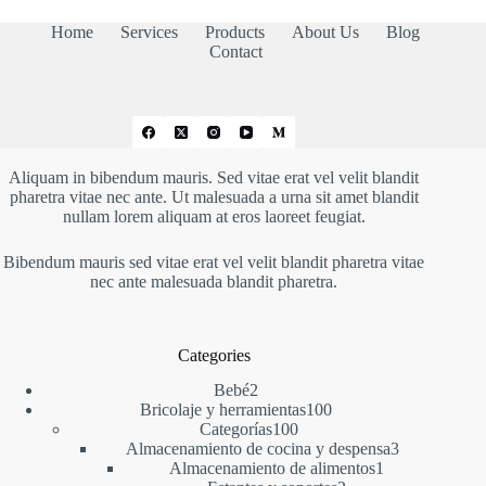
Home
Services
Products
About Us
Blog
Contact
Aliquam in bibendum mauris. Sed vitae erat vel velit blandit
pharetra vitae nec ante. Ut malesuada a urna sit amet blandit
nullam lorem aliquam at eros laoreet feugiat.
Bibendum mauris sed vitae erat vel velit blandit pharetra vitae
nec ante malesuada blandit pharetra.
Categories
2
Bebé
2
productos
100
Bricolaje y herramientas
100
100
productos
Categorías
100
productos
3
Almacenamiento de cocina y despensa
3
1
productos
Almacenamiento de alimentos
1