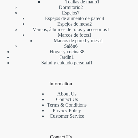
1
producto
Toallas de mano
1
2
producto
Dormitorio
2
7
productos
Espejos
7
productos
4
Espejos de aumento de pared
4
2
productos
Espejos de mesa
2
productos
1
Marcos, álbumes de fotos y accesorios
1
1
producto
Marcos de fotos
1
producto
1
Marcos de pared y mesa
1
6
producto
Salón
6
productos
38
Hogar y cocina
38
1
productos
Jardín
1
producto
1
Salud y cuidado personal
1
producto
Information
About Us
Contact Us
Terms & Conditions
Privacy Policy
Customer Service
Contact Us