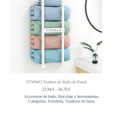
STWWO Toallero de Baño de Pared
Rango
22,94
€
-
56,76
€
de
Accesorios de baño
,
Bricolaje y herramientas
,
precios:
Categorías
,
Ferretería
,
Toalleros de barra
desde
22,94 €
hasta