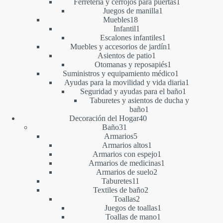
producto
1
Ferretería y cerrojos para puertas
1
1
producto
Juegos de manilla
1
18
producto
Muebles
18
productos
1
Infantil
1
producto
1
Escalones infantiles
1
producto
1
Muebles y accesorios de jardín
1
1
producto
Asientos de patio
1
producto
1
Otomanas y reposapiés
1
producto
1
Suministros y equipamiento médico
1
producto
1
Ayudas para la movilidad y vida diaria
1
1
producto
Seguridad y ayudas para el baño
1
producto
Taburetes y asientos de ducha y
1
baño
1
40
producto
Decoración del Hogar
40
31
productos
Baño
31
productos
5
Armarios
5
productos
1
Armarios altos
1
producto
1
Armarios con espejo
1
producto
1
Armarios de medicinas
1
2
producto
Armarios de suelo
2
11
productos
Taburetes
11
productos
2
Textiles de baño
2
2
productos
Toallas
2
productos
1
Juegos de toallas
1
1
producto
Toallas de mano
1