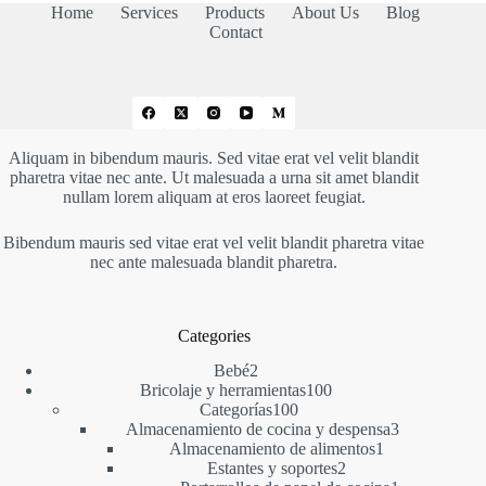
56,76 €
Home
Services
Products
About Us
Blog
Contact
Aliquam in bibendum mauris. Sed vitae erat vel velit blandit
pharetra vitae nec ante. Ut malesuada a urna sit amet blandit
nullam lorem aliquam at eros laoreet feugiat.
Bibendum mauris sed vitae erat vel velit blandit pharetra vitae
nec ante malesuada blandit pharetra.
Categories
2
Bebé
2
productos
100
Bricolaje y herramientas
100
100
productos
Categorías
100
productos
3
Almacenamiento de cocina y despensa
3
1
productos
Almacenamiento de alimentos
1
2
producto
Estantes y soportes
2