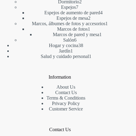
2
producto
Dormitorio
2
7
productos
Espejos
7
productos
4
Espejos de aumento de pared
4
2
productos
Espejos de mesa
2
productos
1
Marcos, álbumes de fotos y accesorios
1
1
producto
Marcos de fotos
1
producto
1
Marcos de pared y mesa
1
6
producto
Salón
6
productos
38
Hogar y cocina
38
1
productos
Jardín
1
producto
1
Salud y cuidado personal
1
producto
Information
About Us
Contact Us
Terms & Conditions
Privacy Policy
Customer Service
Contact Us