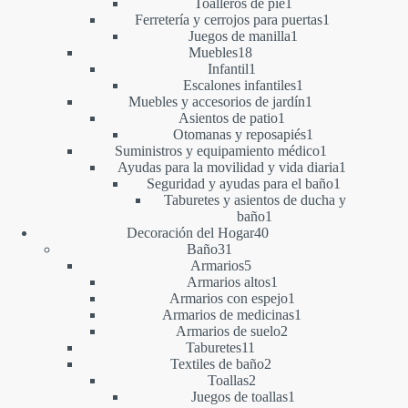
1
productos
Toalleros de pie
1
producto
1
Ferretería y cerrojos para puertas
1
1
producto
Juegos de manilla
1
18
producto
Muebles
18
productos
1
Infantil
1
producto
1
Escalones infantiles
1
producto
1
Muebles y accesorios de jardín
1
1
producto
Asientos de patio
1
producto
1
Otomanas y reposapiés
1
producto
1
Suministros y equipamiento médico
1
producto
1
Ayudas para la movilidad y vida diaria
1
1
producto
Seguridad y ayudas para el baño
1
producto
Taburetes y asientos de ducha y
1
baño
1
40
producto
Decoración del Hogar
40
31
productos
Baño
31
productos
5
Armarios
5
productos
1
Armarios altos
1
producto
1
Armarios con espejo
1
producto
1
Armarios de medicinas
1
2
producto
Armarios de suelo
2
11
productos
Taburetes
11
productos
2
Textiles de baño
2
2
productos
Toallas
2
productos
1
Juegos de toallas
1