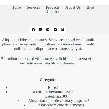
Home
Services
Products
About Us
Blog
Contact
Aliquam in bibendum mauris. Sed vitae erat vel velit blandit
pharetra vitae nec ante. Ut malesuada a urna sit amet blandit
nullam lorem aliquam at eros laoreet feugiat.
Bibendum mauris sed vitae erat vel velit blandit pharetra vitae
nec ante malesuada blandit pharetra.
Categories
2
Bebé
2
productos
100
Bricolaje y herramientas
100
100
productos
Categorías
100
productos
3
Almacenamiento de cocina y despensa
3
1
productos
Almacenamiento de alimentos
1