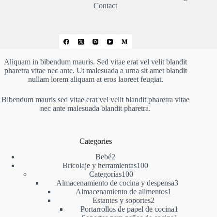
56,40 €
Contact
Aliquam in bibendum mauris. Sed vitae erat vel velit blandit
pharetra vitae nec ante. Ut malesuada a urna sit amet blandit
nullam lorem aliquam at eros laoreet feugiat.
Bibendum mauris sed vitae erat vel velit blandit pharetra vitae
nec ante malesuada blandit pharetra.
Categories
2
Bebé
2
productos
100
Bricolaje y herramientas
100
100
productos
Categorías
100
productos
3
Almacenamiento de cocina y despensa
3
1
productos
Almacenamiento de alimentos
1
2
producto
Estantes y soportes
2
productos
1
Portarrollos de papel de cocina
1