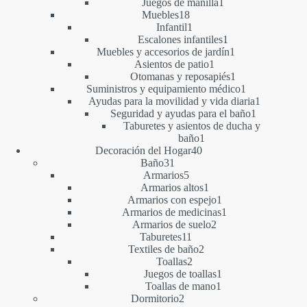
1
producto
Juegos de manilla
1
18
producto
Muebles
18
productos
1
Infantil
1
producto
1
Escalones infantiles
1
producto
1
Muebles y accesorios de jardín
1
1
producto
Asientos de patio
1
producto
1
Otomanas y reposapiés
1
producto
1
Suministros y equipamiento médico
1
producto
1
Ayudas para la movilidad y vida diaria
1
1
producto
Seguridad y ayudas para el baño
1
producto
Taburetes y asientos de ducha y
1
baño
1
40
producto
Decoración del Hogar
40
31
productos
Baño
31
productos
5
Armarios
5
productos
1
Armarios altos
1
producto
1
Armarios con espejo
1
producto
1
Armarios de medicinas
1
2
producto
Armarios de suelo
2
11
productos
Taburetes
11
productos
2
Textiles de baño
2
2
productos
Toallas
2
productos
1
Juegos de toallas
1
1
producto
Toallas de mano
1
2
producto
Dormitorio
2