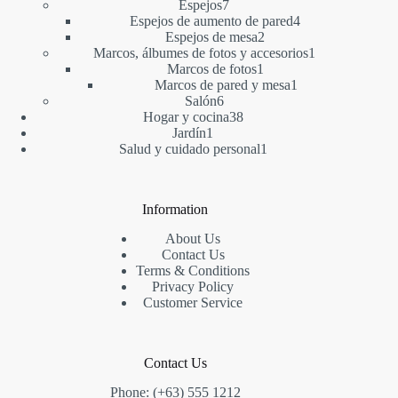
7
productos
Espejos
7
productos
4
Espejos de aumento de pared
4
2
productos
Espejos de mesa
2
productos
1
Marcos, álbumes de fotos y accesorios
1
1
producto
Marcos de fotos
1
producto
1
Marcos de pared y mesa
1
6
producto
Salón
6
productos
38
Hogar y cocina
38
1
productos
Jardín
1
producto
1
Salud y cuidado personal
1
producto
Information
About Us
Contact Us
Terms & Conditions
Privacy Policy
Customer Service
Contact Us
Phone: (+63) 555 1212