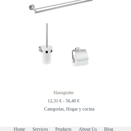
Hansgrohe
Rango
12,31
€
-
56,40
€
de
Categorías
,
Hogar y cocina
precios:
desde
12,31 €
hasta
Home
Services
Products
About Us
Blog