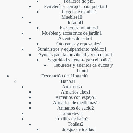
1
productos
Toalleros de pie
1
producto
1
Ferretería y cerrojos para puertas
1
1
producto
Juegos de manilla
1
18
producto
Muebles
18
productos
1
Infantil
1
producto
1
Escalones infantiles
1
producto
1
Muebles y accesorios de jardín
1
1
producto
Asientos de patio
1
producto
1
Otomanas y reposapiés
1
producto
1
Suministros y equipamiento médico
1
producto
1
Ayudas para la movilidad y vida diaria
1
1
producto
Seguridad y ayudas para el baño
1
producto
Taburetes y asientos de ducha y
1
baño
1
40
producto
Decoración del Hogar
40
31
productos
Baño
31
productos
5
Armarios
5
productos
1
Armarios altos
1
producto
1
Armarios con espejo
1
producto
1
Armarios de medicinas
1
2
producto
Armarios de suelo
2
11
productos
Taburetes
11
productos
2
Textiles de baño
2
2
productos
Toallas
2
productos
1
Juegos de toallas
1