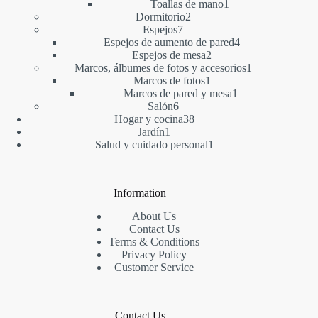
1
producto
Toallas de mano
1
2
producto
Dormitorio
2
7
productos
Espejos
7
productos
4
Espejos de aumento de pared
4
2
productos
Espejos de mesa
2
productos
1
Marcos, álbumes de fotos y accesorios
1
1
producto
Marcos de fotos
1
producto
1
Marcos de pared y mesa
1
6
producto
Salón
6
productos
38
Hogar y cocina
38
1
productos
Jardín
1
producto
1
Salud y cuidado personal
1
producto
Information
About Us
Contact Us
Terms & Conditions
Privacy Policy
Customer Service
Contact Us