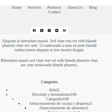
Home
Services
Products
About Us
Blog
Contact
Aliquam in bibendum mauris. Sed vitae erat vel velit blandit
pharetra vitae nec ante. Ut malesuada a urna sit amet blandit
nullam lorem aliquam at eros laoreet feugiat.
Bibendum mauris sed vitae erat vel velit blandit pharetra vitae
nec ante malesuada blandit pharetra.
Categories
2
Bebé
2
productos
100
Bricolaje y herramientas
100
100
productos
Categorías
100
productos
3
Almacenamiento de cocina y despensa
3
1
productos
Almacenamiento de alimentos
1