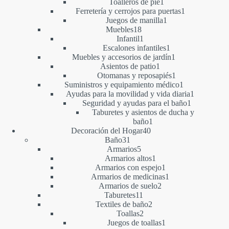
1
productos
Toalleros de pie
1
producto
1
Ferretería y cerrojos para puertas
1
1
producto
Juegos de manilla
1
18
producto
Muebles
18
productos
1
Infantil
1
producto
1
Escalones infantiles
1
producto
1
Muebles y accesorios de jardín
1
1
producto
Asientos de patio
1
producto
1
Otomanas y reposapiés
1
producto
1
Suministros y equipamiento médico
1
producto
1
Ayudas para la movilidad y vida diaria
1
1
producto
Seguridad y ayudas para el baño
1
producto
Taburetes y asientos de ducha y
1
baño
1
40
producto
Decoración del Hogar
40
31
productos
Baño
31
productos
5
Armarios
5
productos
1
Armarios altos
1
producto
1
Armarios con espejo
1
producto
1
Armarios de medicinas
1
2
producto
Armarios de suelo
2
11
productos
Taburetes
11
productos
2
Textiles de baño
2
2
productos
Toallas
2
productos
1
Juegos de toallas
1