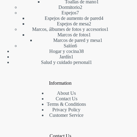
1
producto
Toallas de mano
1
2
producto
Dormitorio
2
7
productos
Espejos
7
productos
4
Espejos de aumento de pared
4
2
productos
Espejos de mesa
2
productos
1
Marcos, álbumes de fotos y accesorios
1
1
producto
Marcos de fotos
1
producto
1
Marcos de pared y mesa
1
6
producto
Salón
6
productos
38
Hogar y cocina
38
1
productos
Jardín
1
producto
1
Salud y cuidado personal
1
producto
Information
About Us
Contact Us
Terms & Conditions
Privacy Policy
Customer Service
Contact Us