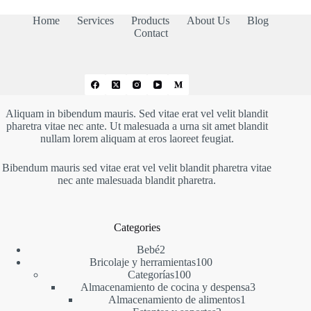
Home
Services
Products
About Us
Blog
Contact
Aliquam in bibendum mauris. Sed vitae erat vel velit blandit
pharetra vitae nec ante. Ut malesuada a urna sit amet blandit
nullam lorem aliquam at eros laoreet feugiat.
Bibendum mauris sed vitae erat vel velit blandit pharetra vitae
nec ante malesuada blandit pharetra.
Categories
2
Bebé
2
productos
100
Bricolaje y herramientas
100
100
productos
Categorías
100
productos
3
Almacenamiento de cocina y despensa
3
1
productos
Almacenamiento de alimentos
1