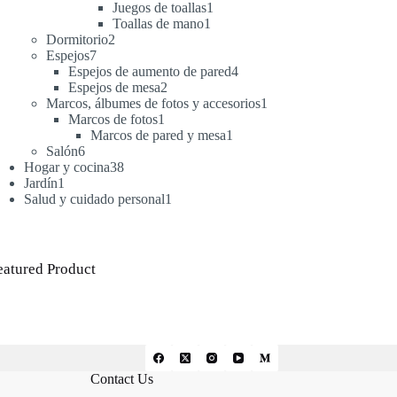
productos
1
Juegos de toallas
1
1
producto
Toallas de mano
1
2
producto
Dormitorio
2
7
productos
Espejos
7
productos
4
Espejos de aumento de pared
4
2
productos
Espejos de mesa
2
productos
1
Marcos, álbumes de fotos y accesorios
1
1
producto
Marcos de fotos
1
producto
1
Marcos de pared y mesa
1
6
producto
Salón
6
productos
38
Hogar y cocina
38
1
productos
Jardín
1
producto
1
Salud y cuidado personal
1
producto
eatured Product
Contact Us