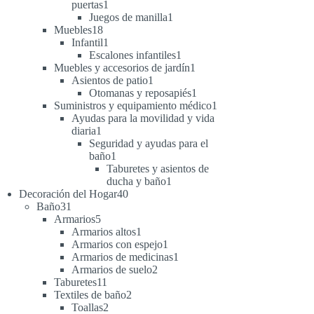
1
puertas
1
producto
1
Juegos de manilla
1
18
producto
Muebles
18
productos
1
Infantil
1
producto
1
Escalones infantiles
1
producto
1
Muebles y accesorios de jardín
1
1
producto
Asientos de patio
1
producto
1
Otomanas y reposapiés
1
producto
1
Suministros y equipamiento médico
1
producto
Ayudas para la movilidad y vida
1
diaria
1
producto
Seguridad y ayudas para el
1
baño
1
producto
Taburetes y asientos de
1
ducha y baño
1
40
producto
Decoración del Hogar
40
31
productos
Baño
31
productos
5
Armarios
5
productos
1
Armarios altos
1
producto
1
Armarios con espejo
1
producto
1
Armarios de medicinas
1
2
producto
Armarios de suelo
2
11
productos
Taburetes
11
productos
2
Textiles de baño
2
2
productos
Toallas
2