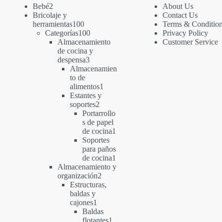
2
Bebé
2
About Us
productos
Bricolaje y
Contact Us
100
herramientas
100
Terms & Conditio
productos
100
Categorías
100
Privacy Policy
productos
Almacenamiento
Customer Service
de cocina y
3
despensa
3
productos
Almacenamien
to de
1
alimentos
1
producto
Estantes y
2
soportes
2
productos
Portarrollo
s de papel
1
de cocina
1
producto
Soportes
para paños
1
de cocina
1
producto
Almacenamiento y
2
organización
2
productos
Estructuras,
baldas y
1
cajones
1
producto
Baldas
1
flotantes
1