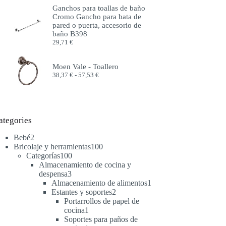
precios:
Ganchos para toallas de baño
desde
Cromo Gancho para bata de
51,99 €
pared o puerta, accesorio de
hasta
baño B398
57,99 €
29,71
€
Moen Vale - Toallero
Rango
38,37
€
-
57,53
€
de
precios:
desde
38,37 €
hasta
ategories
57,53 €
2
Bebé
2
productos
100
Bricolaje y herramientas
100
100
productos
Categorías
100
productos
Almacenamiento de cocina y
3
despensa
3
productos
1
Almacenamiento de alimentos
1
2
producto
Estantes y soportes
2
productos
Portarrollos de papel de
1
cocina
1
producto
Soportes para paños de