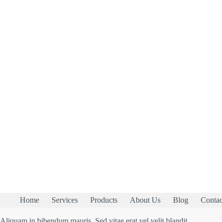
Home
Services
Products
About Us
Blog
Contac
Aliquam in bibendum mauris. Sed vitae erat vel velit blandit