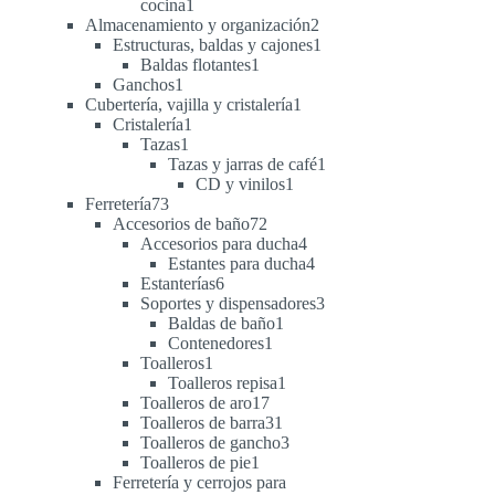
1
cocina
1
producto
2
Almacenamiento y organización
2
productos
1
Estructuras, baldas y cajones
1
1
producto
Baldas flotantes
1
1
producto
Ganchos
1
producto
1
Cubertería, vajilla y cristalería
1
1
producto
Cristalería
1
1
producto
Tazas
1
producto
1
Tazas y jarras de café
1
1
producto
CD y vinilos
1
73
producto
Ferretería
73
productos
72
Accesorios de baño
72
productos
4
Accesorios para ducha
4
productos
4
Estantes para ducha
4
6
productos
Estanterías
6
productos
3
Soportes y dispensadores
3
1
productos
Baldas de baño
1
1
producto
Contenedores
1
1
producto
Toalleros
1
producto
1
Toalleros repisa
1
17
producto
Toalleros de aro
17
productos
31
Toalleros de barra
31
productos
3
Toalleros de gancho
3
1
productos
Toalleros de pie
1
producto
Ferretería y cerrojos para