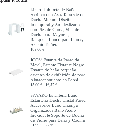
opular Products
Libaro Taburete de Baño
Acrílico con Asa, Taburete de
Ducha Merano Diseño
Intemporal y Antideslizante
con Pies de Goma, Silla de
Ducha para Mayores,
Banqueta Banco para Baños,
Asiento Bañera
189,00
€
JOOM Estante de Pared de
Metal, Estante Flotante Negro,
Estante de baño pequeño,
estantes de exhibición de para
Almacenamiento en Pared
Rango
15,99
€
-
46,57
€
de
precios:
SAYAYO Estanteria Baño,
desde
Estanteria Ducha Cristal Pared
15,99 €
Accesorios Baño Champú
hasta
Organizador Baño Acero
46,57 €
Inoxidable Soporte de Ducha
de Vidrio para Baño y Cocina
Rango
51,99
€
-
57,99
€
de