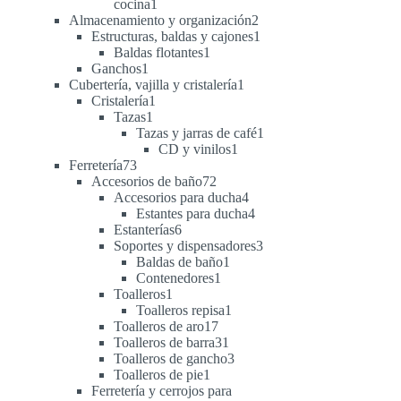
1
cocina
1
producto
2
Almacenamiento y organización
2
productos
1
Estructuras, baldas y cajones
1
1
producto
Baldas flotantes
1
1
producto
Ganchos
1
producto
1
Cubertería, vajilla y cristalería
1
1
producto
Cristalería
1
1
producto
Tazas
1
producto
1
Tazas y jarras de café
1
1
producto
CD y vinilos
1
73
producto
Ferretería
73
productos
72
Accesorios de baño
72
productos
4
Accesorios para ducha
4
productos
4
Estantes para ducha
4
6
productos
Estanterías
6
productos
3
Soportes y dispensadores
3
1
productos
Baldas de baño
1
1
producto
Contenedores
1
1
producto
Toalleros
1
producto
1
Toalleros repisa
1
17
producto
Toalleros de aro
17
productos
31
Toalleros de barra
31
productos
3
Toalleros de gancho
3
1
productos
Toalleros de pie
1
producto
Ferretería y cerrojos para