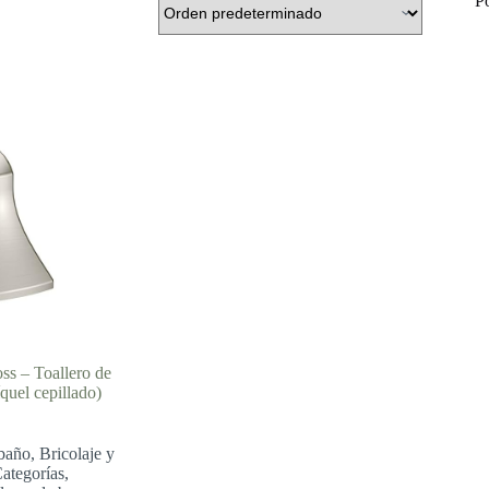
P
 – Toallero de
quel cepillado)
baño
,
Bricolaje y
ategorías
,