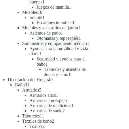
1
puertas
1
producto
1
Juegos de manilla
1
18
producto
Muebles
18
productos
1
Infantil
1
producto
1
Escalones infantiles
1
producto
1
Muebles y accesorios de jardín
1
1
producto
Asientos de patio
1
producto
1
Otomanas y reposapiés
1
producto
1
Suministros y equipamiento médico
1
producto
Ayudas para la movilidad y vida
1
diaria
1
producto
Seguridad y ayudas para el
1
baño
1
producto
Taburetes y asientos de
1
ducha y baño
1
40
producto
Decoración del Hogar
40
31
productos
Baño
31
productos
5
Armarios
5
productos
1
Armarios altos
1
producto
1
Armarios con espejo
1
producto
1
Armarios de medicinas
1
2
producto
Armarios de suelo
2
11
productos
Taburetes
11
productos
2
Textiles de baño
2
2
productos
Toallas
2