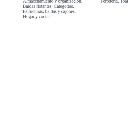
Almacenamiento y organización
,
Ferretería
,
Toal
precios:
Baldas flotantes
,
Categorías
,
desde
Estructuras, baldas y cajones
,
15,99 €
Hogar y cocina
hasta
46,57 €