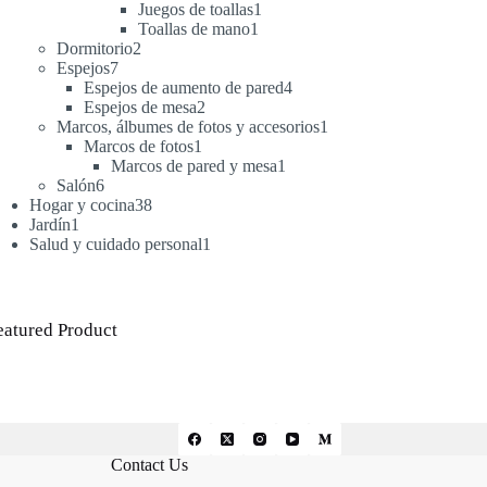
productos
1
Juegos de toallas
1
1
producto
Toallas de mano
1
2
producto
Dormitorio
2
7
productos
Espejos
7
productos
4
Espejos de aumento de pared
4
2
productos
Espejos de mesa
2
productos
1
Marcos, álbumes de fotos y accesorios
1
1
producto
Marcos de fotos
1
producto
1
Marcos de pared y mesa
1
6
producto
Salón
6
productos
38
Hogar y cocina
38
1
productos
Jardín
1
producto
1
Salud y cuidado personal
1
producto
eatured Product
Contact Us