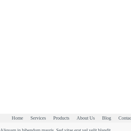
Home
Services
Products
About Us
Blog
Contac
Aliquam in bibendum mauris. Sed vitae erat vel velit blandit