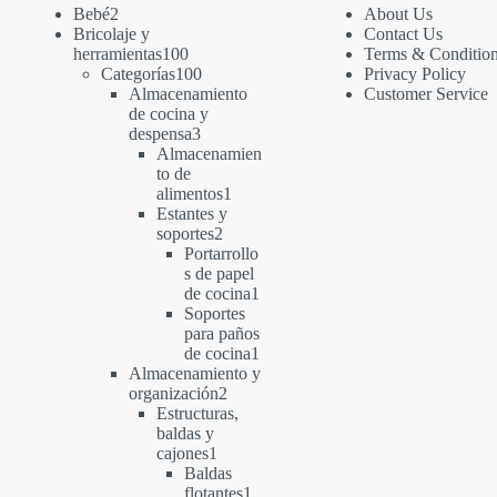
2
Bebé
2
About Us
productos
Bricolaje y
Contact Us
100
herramientas
100
Terms & Conditio
productos
100
Categorías
100
Privacy Policy
productos
Almacenamiento
Customer Service
de cocina y
3
despensa
3
productos
Almacenamien
to de
1
alimentos
1
producto
Estantes y
2
soportes
2
productos
Portarrollo
s de papel
1
de cocina
1
producto
Soportes
para paños
1
de cocina
1
producto
Almacenamiento y
2
organización
2
productos
Estructuras,
baldas y
1
cajones
1
producto
Baldas
1
flotantes
1