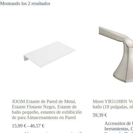
Mostrando los 2 resultados
JOOM Estante de Pared de Metal,
Moen YB5118BN Voss
Estante Flotante Negro, Estante de
baño (18 pulgadas, ní
baño pequeño, estantes de exhibición
59,39
€
de para Almacenamiento en Pared
Accesorios de 
Rango
15,99
€
-
46,57
€
herramientas
,
C
de