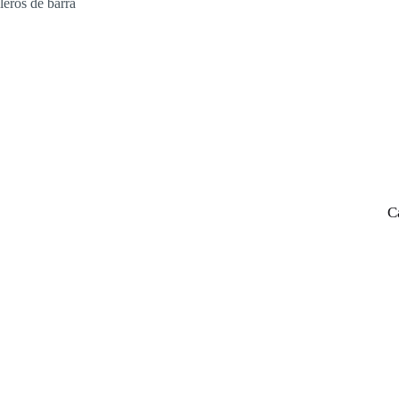
leros de barra
C