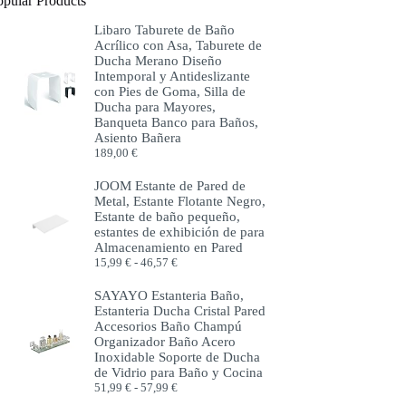
opular Products
Libaro Taburete de Baño
Acrílico con Asa, Taburete de
Ducha Merano Diseño
Intemporal y Antideslizante
con Pies de Goma, Silla de
Ducha para Mayores,
Banqueta Banco para Baños,
Asiento Bañera
189,00
€
JOOM Estante de Pared de
Metal, Estante Flotante Negro,
Estante de baño pequeño,
estantes de exhibición de para
Almacenamiento en Pared
Rango
15,99
€
-
46,57
€
de
precios:
SAYAYO Estanteria Baño,
desde
Estanteria Ducha Cristal Pared
15,99 €
Accesorios Baño Champú
hasta
Organizador Baño Acero
46,57 €
Inoxidable Soporte de Ducha
de Vidrio para Baño y Cocina
Rango
51,99
€
-
57,99
€
de