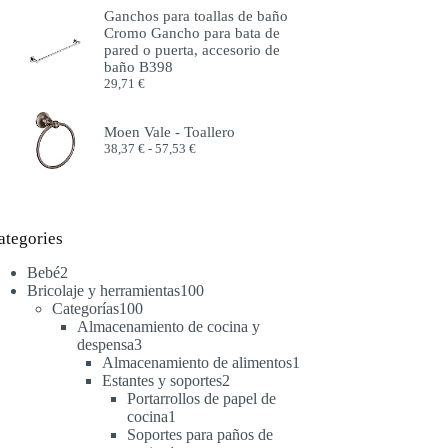
precios:
Ganchos para toallas de baño
desde
Cromo Gancho para bata de
51,99 €
pared o puerta, accesorio de
hasta
baño B398
57,99 €
29,71
€
Moen Vale - Toallero
Rango
38,37
€
-
57,53
€
de
precios:
desde
38,37 €
hasta
ategories
57,53 €
2
Bebé
2
productos
100
Bricolaje y herramientas
100
100
productos
Categorías
100
productos
Almacenamiento de cocina y
3
despensa
3
productos
1
Almacenamiento de alimentos
1
2
producto
Estantes y soportes
2
productos
Portarrollos de papel de
1
cocina
1
producto
Soportes para paños de