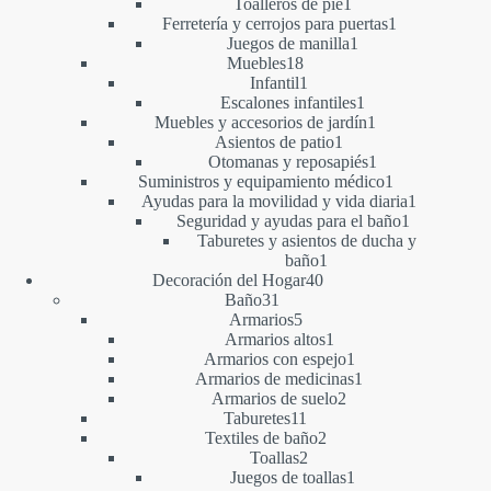
1
productos
Toalleros de pie
1
producto
1
Ferretería y cerrojos para puertas
1
1
producto
Juegos de manilla
1
18
producto
Muebles
18
productos
1
Infantil
1
producto
1
Escalones infantiles
1
producto
1
Muebles y accesorios de jardín
1
1
producto
Asientos de patio
1
producto
1
Otomanas y reposapiés
1
producto
1
Suministros y equipamiento médico
1
producto
1
Ayudas para la movilidad y vida diaria
1
1
producto
Seguridad y ayudas para el baño
1
producto
Taburetes y asientos de ducha y
1
baño
1
40
producto
Decoración del Hogar
40
31
productos
Baño
31
productos
5
Armarios
5
productos
1
Armarios altos
1
producto
1
Armarios con espejo
1
producto
1
Armarios de medicinas
1
2
producto
Armarios de suelo
2
11
productos
Taburetes
11
productos
2
Textiles de baño
2
2
productos
Toallas
2
productos
1
Juegos de toallas
1