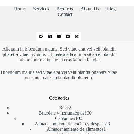
Home
Services
Products
About Us
Blog
Contact
Aliquam in bibendum mauris. Sed vitae erat vel velit blandit
pharetra vitae nec ante. Ut malesuada a urna sit amet blandit
nullam lorem aliquam at eros laoreet feugiat.
Bibendum mauris sed vitae erat vel velit blandit pharetra vitae
nec ante malesuada blandit pharetra.
Categories
2
Bebé
2
productos
100
Bricolaje y herramientas
100
100
productos
Categorías
100
productos
3
Almacenamiento de cocina y despensa
3
1
productos
Almacenamiento de alimentos
1