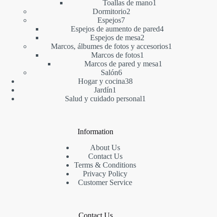
1
producto
Toallas de mano
1
2
producto
Dormitorio
2
7
productos
Espejos
7
productos
4
Espejos de aumento de pared
4
2
productos
Espejos de mesa
2
productos
1
Marcos, álbumes de fotos y accesorios
1
1
producto
Marcos de fotos
1
producto
1
Marcos de pared y mesa
1
6
producto
Salón
6
productos
38
Hogar y cocina
38
1
productos
Jardín
1
producto
1
Salud y cuidado personal
1
producto
Information
About Us
Contact Us
Terms & Conditions
Privacy Policy
Customer Service
Contact Us