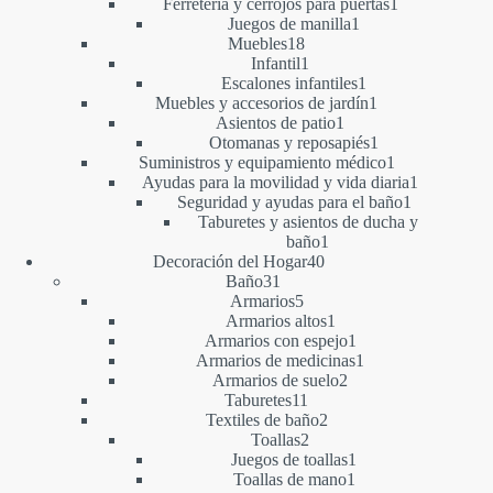
producto
1
Ferretería y cerrojos para puertas
1
1
producto
Juegos de manilla
1
18
producto
Muebles
18
productos
1
Infantil
1
producto
1
Escalones infantiles
1
producto
1
Muebles y accesorios de jardín
1
1
producto
Asientos de patio
1
producto
1
Otomanas y reposapiés
1
producto
1
Suministros y equipamiento médico
1
producto
1
Ayudas para la movilidad y vida diaria
1
1
producto
Seguridad y ayudas para el baño
1
producto
Taburetes y asientos de ducha y
1
baño
1
40
producto
Decoración del Hogar
40
31
productos
Baño
31
productos
5
Armarios
5
productos
1
Armarios altos
1
producto
1
Armarios con espejo
1
producto
1
Armarios de medicinas
1
2
producto
Armarios de suelo
2
11
productos
Taburetes
11
productos
2
Textiles de baño
2
2
productos
Toallas
2
productos
1
Juegos de toallas
1
1
producto
Toallas de mano
1