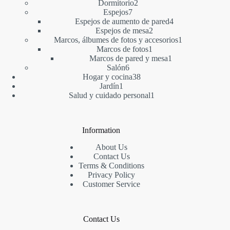
2
producto
Dormitorio
2
7
productos
Espejos
7
productos
4
Espejos de aumento de pared
4
2
productos
Espejos de mesa
2
productos
1
Marcos, álbumes de fotos y accesorios
1
1
producto
Marcos de fotos
1
producto
1
Marcos de pared y mesa
1
6
producto
Salón
6
productos
38
Hogar y cocina
38
1
productos
Jardín
1
producto
1
Salud y cuidado personal
1
producto
Information
About Us
Contact Us
Terms & Conditions
Privacy Policy
Customer Service
Contact Us