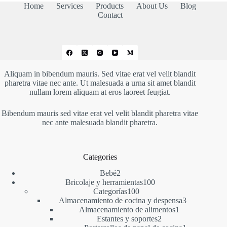
Home
Services
Products
About Us
Blog
Contact
Aliquam in bibendum mauris. Sed vitae erat vel velit blandit
pharetra vitae nec ante. Ut malesuada a urna sit amet blandit
nullam lorem aliquam at eros laoreet feugiat.
Bibendum mauris sed vitae erat vel velit blandit pharetra vitae
nec ante malesuada blandit pharetra.
Categories
2
Bebé
2
productos
100
Bricolaje y herramientas
100
100
productos
Categorías
100
productos
3
Almacenamiento de cocina y despensa
3
1
productos
Almacenamiento de alimentos
1
2
producto
Estantes y soportes
2