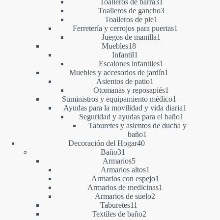
productos
31
Toalleros de barra
31
productos
3
Toalleros de gancho
3
1
productos
Toalleros de pie
1
producto
1
Ferretería y cerrojos para puertas
1
1
producto
Juegos de manilla
1
18
producto
Muebles
18
productos
1
Infantil
1
producto
1
Escalones infantiles
1
producto
1
Muebles y accesorios de jardín
1
1
producto
Asientos de patio
1
producto
1
Otomanas y reposapiés
1
producto
1
Suministros y equipamiento médico
1
producto
1
Ayudas para la movilidad y vida diaria
1
1
producto
Seguridad y ayudas para el baño
1
producto
Taburetes y asientos de ducha y
1
baño
1
40
producto
Decoración del Hogar
40
31
productos
Baño
31
productos
5
Armarios
5
productos
1
Armarios altos
1
producto
1
Armarios con espejo
1
producto
1
Armarios de medicinas
1
2
producto
Armarios de suelo
2
11
productos
Taburetes
11
productos
2
Textiles de baño
2