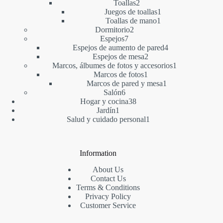
2
productos
Toallas
2
productos
1
Juegos de toallas
1
1
producto
Toallas de mano
1
2
producto
Dormitorio
2
7
productos
Espejos
7
productos
4
Espejos de aumento de pared
4
2
productos
Espejos de mesa
2
productos
1
Marcos, álbumes de fotos y accesorios
1
1
producto
Marcos de fotos
1
producto
1
Marcos de pared y mesa
1
6
producto
Salón
6
productos
38
Hogar y cocina
38
1
productos
Jardín
1
producto
1
Salud y cuidado personal
1
producto
Information
About Us
Contact Us
Terms & Conditions
Privacy Policy
Customer Service