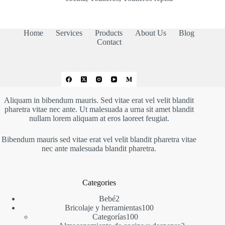
Home
Services
Products
About Us
Blog
Contact
Aliquam in bibendum mauris. Sed vitae erat vel velit blandit
pharetra vitae nec ante. Ut malesuada a urna sit amet blandit
nullam lorem aliquam at eros laoreet feugiat.
Bibendum mauris sed vitae erat vel velit blandit pharetra vitae
nec ante malesuada blandit pharetra.
Categories
2
Bebé
2
productos
100
Bricolaje y herramientas
100
100
productos
Categorías
100