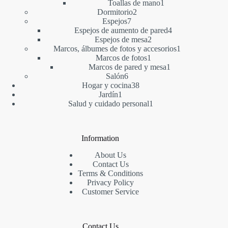
1
producto
Toallas de mano
1
2
producto
Dormitorio
2
7
productos
Espejos
7
productos
4
Espejos de aumento de pared
4
2
productos
Espejos de mesa
2
productos
1
Marcos, álbumes de fotos y accesorios
1
1
producto
Marcos de fotos
1
producto
1
Marcos de pared y mesa
1
6
producto
Salón
6
productos
38
Hogar y cocina
38
1
productos
Jardín
1
producto
1
Salud y cuidado personal
1
producto
Information
About Us
Contact Us
Terms & Conditions
Privacy Policy
Customer Service
Contact Us