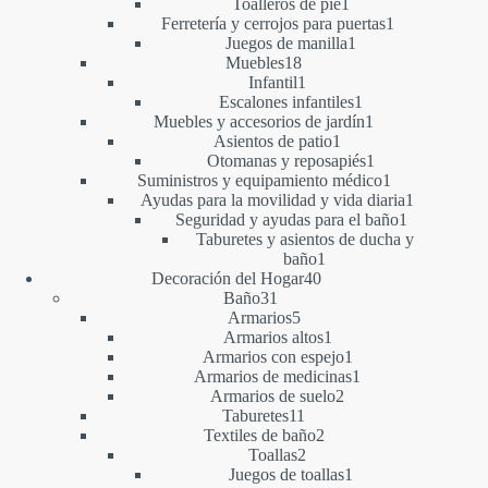
1
productos
Toalleros de pie
1
producto
1
Ferretería y cerrojos para puertas
1
1
producto
Juegos de manilla
1
18
producto
Muebles
18
productos
1
Infantil
1
producto
1
Escalones infantiles
1
producto
1
Muebles y accesorios de jardín
1
1
producto
Asientos de patio
1
producto
1
Otomanas y reposapiés
1
producto
1
Suministros y equipamiento médico
1
producto
1
Ayudas para la movilidad y vida diaria
1
1
producto
Seguridad y ayudas para el baño
1
producto
Taburetes y asientos de ducha y
1
baño
1
40
producto
Decoración del Hogar
40
31
productos
Baño
31
productos
5
Armarios
5
productos
1
Armarios altos
1
producto
1
Armarios con espejo
1
producto
1
Armarios de medicinas
1
2
producto
Armarios de suelo
2
11
productos
Taburetes
11
productos
2
Textiles de baño
2
2
productos
Toallas
2
productos
1
Juegos de toallas
1