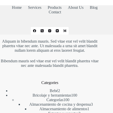
Home
Services
Products
About Us
Blog
Contact
Aliquam in bibendum mauris. Sed vitae erat vel velit blandit
pharetra vitae nec ante. Ut malesuada a urna sit amet blandit
nullam lorem aliquam at eros laoreet feugiat.
Bibendum mauris sed vitae erat vel velit blandit pharetra vitae
nec ante malesuada blandit pharetra.
Categories
2
Bebé
2
productos
100
Bricolaje y herramientas
100
100
productos
Categorías
100
productos
3
Almacenamiento de cocina y despensa
3
1
productos
Almacenamiento de alimentos
1