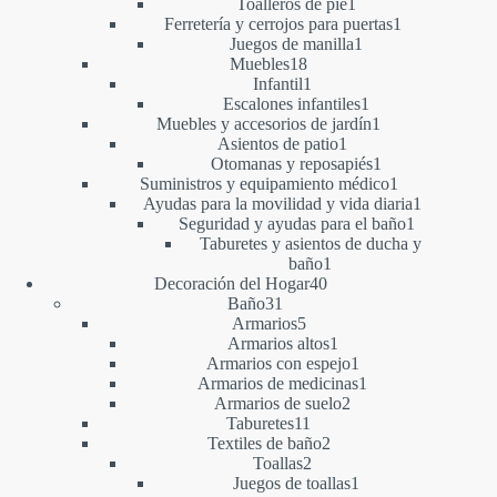
1
productos
Toalleros de pie
1
producto
1
Ferretería y cerrojos para puertas
1
1
producto
Juegos de manilla
1
18
producto
Muebles
18
productos
1
Infantil
1
producto
1
Escalones infantiles
1
producto
1
Muebles y accesorios de jardín
1
1
producto
Asientos de patio
1
producto
1
Otomanas y reposapiés
1
producto
1
Suministros y equipamiento médico
1
producto
1
Ayudas para la movilidad y vida diaria
1
1
producto
Seguridad y ayudas para el baño
1
producto
Taburetes y asientos de ducha y
1
baño
1
40
producto
Decoración del Hogar
40
31
productos
Baño
31
productos
5
Armarios
5
productos
1
Armarios altos
1
producto
1
Armarios con espejo
1
producto
1
Armarios de medicinas
1
2
producto
Armarios de suelo
2
11
productos
Taburetes
11
productos
2
Textiles de baño
2
2
productos
Toallas
2
productos
1
Juegos de toallas
1