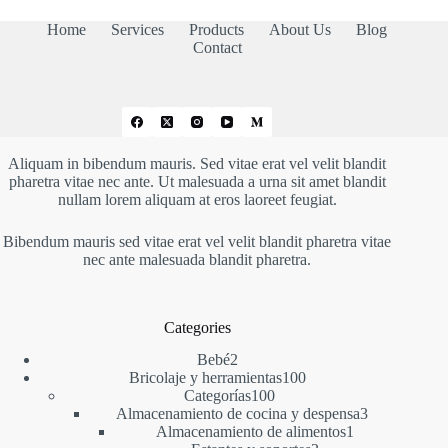
Home
Services
Products
About Us
Blog
Contact
Aliquam in bibendum mauris. Sed vitae erat vel velit blandit
pharetra vitae nec ante. Ut malesuada a urna sit amet blandit
nullam lorem aliquam at eros laoreet feugiat.
Bibendum mauris sed vitae erat vel velit blandit pharetra vitae
nec ante malesuada blandit pharetra.
Categories
2
Bebé
2
productos
100
Bricolaje y herramientas
100
100
productos
Categorías
100
productos
3
Almacenamiento de cocina y despensa
3
1
productos
Almacenamiento de alimentos
1