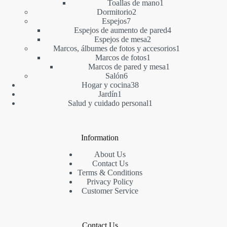
1
producto
Toallas de mano
1
2
producto
Dormitorio
2
7
productos
Espejos
7
productos
4
Espejos de aumento de pared
4
2
productos
Espejos de mesa
2
productos
1
Marcos, álbumes de fotos y accesorios
1
1
producto
Marcos de fotos
1
producto
1
Marcos de pared y mesa
1
6
producto
Salón
6
productos
38
Hogar y cocina
38
1
productos
Jardín
1
producto
1
Salud y cuidado personal
1
producto
Information
About Us
Contact Us
Terms & Conditions
Privacy Policy
Customer Service
Contact Us