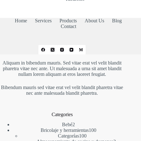
Home
Services
Products
About Us
Blog
Contact
Aliquam in bibendum mauris. Sed vitae erat vel velit blandit
pharetra vitae nec ante. Ut malesuada a urna sit amet blandit
nullam lorem aliquam at eros laoreet feugiat.
Bibendum mauris sed vitae erat vel velit blandit pharetra vitae
nec ante malesuada blandit pharetra.
Categories
2
Bebé
2
productos
100
Bricolaje y herramientas
100
100
productos
Categorías
100