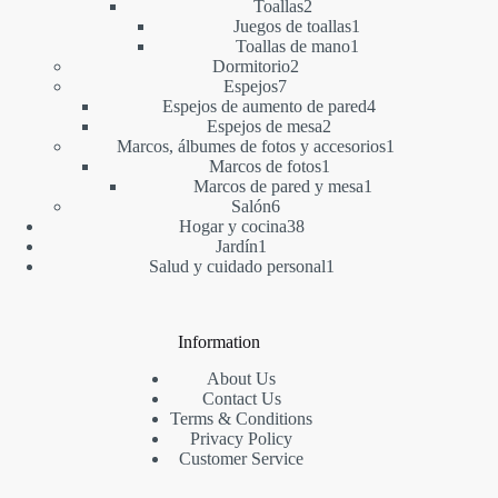
2
productos
Toallas
2
productos
1
Juegos de toallas
1
1
producto
Toallas de mano
1
2
producto
Dormitorio
2
7
productos
Espejos
7
productos
4
Espejos de aumento de pared
4
2
productos
Espejos de mesa
2
productos
1
Marcos, álbumes de fotos y accesorios
1
1
producto
Marcos de fotos
1
producto
1
Marcos de pared y mesa
1
6
producto
Salón
6
productos
38
Hogar y cocina
38
1
productos
Jardín
1
producto
1
Salud y cuidado personal
1
producto
Information
About Us
Contact Us
Terms & Conditions
Privacy Policy
Customer Service