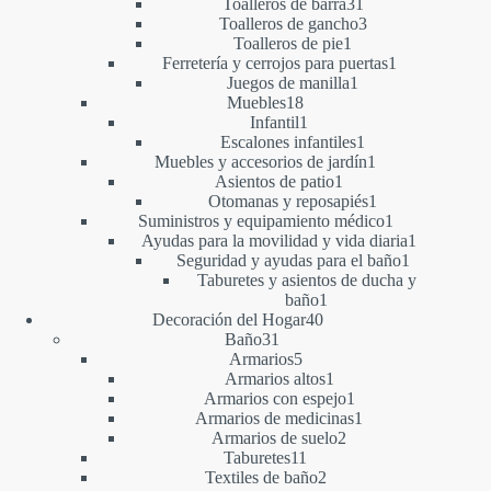
productos
31
Toalleros de barra
31
productos
3
Toalleros de gancho
3
1
productos
Toalleros de pie
1
producto
1
Ferretería y cerrojos para puertas
1
1
producto
Juegos de manilla
1
18
producto
Muebles
18
productos
1
Infantil
1
producto
1
Escalones infantiles
1
producto
1
Muebles y accesorios de jardín
1
1
producto
Asientos de patio
1
producto
1
Otomanas y reposapiés
1
producto
1
Suministros y equipamiento médico
1
producto
1
Ayudas para la movilidad y vida diaria
1
1
producto
Seguridad y ayudas para el baño
1
producto
Taburetes y asientos de ducha y
1
baño
1
40
producto
Decoración del Hogar
40
31
productos
Baño
31
productos
5
Armarios
5
productos
1
Armarios altos
1
producto
1
Armarios con espejo
1
producto
1
Armarios de medicinas
1
2
producto
Armarios de suelo
2
11
productos
Taburetes
11
productos
2
Textiles de baño
2