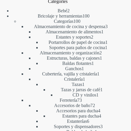
Categories
2
Bebé
2
productos
100
Bricolaje y herramientas
100
100
productos
Categorías
100
productos
3
Almacenamiento de cocina y despensa
3
1
productos
Almacenamiento de alimentos
1
2
producto
Estantes y soportes
2
productos
1
Portarrollos de papel de cocina
1
1
producto
Soportes para paños de cocina
1
2
producto
Almacenamiento y organización
2
productos
1
Estructuras, baldas y cajones
1
1
producto
Baldas flotantes
1
1
producto
Ganchos
1
producto
1
Cubertería, vajilla y cristalería
1
1
producto
Cristalería
1
1
producto
Tazas
1
producto
1
Tazas y jarras de café
1
1
producto
CD y vinilos
1
73
producto
Ferretería
73
productos
72
Accesorios de baño
72
productos
4
Accesorios para ducha
4
productos
4
Estantes para ducha
4
6
productos
Estanterías
6
productos
3
Soportes y dispensadores
3