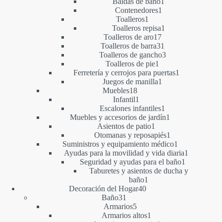
1
productos
Baldas de baño
1
1
producto
Contenedores
1
1
producto
Toalleros
1
producto
1
Toalleros repisa
1
17
producto
Toalleros de aro
17
productos
31
Toalleros de barra
31
productos
3
Toalleros de gancho
3
1
productos
Toalleros de pie
1
producto
1
Ferretería y cerrojos para puertas
1
1
producto
Juegos de manilla
1
18
producto
Muebles
18
productos
1
Infantil
1
producto
1
Escalones infantiles
1
producto
1
Muebles y accesorios de jardín
1
1
producto
Asientos de patio
1
producto
1
Otomanas y reposapiés
1
producto
1
Suministros y equipamiento médico
1
producto
1
Ayudas para la movilidad y vida diaria
1
1
producto
Seguridad y ayudas para el baño
1
producto
Taburetes y asientos de ducha y
1
baño
1
40
producto
Decoración del Hogar
40
31
productos
Baño
31
productos
5
Armarios
5
productos
1
Armarios altos
1