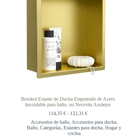
Bernkot Estante de Ducha Empotrado de Acero
Inoxidable para baño, no Necesita Azulejos
Rango
114,35
€
-
132,31
€
de
Accesorios de baño
,
Accesorios para ducha
,
precios:
Baño
,
Categorías
,
Estantes para ducha
,
Hogar y
desde
cocina
114,35 €