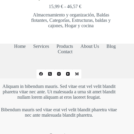
Rango
15,99
€
-
46,57
€
de
Almacenamiento y organización
,
Baldas
precios:
flotantes
,
Categorías
,
Estructuras, baldas y
desde
cajones
,
Hogar y cocina
15,99 €
hasta
46,57 €
Home
Services
Products
About Us
Blog
Contact
Aliquam in bibendum mauris. Sed vitae erat vel velit blandit
pharetra vitae nec ante. Ut malesuada a urna sit amet blandit
nullam lorem aliquam at eros laoreet feugiat.
Bibendum mauris sed vitae erat vel velit blandit pharetra vitae
nec ante malesuada blandit pharetra.