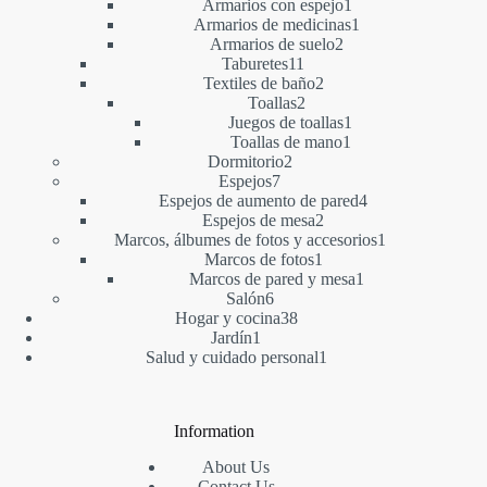
producto
1
Armarios con espejo
1
producto
1
Armarios de medicinas
1
2
producto
Armarios de suelo
2
11
productos
Taburetes
11
productos
2
Textiles de baño
2
2
productos
Toallas
2
productos
1
Juegos de toallas
1
1
producto
Toallas de mano
1
2
producto
Dormitorio
2
7
productos
Espejos
7
productos
4
Espejos de aumento de pared
4
2
productos
Espejos de mesa
2
productos
1
Marcos, álbumes de fotos y accesorios
1
1
producto
Marcos de fotos
1
producto
1
Marcos de pared y mesa
1
6
producto
Salón
6
productos
38
Hogar y cocina
38
1
productos
Jardín
1
producto
1
Salud y cuidado personal
1
producto
Information
About Us
Contact Us