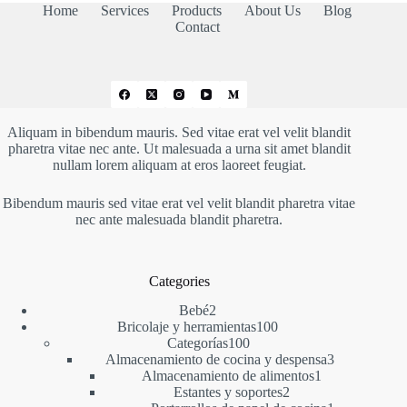
Home
Services
Products
About Us
Blog
Contact
Aliquam in bibendum mauris. Sed vitae erat vel velit blandit
pharetra vitae nec ante. Ut malesuada a urna sit amet blandit
nullam lorem aliquam at eros laoreet feugiat.
Bibendum mauris sed vitae erat vel velit blandit pharetra vitae
nec ante malesuada blandit pharetra.
Categories
2
Bebé
2
productos
100
Bricolaje y herramientas
100
100
productos
Categorías
100
productos
3
Almacenamiento de cocina y despensa
3
1
productos
Almacenamiento de alimentos
1
2
producto
Estantes y soportes
2