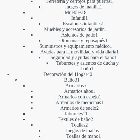
producto
1
Ferretería y cerrojos para puertas
1
1
producto
Juegos de manilla
1
18
producto
Muebles
18
productos
1
Infantil
1
producto
1
Escalones infantiles
1
producto
1
Muebles y accesorios de jardín
1
1
producto
Asientos de patio
1
producto
1
Otomanas y reposapiés
1
producto
1
Suministros y equipamiento médico
1
producto
1
Ayudas para la movilidad y vida diaria
1
1
producto
Seguridad y ayudas para el baño
1
producto
Taburetes y asientos de ducha y
1
baño
1
40
producto
Decoración del Hogar
40
31
productos
Baño
31
productos
5
Armarios
5
productos
1
Armarios altos
1
producto
1
Armarios con espejo
1
producto
1
Armarios de medicinas
1
2
producto
Armarios de suelo
2
11
productos
Taburetes
11
productos
2
Textiles de baño
2
2
productos
Toallas
2
productos
1
Juegos de toallas
1
1
producto
Toallas de mano
1