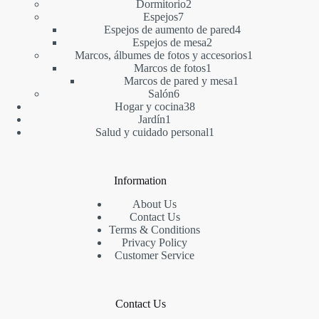
2
producto
Dormitorio
2
7
productos
Espejos
7
productos
4
Espejos de aumento de pared
4
2
productos
Espejos de mesa
2
productos
1
Marcos, álbumes de fotos y accesorios
1
1
producto
Marcos de fotos
1
producto
1
Marcos de pared y mesa
1
6
producto
Salón
6
productos
38
Hogar y cocina
38
1
productos
Jardín
1
producto
1
Salud y cuidado personal
1
producto
Information
About Us
Contact Us
Terms & Conditions
Privacy Policy
Customer Service
Contact Us