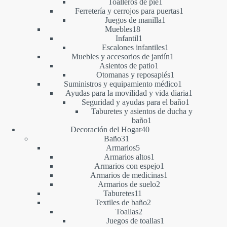
1
productos
Toalleros de pie
1
producto
1
Ferretería y cerrojos para puertas
1
1
producto
Juegos de manilla
1
18
producto
Muebles
18
productos
1
Infantil
1
producto
1
Escalones infantiles
1
producto
1
Muebles y accesorios de jardín
1
1
producto
Asientos de patio
1
producto
1
Otomanas y reposapiés
1
producto
1
Suministros y equipamiento médico
1
producto
1
Ayudas para la movilidad y vida diaria
1
1
producto
Seguridad y ayudas para el baño
1
producto
Taburetes y asientos de ducha y
1
baño
1
40
producto
Decoración del Hogar
40
31
productos
Baño
31
productos
5
Armarios
5
productos
1
Armarios altos
1
producto
1
Armarios con espejo
1
producto
1
Armarios de medicinas
1
2
producto
Armarios de suelo
2
11
productos
Taburetes
11
productos
2
Textiles de baño
2
2
productos
Toallas
2
productos
1
Juegos de toallas
1