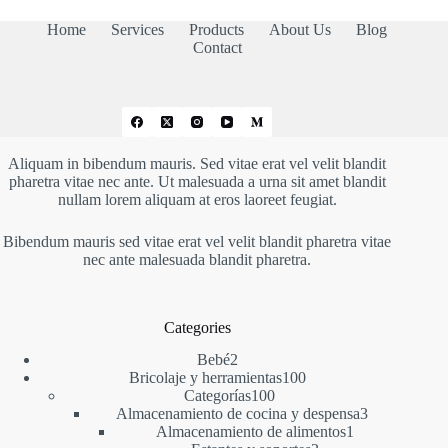
hasta
26,00 €
Home
Services
Products
About Us
Blog
Contact
Aliquam in bibendum mauris. Sed vitae erat vel velit blandit
pharetra vitae nec ante. Ut malesuada a urna sit amet blandit
nullam lorem aliquam at eros laoreet feugiat.
Bibendum mauris sed vitae erat vel velit blandit pharetra vitae
nec ante malesuada blandit pharetra.
Categories
2
Bebé
2
productos
100
Bricolaje y herramientas
100
100
productos
Categorías
100
productos
3
Almacenamiento de cocina y despensa
3
1
productos
Almacenamiento de alimentos
1