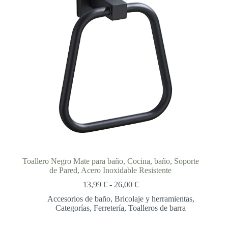
Toallero Negro Mate para baño, Cocina, baño, Soporte
de Pared, Acero Inoxidable Resistente
Rango
13,99
€
-
26,00
€
de
Accesorios de baño
,
Bricolaje y herramientas
,
precios:
Categorías
,
Ferretería
,
Toalleros de barra
desde
13,99 €