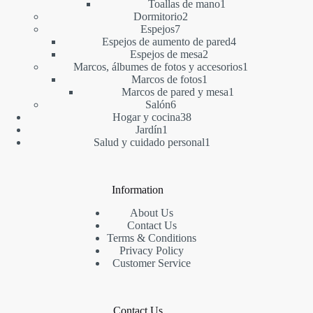
1
producto
Toallas de mano
1
2
producto
Dormitorio
2
7
productos
Espejos
7
productos
4
Espejos de aumento de pared
4
2
productos
Espejos de mesa
2
productos
1
Marcos, álbumes de fotos y accesorios
1
1
producto
Marcos de fotos
1
producto
1
Marcos de pared y mesa
1
6
producto
Salón
6
productos
38
Hogar y cocina
38
1
productos
Jardín
1
producto
1
Salud y cuidado personal
1
producto
Information
About Us
Contact Us
Terms & Conditions
Privacy Policy
Customer Service
Contact Us