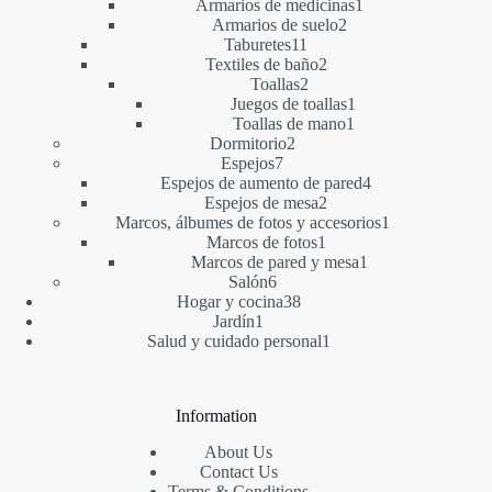
producto
1
Armarios de medicinas
1
2
producto
Armarios de suelo
2
11
productos
Taburetes
11
productos
2
Textiles de baño
2
2
productos
Toallas
2
productos
1
Juegos de toallas
1
1
producto
Toallas de mano
1
2
producto
Dormitorio
2
7
productos
Espejos
7
productos
4
Espejos de aumento de pared
4
2
productos
Espejos de mesa
2
productos
1
Marcos, álbumes de fotos y accesorios
1
1
producto
Marcos de fotos
1
producto
1
Marcos de pared y mesa
1
6
producto
Salón
6
productos
38
Hogar y cocina
38
1
productos
Jardín
1
producto
1
Salud y cuidado personal
1
producto
Information
About Us
Contact Us
Terms & Conditions