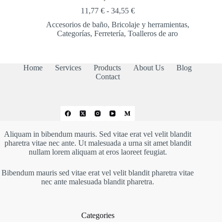
Rango
11,77
€
-
34,55
€
de
Accesorios de baño
,
Bricolaje y herramientas
,
precios:
Categorías
,
Ferretería
,
Toalleros de aro
desde
11,77 €
hasta
34,55 €
Home
Services
Products
About Us
Blog
Contact
Aliquam in bibendum mauris. Sed vitae erat vel velit blandit
pharetra vitae nec ante. Ut malesuada a urna sit amet blandit
nullam lorem aliquam at eros laoreet feugiat.
Bibendum mauris sed vitae erat vel velit blandit pharetra vitae
nec ante malesuada blandit pharetra.
Categories