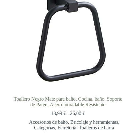
Toallero Negro Mate para baño, Cocina, baño, Soporte
de Pared, Acero Inoxidable Resistente
Rango
13,99
€
-
26,00
€
de
Accesorios de baño
,
Bricolaje y herramientas
,
precios:
Categorías
,
Ferretería
,
Toalleros de barra
desde
13,99 €