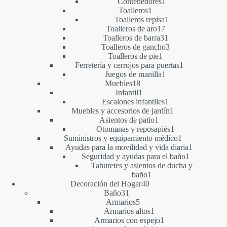
1
producto
Contenedores
1
1
producto
Toalleros
1
producto
1
Toalleros repisa
1
17
producto
Toalleros de aro
17
productos
31
Toalleros de barra
31
productos
3
Toalleros de gancho
3
1
productos
Toalleros de pie
1
producto
1
Ferretería y cerrojos para puertas
1
1
producto
Juegos de manilla
1
18
producto
Muebles
18
productos
1
Infantil
1
producto
1
Escalones infantiles
1
producto
1
Muebles y accesorios de jardín
1
1
producto
Asientos de patio
1
producto
1
Otomanas y reposapiés
1
producto
1
Suministros y equipamiento médico
1
producto
1
Ayudas para la movilidad y vida diaria
1
1
producto
Seguridad y ayudas para el baño
1
producto
Taburetes y asientos de ducha y
1
baño
1
40
producto
Decoración del Hogar
40
31
productos
Baño
31
productos
5
Armarios
5
productos
1
Armarios altos
1
producto
1
Armarios con espejo
1