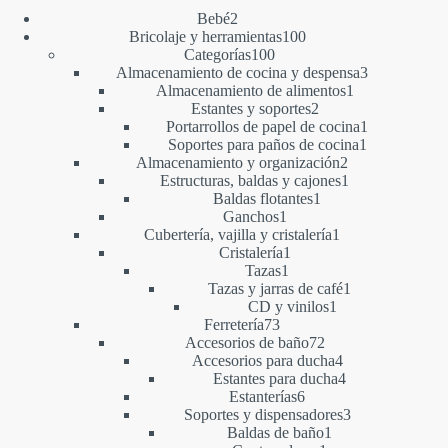
2
Bebé
2
productos
100
Bricolaje y herramientas
100
100
productos
Categorías
100
productos
3
Almacenamiento de cocina y despensa
3
1
productos
Almacenamiento de alimentos
1
2
producto
Estantes y soportes
2
productos
1
Portarrollos de papel de cocina
1
1
producto
Soportes para paños de cocina
1
2
producto
Almacenamiento y organización
2
productos
1
Estructuras, baldas y cajones
1
1
producto
Baldas flotantes
1
1
producto
Ganchos
1
producto
1
Cubertería, vajilla y cristalería
1
1
producto
Cristalería
1
1
producto
Tazas
1
producto
1
Tazas y jarras de café
1
1
producto
CD y vinilos
1
73
producto
Ferretería
73
productos
72
Accesorios de baño
72
productos
4
Accesorios para ducha
4
productos
4
Estantes para ducha
4
6
productos
Estanterías
6
productos
3
Soportes y dispensadores
3
1
productos
Baldas de baño
1