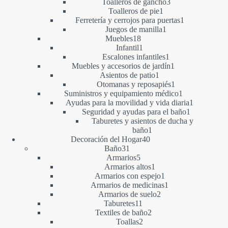
productos
3
Toalleros de gancho
3
1
productos
Toalleros de pie
1
producto
1
Ferretería y cerrojos para puertas
1
1
producto
Juegos de manilla
1
18
producto
Muebles
18
productos
1
Infantil
1
producto
1
Escalones infantiles
1
producto
1
Muebles y accesorios de jardín
1
1
producto
Asientos de patio
1
producto
1
Otomanas y reposapiés
1
producto
1
Suministros y equipamiento médico
1
producto
1
Ayudas para la movilidad y vida diaria
1
1
producto
Seguridad y ayudas para el baño
1
producto
Taburetes y asientos de ducha y
1
baño
1
40
producto
Decoración del Hogar
40
31
productos
Baño
31
productos
5
Armarios
5
productos
1
Armarios altos
1
producto
1
Armarios con espejo
1
producto
1
Armarios de medicinas
1
2
producto
Armarios de suelo
2
11
productos
Taburetes
11
productos
2
Textiles de baño
2
2
productos
Toallas
2