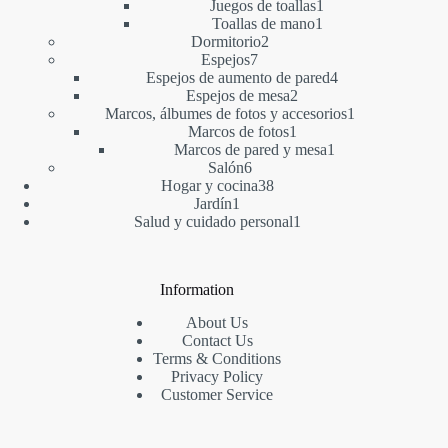
productos
1
Juegos de toallas
1
1
producto
Toallas de mano
1
2
producto
Dormitorio
2
7
productos
Espejos
7
productos
4
Espejos de aumento de pared
4
2
productos
Espejos de mesa
2
productos
1
Marcos, álbumes de fotos y accesorios
1
1
producto
Marcos de fotos
1
producto
1
Marcos de pared y mesa
1
6
producto
Salón
6
productos
38
Hogar y cocina
38
1
productos
Jardín
1
producto
1
Salud y cuidado personal
1
producto
Information
About Us
Contact Us
Terms & Conditions
Privacy Policy
Customer Service