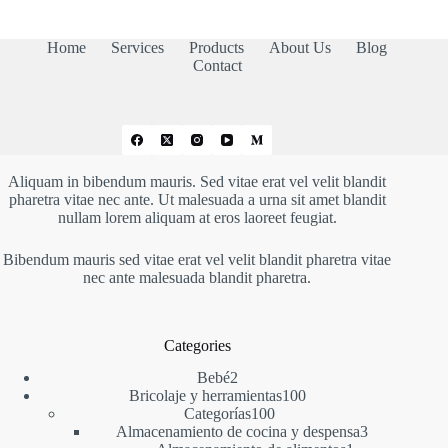
Home
Services
Products
About Us
Blog
Contact
Aliquam in bibendum mauris. Sed vitae erat vel velit blandit
pharetra vitae nec ante. Ut malesuada a urna sit amet blandit
nullam lorem aliquam at eros laoreet feugiat.
Bibendum mauris sed vitae erat vel velit blandit pharetra vitae
nec ante malesuada blandit pharetra.
Categories
2
Bebé
2
productos
100
Bricolaje y herramientas
100
100
productos
Categorías
100
productos
3
Almacenamiento de cocina y despensa
3