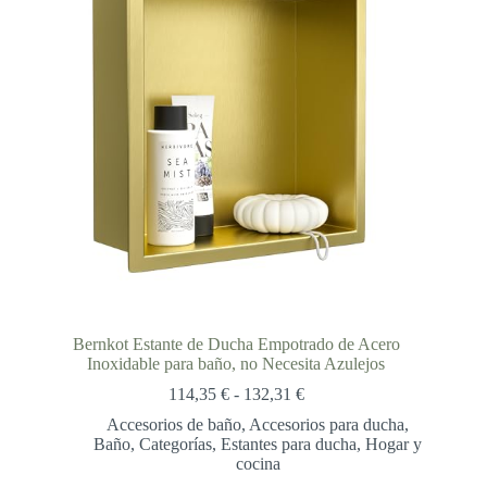
Bernkot Estante de Ducha Empotrado de Acero
Inoxidable para baño, no Necesita Azulejos
Rango
114,35
€
-
132,31
€
de
Accesorios de baño
,
Accesorios para ducha
,
precios:
Baño
,
Categorías
,
Estantes para ducha
,
Hogar y
desde
cocina
114,35 €