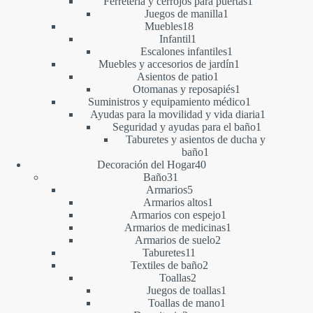
producto
1
Ferretería y cerrojos para puertas
1
1
producto
Juegos de manilla
1
18
producto
Muebles
18
productos
1
Infantil
1
producto
1
Escalones infantiles
1
producto
1
Muebles y accesorios de jardín
1
1
producto
Asientos de patio
1
producto
1
Otomanas y reposapiés
1
producto
1
Suministros y equipamiento médico
1
producto
1
Ayudas para la movilidad y vida diaria
1
1
producto
Seguridad y ayudas para el baño
1
producto
Taburetes y asientos de ducha y
1
baño
1
40
producto
Decoración del Hogar
40
31
productos
Baño
31
productos
5
Armarios
5
productos
1
Armarios altos
1
producto
1
Armarios con espejo
1
producto
1
Armarios de medicinas
1
2
producto
Armarios de suelo
2
11
productos
Taburetes
11
productos
2
Textiles de baño
2
2
productos
Toallas
2
productos
1
Juegos de toallas
1
1
producto
Toallas de mano
1