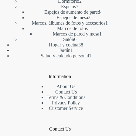
2
producto
Dormitorio
2
7
productos
Espejos
7
productos
4
Espejos de aumento de pared
4
2
productos
Espejos de mesa
2
productos
1
Marcos, álbumes de fotos y accesorios
1
1
producto
Marcos de fotos
1
producto
1
Marcos de pared y mesa
1
6
producto
Salón
6
productos
38
Hogar y cocina
38
1
productos
Jardín
1
producto
1
Salud y cuidado personal
1
producto
Information
About Us
Contact Us
Terms & Conditions
Privacy Policy
Customer Service
Contact Us