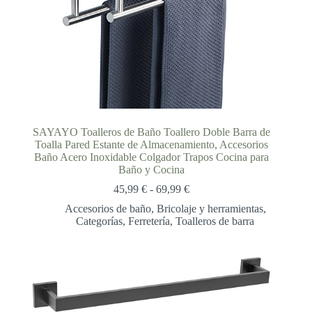
SAYAYO Toalleros de Baño Toallero Doble Barra de
Toalla Pared Estante de Almacenamiento, Accesorios
Baño Acero Inoxidable Colgador Trapos Cocina para
Baño y Cocina
Rango
45,99
€
-
69,99
€
de
Accesorios de baño
,
Bricolaje y herramientas
,
precios:
Categorías
,
Ferretería
,
Toalleros de barra
desde
45,99 €
hasta
69,99 €