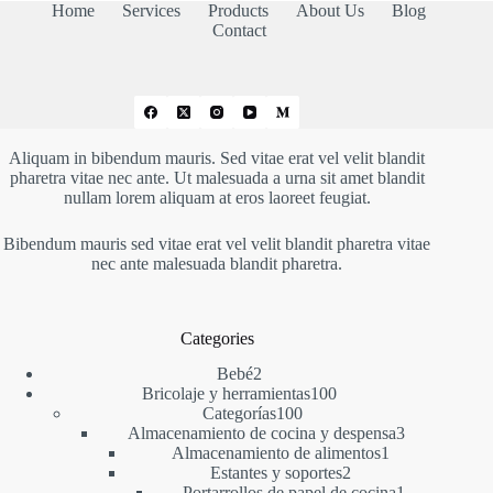
91,05 €
Home
Services
Products
About Us
Blog
Contact
Aliquam in bibendum mauris. Sed vitae erat vel velit blandit
pharetra vitae nec ante. Ut malesuada a urna sit amet blandit
nullam lorem aliquam at eros laoreet feugiat.
Bibendum mauris sed vitae erat vel velit blandit pharetra vitae
nec ante malesuada blandit pharetra.
Categories
2
Bebé
2
productos
100
Bricolaje y herramientas
100
100
productos
Categorías
100
productos
3
Almacenamiento de cocina y despensa
3
1
productos
Almacenamiento de alimentos
1
2
producto
Estantes y soportes
2
productos
1
Portarrollos de papel de cocina
1