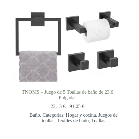
TNOMS – Juego de 5 Toallas de baño de 23.6
Pulgadas
Rango
23,13
€
-
91,05
€
de
Baño
,
Categorías
,
Hogar y cocina
,
Juegos de
precios:
toallas
,
Textiles de baño
,
Toallas
desde
23,13 €
hasta