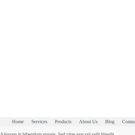
Home
Services
Products
About Us
Blog
Contac
Aliquam in bibendum mauris. Sed vitae erat vel velit blandit