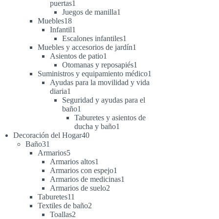
1
puertas
1
producto
1
Juegos de manilla
1
18
producto
Muebles
18
productos
1
Infantil
1
producto
1
Escalones infantiles
1
producto
1
Muebles y accesorios de jardín
1
1
producto
Asientos de patio
1
producto
1
Otomanas y reposapiés
1
producto
1
Suministros y equipamiento médico
1
producto
Ayudas para la movilidad y vida
1
diaria
1
producto
Seguridad y ayudas para el
1
baño
1
producto
Taburetes y asientos de
1
ducha y baño
1
40
producto
Decoración del Hogar
40
31
productos
Baño
31
productos
5
Armarios
5
productos
1
Armarios altos
1
producto
1
Armarios con espejo
1
producto
1
Armarios de medicinas
1
2
producto
Armarios de suelo
2
11
productos
Taburetes
11
productos
2
Textiles de baño
2
2
productos
Toallas
2