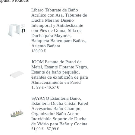
opular Products
Libaro Taburete de Baño
Acrílico con Asa, Taburete de
Ducha Merano Diseño
Intemporal y Antideslizante
con Pies de Goma, Silla de
Ducha para Mayores,
Banqueta Banco para Baños,
Asiento Bañera
189,00
€
JOOM Estante de Pared de
Metal, Estante Flotante Negro,
Estante de baño pequeño,
estantes de exhibición de para
Almacenamiento en Pared
Rango
15,99
€
-
46,57
€
de
precios:
SAYAYO Estanteria Baño,
desde
Estanteria Ducha Cristal Pared
15,99 €
Accesorios Baño Champú
hasta
Organizador Baño Acero
46,57 €
Inoxidable Soporte de Ducha
de Vidrio para Baño y Cocina
Rango
51,99
€
-
57,99
€
de