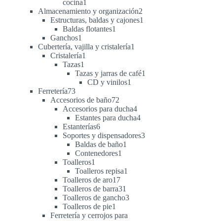
1
cocina
1
producto
2
Almacenamiento y organización
2
productos
1
Estructuras, baldas y cajones
1
1
producto
Baldas flotantes
1
1
producto
Ganchos
1
producto
1
Cubertería, vajilla y cristalería
1
1
producto
Cristalería
1
1
producto
Tazas
1
producto
1
Tazas y jarras de café
1
1
producto
CD y vinilos
1
73
producto
Ferretería
73
productos
72
Accesorios de baño
72
productos
4
Accesorios para ducha
4
productos
4
Estantes para ducha
4
6
productos
Estanterías
6
productos
3
Soportes y dispensadores
3
1
productos
Baldas de baño
1
1
producto
Contenedores
1
1
producto
Toalleros
1
producto
1
Toalleros repisa
1
17
producto
Toalleros de aro
17
productos
31
Toalleros de barra
31
productos
3
Toalleros de gancho
3
1
productos
Toalleros de pie
1
producto
Ferretería y cerrojos para