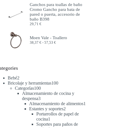
precios:
Ganchos para toallas de baño
desde
Cromo Gancho para bata de
51,99 €
pared o puerta, accesorio de
hasta
baño B398
57,99 €
29,71
€
Moen Vale - Toallero
Rango
38,37
€
-
57,53
€
de
precios:
desde
38,37 €
hasta
ategories
57,53 €
2
Bebé
2
productos
100
Bricolaje y herramientas
100
100
productos
Categorías
100
productos
Almacenamiento de cocina y
3
despensa
3
productos
1
Almacenamiento de alimentos
1
2
producto
Estantes y soportes
2
productos
Portarrollos de papel de
1
cocina
1
producto
Soportes para paños de