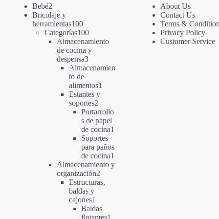
2
Bebé
2
About Us
productos
Bricolaje y
Contact Us
100
herramientas
100
Terms & Conditio
productos
100
Categorías
100
Privacy Policy
productos
Almacenamiento
Customer Service
de cocina y
3
despensa
3
productos
Almacenamien
to de
1
alimentos
1
producto
Estantes y
2
soportes
2
productos
Portarrollo
s de papel
1
de cocina
1
producto
Soportes
para paños
1
de cocina
1
producto
Almacenamiento y
2
organización
2
productos
Estructuras,
baldas y
1
cajones
1
producto
Baldas
1
flotantes
1