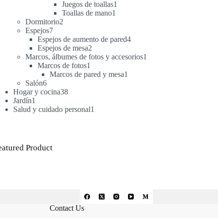
productos
1
Juegos de toallas
1
1
producto
Toallas de mano
1
2
producto
Dormitorio
2
7
productos
Espejos
7
productos
4
Espejos de aumento de pared
4
2
productos
Espejos de mesa
2
productos
1
Marcos, álbumes de fotos y accesorios
1
1
producto
Marcos de fotos
1
producto
1
Marcos de pared y mesa
1
6
producto
Salón
6
productos
38
Hogar y cocina
38
1
productos
Jardín
1
producto
1
Salud y cuidado personal
1
producto
eatured Product
Contact Us