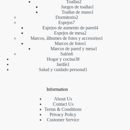
2
productos
Toallas
2
productos
1
Juegos de toallas
1
1
producto
Toallas de mano
1
2
producto
Dormitorio
2
7
productos
Espejos
7
productos
4
Espejos de aumento de pared
4
2
productos
Espejos de mesa
2
productos
1
Marcos, álbumes de fotos y accesorios
1
1
producto
Marcos de fotos
1
producto
1
Marcos de pared y mesa
1
6
producto
Salón
6
productos
38
Hogar y cocina
38
1
productos
Jardín
1
producto
1
Salud y cuidado personal
1
producto
Information
About Us
Contact Us
Terms & Conditions
Privacy Policy
Customer Service