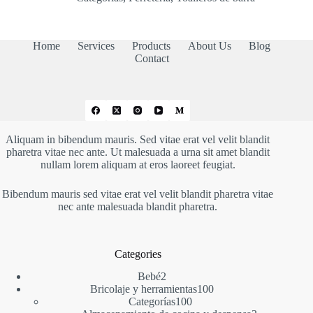
Home
Services
Products
About Us
Blog
Contact
Aliquam in bibendum mauris. Sed vitae erat vel velit blandit
pharetra vitae nec ante. Ut malesuada a urna sit amet blandit
nullam lorem aliquam at eros laoreet feugiat.
Bibendum mauris sed vitae erat vel velit blandit pharetra vitae
nec ante malesuada blandit pharetra.
Categories
2
Bebé
2
productos
100
Bricolaje y herramientas
100
100
productos
Categorías
100