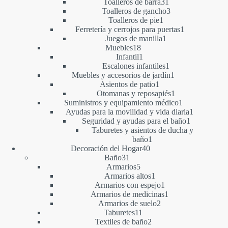
productos
31
Toalleros de barra
31
productos
3
Toalleros de gancho
3
1
productos
Toalleros de pie
1
producto
1
Ferretería y cerrojos para puertas
1
1
producto
Juegos de manilla
1
18
producto
Muebles
18
productos
1
Infantil
1
producto
1
Escalones infantiles
1
producto
1
Muebles y accesorios de jardín
1
1
producto
Asientos de patio
1
producto
1
Otomanas y reposapiés
1
producto
1
Suministros y equipamiento médico
1
producto
1
Ayudas para la movilidad y vida diaria
1
1
producto
Seguridad y ayudas para el baño
1
producto
Taburetes y asientos de ducha y
1
baño
1
40
producto
Decoración del Hogar
40
31
productos
Baño
31
productos
5
Armarios
5
productos
1
Armarios altos
1
producto
1
Armarios con espejo
1
producto
1
Armarios de medicinas
1
2
producto
Armarios de suelo
2
11
productos
Taburetes
11
productos
2
Textiles de baño
2