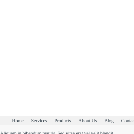
Home
Services
Products
About Us
Blog
Contac
Aliquam in bibendum mauris. Sed vitae erat vel velit blandit