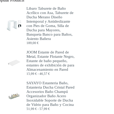
opular Products
Libaro Taburete de Baño
Acrílico con Asa, Taburete de
Ducha Merano Diseño
Intemporal y Antideslizante
con Pies de Goma, Silla de
Ducha para Mayores,
Banqueta Banco para Baños,
Asiento Bañera
189,00
€
JOOM Estante de Pared de
Metal, Estante Flotante Negro,
Estante de baño pequeño,
estantes de exhibición de para
Almacenamiento en Pared
Rango
15,99
€
-
46,57
€
de
precios:
SAYAYO Estanteria Baño,
desde
Estanteria Ducha Cristal Pared
15,99 €
Accesorios Baño Champú
hasta
Organizador Baño Acero
46,57 €
Inoxidable Soporte de Ducha
de Vidrio para Baño y Cocina
Rango
51,99
€
-
57,99
€
de