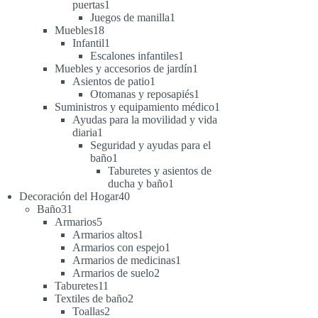
1
puertas
1
producto
1
Juegos de manilla
1
18
producto
Muebles
18
productos
1
Infantil
1
producto
1
Escalones infantiles
1
producto
1
Muebles y accesorios de jardín
1
1
producto
Asientos de patio
1
producto
1
Otomanas y reposapiés
1
producto
1
Suministros y equipamiento médico
1
producto
Ayudas para la movilidad y vida
1
diaria
1
producto
Seguridad y ayudas para el
1
baño
1
producto
Taburetes y asientos de
1
ducha y baño
1
40
producto
Decoración del Hogar
40
31
productos
Baño
31
productos
5
Armarios
5
productos
1
Armarios altos
1
producto
1
Armarios con espejo
1
producto
1
Armarios de medicinas
1
2
producto
Armarios de suelo
2
11
productos
Taburetes
11
productos
2
Textiles de baño
2
2
productos
Toallas
2