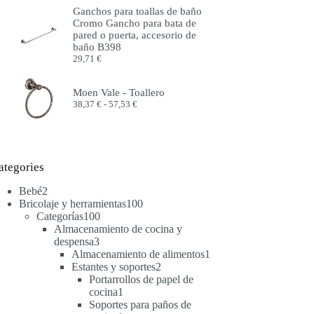
precios:
Ganchos para toallas de baño
desde
Cromo Gancho para bata de
51,99 €
pared o puerta, accesorio de
hasta
baño B398
57,99 €
29,71
€
Moen Vale - Toallero
Rango
38,37
€
-
57,53
€
de
precios:
desde
38,37 €
hasta
ategories
57,53 €
2
Bebé
2
productos
100
Bricolaje y herramientas
100
100
productos
Categorías
100
productos
Almacenamiento de cocina y
3
despensa
3
productos
1
Almacenamiento de alimentos
1
2
producto
Estantes y soportes
2
productos
Portarrollos de papel de
1
cocina
1
producto
Soportes para paños de