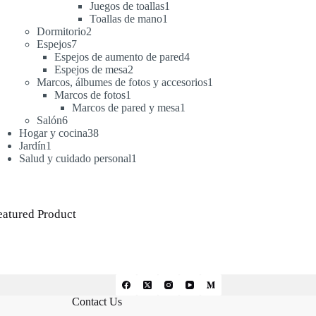
productos
1
Juegos de toallas
1
1
producto
Toallas de mano
1
2
producto
Dormitorio
2
7
productos
Espejos
7
productos
4
Espejos de aumento de pared
4
2
productos
Espejos de mesa
2
productos
1
Marcos, álbumes de fotos y accesorios
1
1
producto
Marcos de fotos
1
producto
1
Marcos de pared y mesa
1
6
producto
Salón
6
productos
38
Hogar y cocina
38
1
productos
Jardín
1
producto
1
Salud y cuidado personal
1
producto
eatured Product
Contact Us