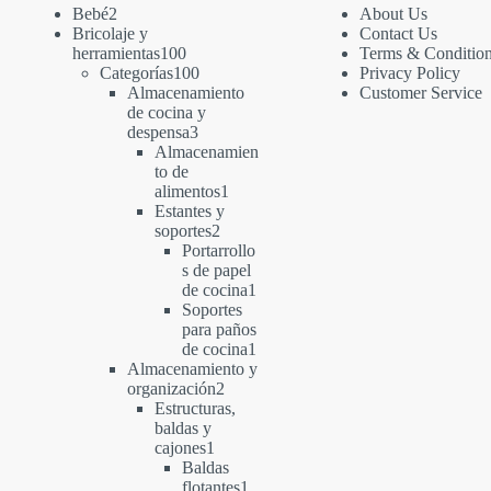
2
Bebé
2
About Us
productos
Bricolaje y
Contact Us
100
herramientas
100
Terms & Conditio
productos
100
Categorías
100
Privacy Policy
productos
Almacenamiento
Customer Service
de cocina y
3
despensa
3
productos
Almacenamien
to de
1
alimentos
1
producto
Estantes y
2
soportes
2
productos
Portarrollo
s de papel
1
de cocina
1
producto
Soportes
para paños
1
de cocina
1
producto
Almacenamiento y
2
organización
2
productos
Estructuras,
baldas y
1
cajones
1
producto
Baldas
1
flotantes
1