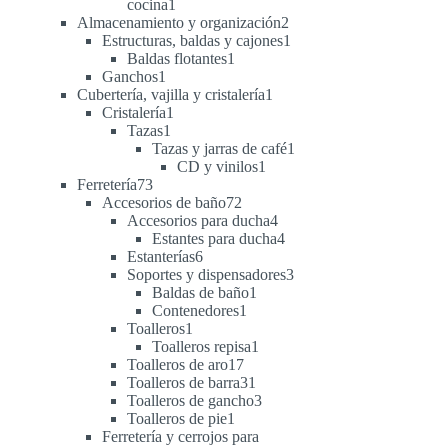
1
cocina
1
producto
2
Almacenamiento y organización
2
productos
1
Estructuras, baldas y cajones
1
1
producto
Baldas flotantes
1
1
producto
Ganchos
1
producto
1
Cubertería, vajilla y cristalería
1
1
producto
Cristalería
1
1
producto
Tazas
1
producto
1
Tazas y jarras de café
1
1
producto
CD y vinilos
1
73
producto
Ferretería
73
productos
72
Accesorios de baño
72
productos
4
Accesorios para ducha
4
productos
4
Estantes para ducha
4
6
productos
Estanterías
6
productos
3
Soportes y dispensadores
3
1
productos
Baldas de baño
1
1
producto
Contenedores
1
1
producto
Toalleros
1
producto
1
Toalleros repisa
1
17
producto
Toalleros de aro
17
productos
31
Toalleros de barra
31
productos
3
Toalleros de gancho
3
1
productos
Toalleros de pie
1
producto
Ferretería y cerrojos para