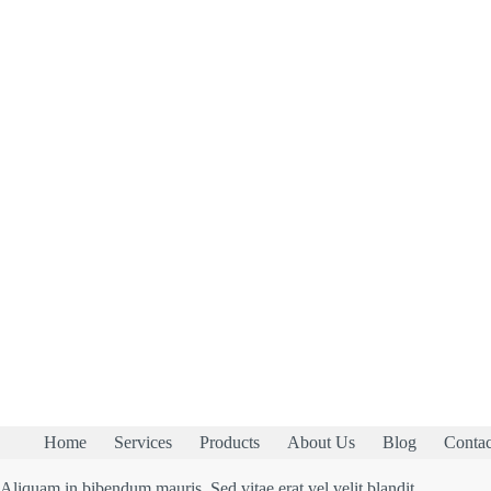
Home
Services
Products
About Us
Blog
Contac
Aliquam in bibendum mauris. Sed vitae erat vel velit blandit