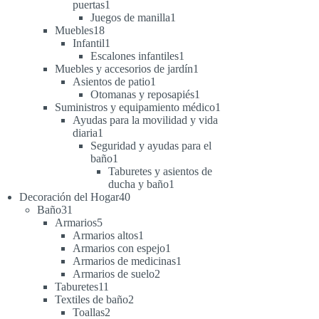
1
puertas
1
producto
1
Juegos de manilla
1
18
producto
Muebles
18
productos
1
Infantil
1
producto
1
Escalones infantiles
1
producto
1
Muebles y accesorios de jardín
1
1
producto
Asientos de patio
1
producto
1
Otomanas y reposapiés
1
producto
1
Suministros y equipamiento médico
1
producto
Ayudas para la movilidad y vida
1
diaria
1
producto
Seguridad y ayudas para el
1
baño
1
producto
Taburetes y asientos de
1
ducha y baño
1
40
producto
Decoración del Hogar
40
31
productos
Baño
31
productos
5
Armarios
5
productos
1
Armarios altos
1
producto
1
Armarios con espejo
1
producto
1
Armarios de medicinas
1
2
producto
Armarios de suelo
2
11
productos
Taburetes
11
productos
2
Textiles de baño
2
2
productos
Toallas
2