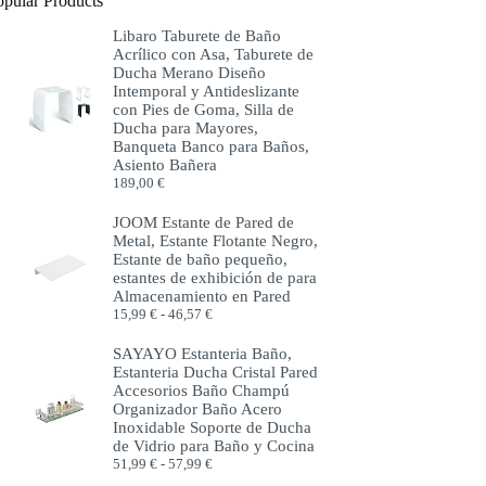
opular Products
Libaro Taburete de Baño
Acrílico con Asa, Taburete de
Ducha Merano Diseño
Intemporal y Antideslizante
con Pies de Goma, Silla de
Ducha para Mayores,
Banqueta Banco para Baños,
Asiento Bañera
189,00
€
JOOM Estante de Pared de
Metal, Estante Flotante Negro,
Estante de baño pequeño,
estantes de exhibición de para
Almacenamiento en Pared
Rango
15,99
€
-
46,57
€
de
precios:
SAYAYO Estanteria Baño,
desde
Estanteria Ducha Cristal Pared
15,99 €
Accesorios Baño Champú
hasta
Organizador Baño Acero
46,57 €
Inoxidable Soporte de Ducha
de Vidrio para Baño y Cocina
Rango
51,99
€
-
57,99
€
de