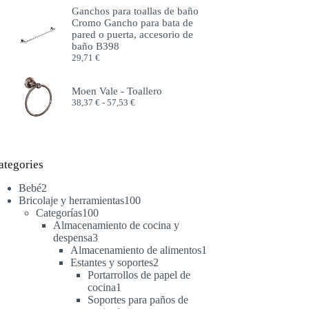
precios:
Ganchos para toallas de baño
desde
Cromo Gancho para bata de
51,99 €
pared o puerta, accesorio de
hasta
baño B398
57,99 €
29,71
€
Moen Vale - Toallero
Rango
38,37
€
-
57,53
€
de
precios:
desde
38,37 €
hasta
ategories
57,53 €
2
Bebé
2
productos
100
Bricolaje y herramientas
100
100
productos
Categorías
100
productos
Almacenamiento de cocina y
3
despensa
3
productos
1
Almacenamiento de alimentos
1
2
producto
Estantes y soportes
2
productos
Portarrollos de papel de
1
cocina
1
producto
Soportes para paños de