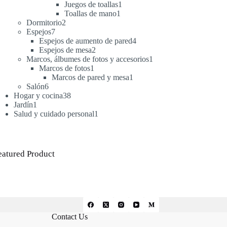
productos
1
Juegos de toallas
1
1
producto
Toallas de mano
1
2
producto
Dormitorio
2
7
productos
Espejos
7
productos
4
Espejos de aumento de pared
4
2
productos
Espejos de mesa
2
productos
1
Marcos, álbumes de fotos y accesorios
1
1
producto
Marcos de fotos
1
producto
1
Marcos de pared y mesa
1
6
producto
Salón
6
productos
38
Hogar y cocina
38
1
productos
Jardín
1
producto
1
Salud y cuidado personal
1
producto
eatured Product
Contact Us