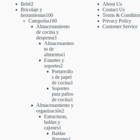
2
Bebé
2
About Us
productos
Bricolaje y
Contact Us
100
herramientas
100
Terms & Conditio
productos
100
Categorías
100
Privacy Policy
productos
Almacenamiento
Customer Service
de cocina y
3
despensa
3
productos
Almacenamien
to de
1
alimentos
1
producto
Estantes y
2
soportes
2
productos
Portarrollo
s de papel
1
de cocina
1
producto
Soportes
para paños
1
de cocina
1
producto
Almacenamiento y
2
organización
2
productos
Estructuras,
baldas y
1
cajones
1
producto
Baldas
1
flotantes
1