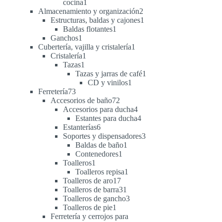
1
cocina
1
producto
2
Almacenamiento y organización
2
productos
1
Estructuras, baldas y cajones
1
1
producto
Baldas flotantes
1
1
producto
Ganchos
1
producto
1
Cubertería, vajilla y cristalería
1
1
producto
Cristalería
1
1
producto
Tazas
1
producto
1
Tazas y jarras de café
1
1
producto
CD y vinilos
1
73
producto
Ferretería
73
productos
72
Accesorios de baño
72
productos
4
Accesorios para ducha
4
productos
4
Estantes para ducha
4
6
productos
Estanterías
6
productos
3
Soportes y dispensadores
3
1
productos
Baldas de baño
1
1
producto
Contenedores
1
1
producto
Toalleros
1
producto
1
Toalleros repisa
1
17
producto
Toalleros de aro
17
productos
31
Toalleros de barra
31
productos
3
Toalleros de gancho
3
1
productos
Toalleros de pie
1
producto
Ferretería y cerrojos para