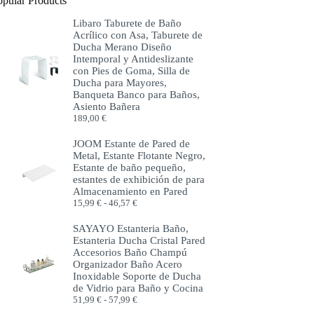
opular Products
Libaro Taburete de Baño
Acrílico con Asa, Taburete de
Ducha Merano Diseño
Intemporal y Antideslizante
con Pies de Goma, Silla de
Ducha para Mayores,
Banqueta Banco para Baños,
Asiento Bañera
189,00
€
JOOM Estante de Pared de
Metal, Estante Flotante Negro,
Estante de baño pequeño,
estantes de exhibición de para
Almacenamiento en Pared
Rango
15,99
€
-
46,57
€
de
precios:
SAYAYO Estanteria Baño,
desde
Estanteria Ducha Cristal Pared
15,99 €
Accesorios Baño Champú
hasta
Organizador Baño Acero
46,57 €
Inoxidable Soporte de Ducha
de Vidrio para Baño y Cocina
Rango
51,99
€
-
57,99
€
de