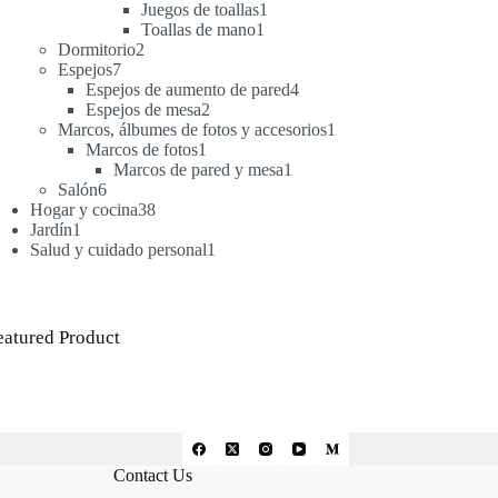
productos
1
Juegos de toallas
1
1
producto
Toallas de mano
1
2
producto
Dormitorio
2
7
productos
Espejos
7
productos
4
Espejos de aumento de pared
4
2
productos
Espejos de mesa
2
productos
1
Marcos, álbumes de fotos y accesorios
1
1
producto
Marcos de fotos
1
producto
1
Marcos de pared y mesa
1
6
producto
Salón
6
productos
38
Hogar y cocina
38
1
productos
Jardín
1
producto
1
Salud y cuidado personal
1
producto
eatured Product
Contact Us