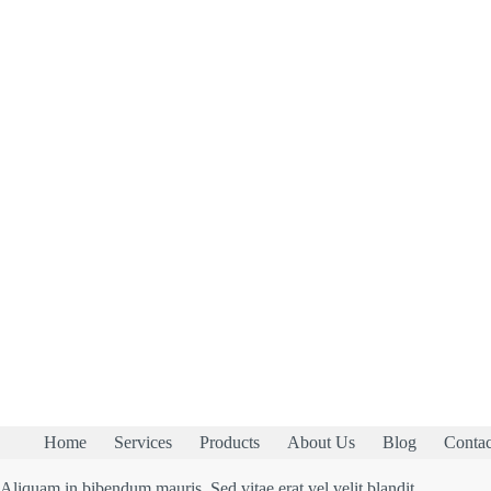
Home
Services
Products
About Us
Blog
Contac
Aliquam in bibendum mauris. Sed vitae erat vel velit blandit