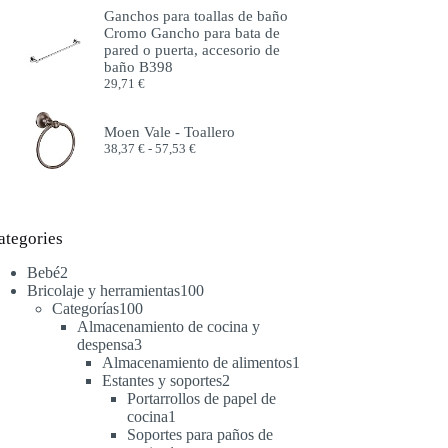
precios:
Ganchos para toallas de baño
desde
Cromo Gancho para bata de
51,99 €
pared o puerta, accesorio de
hasta
baño B398
57,99 €
29,71
€
Moen Vale - Toallero
Rango
38,37
€
-
57,53
€
de
precios:
desde
38,37 €
hasta
ategories
57,53 €
2
Bebé
2
productos
100
Bricolaje y herramientas
100
100
productos
Categorías
100
productos
Almacenamiento de cocina y
3
despensa
3
productos
1
Almacenamiento de alimentos
1
2
producto
Estantes y soportes
2
productos
Portarrollos de papel de
1
cocina
1
producto
Soportes para paños de