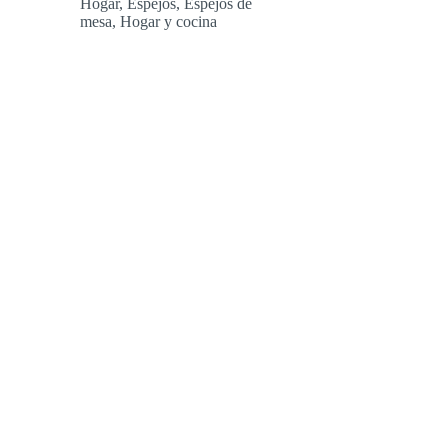
Hogar
,
Espejos
,
Espejos de
desde
mesa
,
Hogar y cocina
26,99 €
hasta
32,99 €