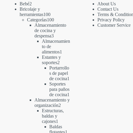
2
Bebé
2
About Us
productos
Bricolaje y
Contact Us
100
herramientas
100
Terms & Conditio
productos
100
Categorías
100
Privacy Policy
productos
Almacenamiento
Customer Service
de cocina y
3
despensa
3
productos
Almacenamien
to de
1
alimentos
1
producto
Estantes y
2
soportes
2
productos
Portarrollo
s de papel
1
de cocina
1
producto
Soportes
para paños
1
de cocina
1
producto
Almacenamiento y
2
organización
2
productos
Estructuras,
baldas y
1
cajones
1
producto
Baldas
1
flotantes
1