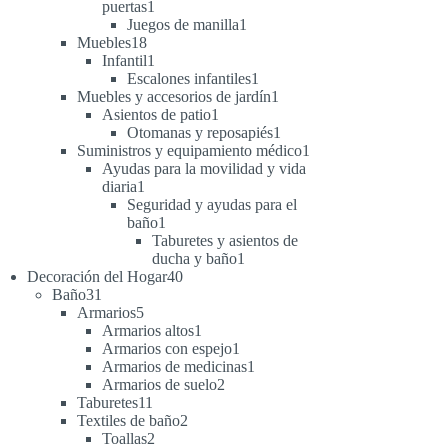
1
puertas
1
producto
1
Juegos de manilla
1
18
producto
Muebles
18
productos
1
Infantil
1
producto
1
Escalones infantiles
1
producto
1
Muebles y accesorios de jardín
1
1
producto
Asientos de patio
1
producto
1
Otomanas y reposapiés
1
producto
1
Suministros y equipamiento médico
1
producto
Ayudas para la movilidad y vida
1
diaria
1
producto
Seguridad y ayudas para el
1
baño
1
producto
Taburetes y asientos de
1
ducha y baño
1
40
producto
Decoración del Hogar
40
31
productos
Baño
31
productos
5
Armarios
5
productos
1
Armarios altos
1
producto
1
Armarios con espejo
1
producto
1
Armarios de medicinas
1
2
producto
Armarios de suelo
2
11
productos
Taburetes
11
productos
2
Textiles de baño
2
2
productos
Toallas
2