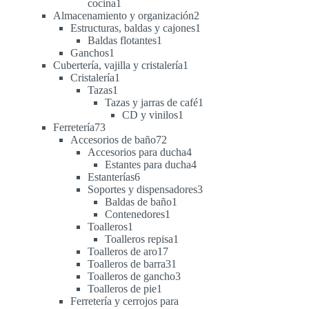
1
cocina
1
producto
2
Almacenamiento y organización
2
productos
1
Estructuras, baldas y cajones
1
1
producto
Baldas flotantes
1
1
producto
Ganchos
1
producto
1
Cubertería, vajilla y cristalería
1
1
producto
Cristalería
1
1
producto
Tazas
1
producto
1
Tazas y jarras de café
1
1
producto
CD y vinilos
1
73
producto
Ferretería
73
productos
72
Accesorios de baño
72
productos
4
Accesorios para ducha
4
productos
4
Estantes para ducha
4
6
productos
Estanterías
6
productos
3
Soportes y dispensadores
3
1
productos
Baldas de baño
1
1
producto
Contenedores
1
1
producto
Toalleros
1
producto
1
Toalleros repisa
1
17
producto
Toalleros de aro
17
productos
31
Toalleros de barra
31
productos
3
Toalleros de gancho
3
1
productos
Toalleros de pie
1
producto
Ferretería y cerrojos para