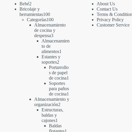
2
Bebé
2
About Us
productos
Bricolaje y
Contact Us
100
herramientas
100
Terms & Conditio
productos
100
Categorías
100
Privacy Policy
productos
Almacenamiento
Customer Service
de cocina y
3
despensa
3
productos
Almacenamien
to de
1
alimentos
1
producto
Estantes y
2
soportes
2
productos
Portarrollo
s de papel
1
de cocina
1
producto
Soportes
para paños
1
de cocina
1
producto
Almacenamiento y
2
organización
2
productos
Estructuras,
baldas y
1
cajones
1
producto
Baldas
1
flotantes
1