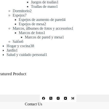
productos
1
Juegos de toallas
1
1
producto
Toallas de mano
1
2
producto
Dormitorio
2
7
productos
Espejos
7
productos
4
Espejos de aumento de pared
4
2
productos
Espejos de mesa
2
productos
1
Marcos, álbumes de fotos y accesorios
1
1
producto
Marcos de fotos
1
producto
1
Marcos de pared y mesa
1
6
producto
Salón
6
productos
38
Hogar y cocina
38
1
productos
Jardín
1
producto
1
Salud y cuidado personal
1
producto
eatured Product
Contact Us