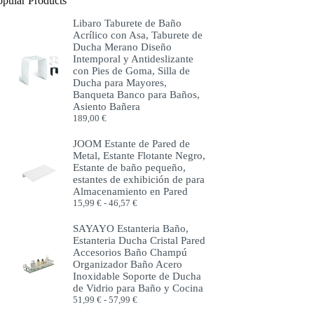
opular Products
Libaro Taburete de Baño
Acrílico con Asa, Taburete de
Ducha Merano Diseño
Intemporal y Antideslizante
con Pies de Goma, Silla de
Ducha para Mayores,
Banqueta Banco para Baños,
Asiento Bañera
189,00
€
JOOM Estante de Pared de
Metal, Estante Flotante Negro,
Estante de baño pequeño,
estantes de exhibición de para
Almacenamiento en Pared
Rango
15,99
€
-
46,57
€
de
precios:
SAYAYO Estanteria Baño,
desde
Estanteria Ducha Cristal Pared
15,99 €
Accesorios Baño Champú
hasta
Organizador Baño Acero
46,57 €
Inoxidable Soporte de Ducha
de Vidrio para Baño y Cocina
Rango
51,99
€
-
57,99
€
de