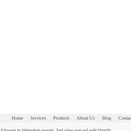
Home
Services
Products
About Us
Blog
Contac
Aliquam in bibendum mauris. Sed vitae erat vel velit blandit