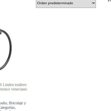
P
 Linden toallero
 bronce veneciano
baño
,
Bricolaje y
ategorías
,