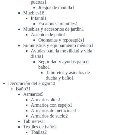
1
puertas
1
producto
1
Juegos de manilla
1
18
producto
Muebles
18
productos
1
Infantil
1
producto
1
Escalones infantiles
1
producto
1
Muebles y accesorios de jardín
1
1
producto
Asientos de patio
1
producto
1
Otomanas y reposapiés
1
producto
1
Suministros y equipamiento médico
1
producto
Ayudas para la movilidad y vida
1
diaria
1
producto
Seguridad y ayudas para el
1
baño
1
producto
Taburetes y asientos de
1
ducha y baño
1
40
producto
Decoración del Hogar
40
31
productos
Baño
31
productos
5
Armarios
5
productos
1
Armarios altos
1
producto
1
Armarios con espejo
1
producto
1
Armarios de medicinas
1
2
producto
Armarios de suelo
2
11
productos
Taburetes
11
productos
2
Textiles de baño
2
2
productos
Toallas
2