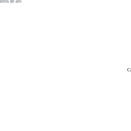
leros de aro
C