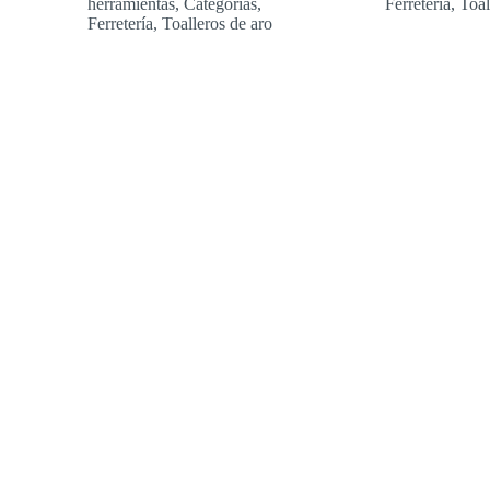
herramientas
,
Categorías
,
Ferretería
,
Toal
Ferretería
,
Toalleros de aro