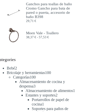
precios:
Ganchos para toallas de baño
desde
Cromo Gancho para bata de
51,99 €
pared o puerta, accesorio de
hasta
baño B398
57,99 €
29,71
€
Moen Vale - Toallero
Rango
38,37
€
-
57,53
€
de
precios:
desde
38,37 €
hasta
ategories
57,53 €
2
Bebé
2
productos
100
Bricolaje y herramientas
100
100
productos
Categorías
100
productos
Almacenamiento de cocina y
3
despensa
3
productos
1
Almacenamiento de alimentos
1
2
producto
Estantes y soportes
2
productos
Portarrollos de papel de
1
cocina
1
producto
Soportes para paños de